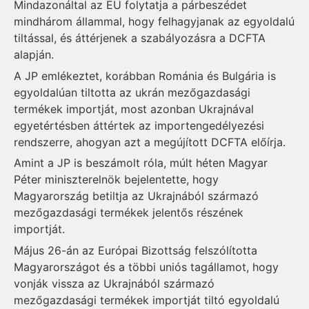
Mindazonáltal az EU folytatja a párbeszédet
mindhárom állammal, hogy felhagyjanak az egyoldalú
tiltással, és áttérjenek a szabályozásra a DCFTA
alapján.
A JP emlékeztet, korábban Románia és Bulgária is
egyoldalúan tiltotta az ukrán mezőgazdasági
termékek importját, most azonban Ukrajnával
egyetértésben áttértek az importengedélyezési
rendszerre, ahogyan azt a megújított DCFTA előírja.
Amint a JP is beszámolt róla, múlt héten Magyar
Péter miniszterelnök bejelentette, hogy
Magyarország betiltja az Ukrajnából származó
mezőgazdasági termékek jelentős részének
importját.
Május 26-án az Európai Bizottság felszólította
Magyarországot és a többi uniós tagállamot, hogy
vonják vissza az Ukrajnából származó
mezőgazdasági termékek importját tiltó egyoldalú