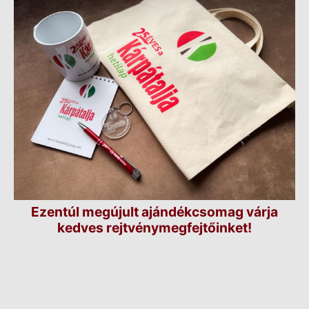
Ezentúl megújult ajándékcsomag várja
kedves rejtvénymegfejtőinket!