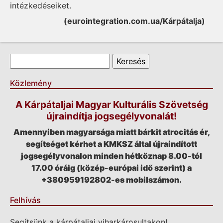
intézkedéseiket.
(eurointegration.com.ua/Kárpátalja)
Keresés űrlap
Keresés
Közlemény
A Kárpátaljai Magyar Kulturális Szövetség
újraindítja jogsegélyvonalát!
Amennyiben magyarsága miatt bárkit atrocitás ér,
segítséget kérhet a KMKSZ által újraindított
jogsegélyvonalon minden hétköznap 8.00-tól
17.00 óráig (közép-európai idő szerint) a
+380959192802-es mobilszámon.
Felhívás
Segítsünk a kárpátaljai viharkárosultakon!