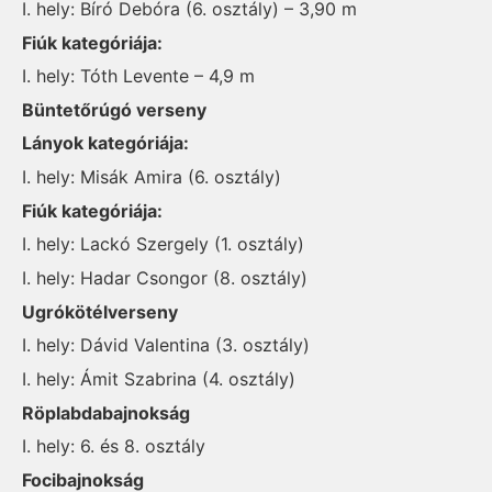
I. hely: Bíró Debóra (6. osztály) – 3,90 m
Fiúk kategóriája:
I. hely: Tóth Levente – 4,9 m
Büntetőrúgó verseny
Lányok kategóriája:
I. hely: Misák Amira (6. osztály)
Fiúk kategóriája:
I. hely: Lackó Szergely (1. osztály)
I. hely: Hadar Csongor (8. osztály)
Ugrókötélverseny
I. hely: Dávid Valentina (3. osztály)
I. hely: Ámit Szabrina (4. osztály)
Röplabdabajnokság
I. hely: 6. és 8. osztály
Focibajnokság