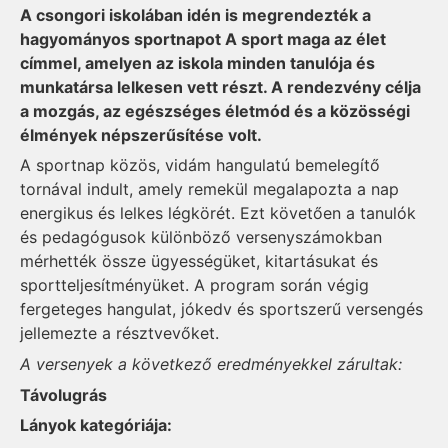
A csongori iskolában idén is megrendezték a
hagyományos sportnapot A sport maga az élet
címmel, amelyen az iskola minden tanulója és
munkatársa lelkesen vett részt. A rendezvény célja
a mozgás, az egészséges életmód és a közösségi
élmények népszerűsítése volt.
A sportnap közös, vidám hangulatú bemelegítő
tornával indult, amely remekül megalapozta a nap
energikus és lelkes légkörét. Ezt követően a tanulók
és pedagógusok különböző versenyszámokban
mérhették össze ügyességüket, kitartásukat és
sportteljesítményüket. A program során végig
fergeteges hangulat, jókedv és sportszerű versengés
jellemezte a résztvevőket.
A versenyek a következő eredményekkel zárultak:
Távolugrás
Lányok kategóriája: