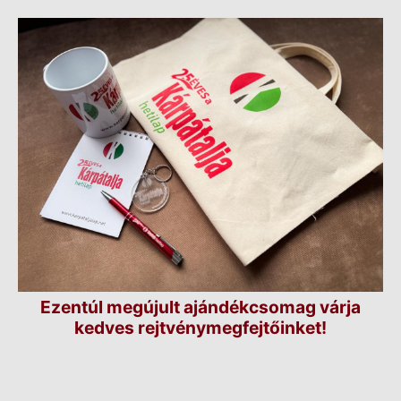
Ezentúl megújult ajándékcsomag várja
kedves rejtvénymegfejtőinket!