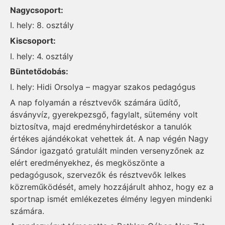
Nagycsoport:
I. hely: 8. osztály
Kiscsoport:
I. hely: 4. osztály
Büntetődobás:
I. hely: Hidi Orsolya – magyar szakos pedagógus
A nap folyamán a résztvevők számára üdítő,
ásványvíz, gyerekpezsgő, fagylalt, sütemény volt
biztosítva, majd eredményhirdetéskor a tanulók
értékes ajándékokat vehettek át. A nap végén Nagy
Sándor igazgató gratulált minden versenyzőnek az
elért eredményekhez, és megköszönte a
pedagógusok, szervezők és résztvevők lelkes
közreműködését, amely hozzájárult ahhoz, hogy ez a
sportnap ismét emlékezetes élmény legyen mindenki
számára.