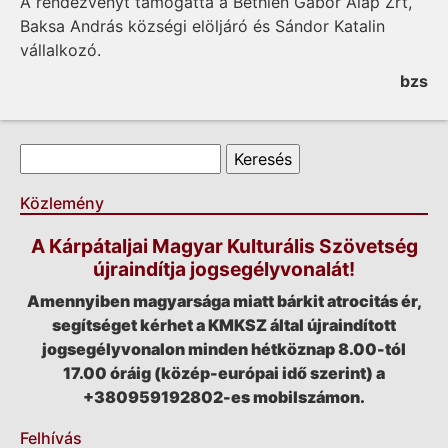
A rendezvényt támogatta a Bethlen Gábor Alap Zrt,
Baksa András községi elöljáró és Sándor Katalin
vállalkozó.
bzs
Keresés űrlap
Keresés
Közlemény
A Kárpátaljai Magyar Kulturális Szövetség
újraindítja jogsegélyvonalát!
Amennyiben magyarsága miatt bárkit atrocitás ér,
segítséget kérhet a KMKSZ által újraindított
jogsegélyvonalon minden hétköznap 8.00-tól
17.00 óráig (közép-európai idő szerint) a
+380959192802-es mobilszámon.
Felhívás