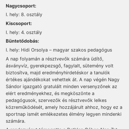
Nagycsoport:
I. hely: 8. osztály
Kiscsoport:
I. hely: 4. osztály
Büntetődobás:
I. hely: Hidi Orsolya – magyar szakos pedagógus
A nap folyamán a résztvevők számára üdítő,
ásványvíz, gyerekpezsgő, fagylalt, sütemény volt
biztosítva, majd eredményhirdetéskor a tanulók
értékes ajándékokat vehettek át. A nap végén Nagy
Sándor igazgató gratulált minden versenyzőnek az
elért eredményekhez, és megköszönte a
pedagógusok, szervezők és résztvevők lelkes
közreműködését, amely hozzájárult ahhoz, hogy ez a
sportnap ismét emlékezetes élmény legyen mindenki
számára.