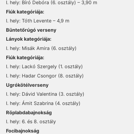
I. hely: Bíró Debóra (6. osztály) – 3,90 m
Fiúk kategóriája:
I. hely: Tóth Levente – 4,9 m
Büntetőrúgó verseny
Lányok kategóriája:
I. hely: Misák Amira (6. osztály)
Fiúk kategóriája:
I. hely: Lackó Szergely (1. osztály)
I. hely: Hadar Csongor (8. osztály)
Ugrókötélverseny
I. hely: Dávid Valentina (3. osztály)
I. hely: Ámit Szabrina (4. osztály)
Röplabdabajnokság
I. hely: 6. és 8. osztály
Focibajnokság