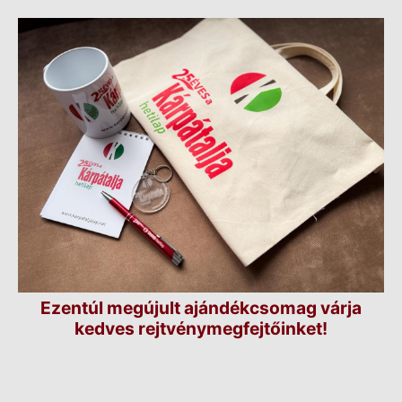
Ezentúl megújult ajándékcsomag várja
kedves rejtvénymegfejtőinket!