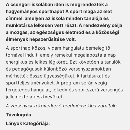
A csongori iskolában idén is megrendezték a
hagyományos sportnapot A sport maga az élet
címmel, amelyen az iskola minden tanulója és
munkatársa lelkesen vett részt. A rendezvény célja
a mozgás, az egészséges életmód és a közösségi
élmények népszerűsítése volt.
A sportnap közös, vidám hangulatú bemelegítő
tornával indult, amely remekül megalapozta a nap
energikus és lelkes légkörét. Ezt követően a tanulók
és pedagógusok különböző versenyszámokban
mérhették össze ügyességüket, kitartásukat és
sportteljesítményüket. A program során végig
fergeteges hangulat, jókedv és sportszerű versengés
jellemezte a résztvevőket.
A versenyek a következő eredményekkel zárultak:
Távolugrás
Lányok kategóriája: