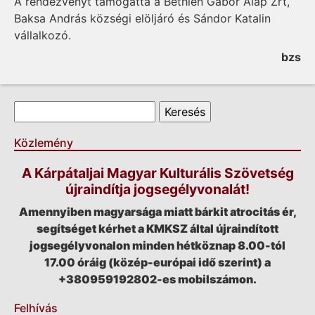
A rendezvényt támogatta a Bethlen Gábor Alap Zrt,
Baksa András községi elöljáró és Sándor Katalin
vállalkozó.
bzs
Keresés űrlap
Keresés
Közlemény
A Kárpátaljai Magyar Kulturális Szövetség
újraindítja jogsegélyvonalát!
Amennyiben magyarsága miatt bárkit atrocitás ér,
segítséget kérhet a KMKSZ által újraindított
jogsegélyvonalon minden hétköznap 8.00-tól
17.00 óráig (közép-európai idő szerint) a
+380959192802-es mobilszámon.
Felhívás