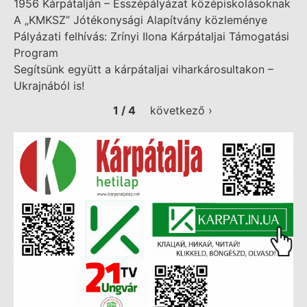
1956 Kárpátalján – Esszépályázat középiskolásoknak
A „KMKSZ” Jótékonysági Alapítvány közleménye
Pályázati felhívás: Zrínyi Ilona Kárpátaljai Támogatási
Program
Segítsünk együtt a kárpátaljai viharkárosultakon –
Ukrajnából is!
1 / 4
következő ›