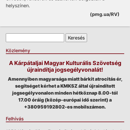
helyszínen.
(pmg.ua/RV)
Keresés űrlap
Keresés
Közlemény
A Kárpátaljai Magyar Kulturális Szövetség
újraindítja jogsegélyvonalát!
Amennyiben magyarsága miatt bárkit atrocitás ér,
segítséget kérhet a KMKSZ által újraindított
jogsegélyvonalon minden hétköznap 8.00-tól
17.00 óráig (közép-európai idő szerint) a
+380959192802-es mobilszámon.
Felhívás