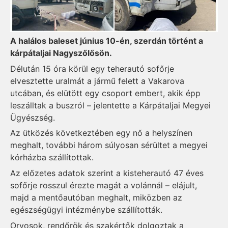
A halálos baleset június 10-én, szerdán történt a
kárpátaljai Nagyszőlősön.
Délután 15 óra körül egy teherautó sofőrje
elvesztette uralmát a jármű felett a Vakarova
utcában, és elütött egy csoport embert, akik épp
leszálltak a buszról – jelentette a Kárpátaljai Megyei
Ügyészség.
Az ütközés következtében egy nő a helyszínen
meghalt, további három súlyosan sérültet a megyei
kórházba szállítottak.
Az előzetes adatok szerint a kisteherautó 47 éves
sofőrje rosszul érezte magát a volánnál – elájult,
majd a mentőautóban meghalt, miközben az
egészségügyi intézménybe szállították.
Orvosok, rendőrök és szakértők dolgoztak a