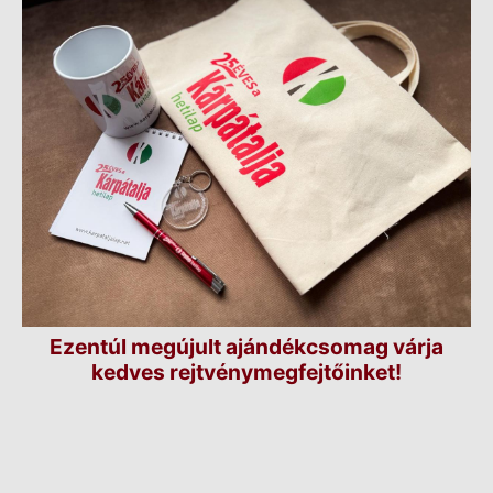
Ezentúl megújult ajándékcsomag várja
kedves rejtvénymegfejtőinket!