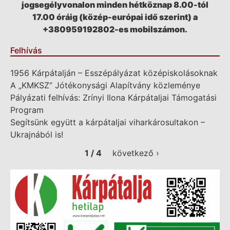
jogsegélyvonalon minden hétköznap 8.00-tól
17.00 óráig (közép-európai idő szerint) a
+380959192802-es mobilszámon.
Felhívás
1956 Kárpátalján – Esszépályázat középiskolásoknak
A „KMKSZ” Jótékonysági Alapítvány közleménye
Pályázati felhívás: Zrínyi Ilona Kárpátaljai Támogatási
Program
Segítsünk együtt a kárpátaljai viharkárosultakon –
Ukrajnából is!
1 / 4
következő ›