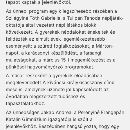
tapsot kaptak a jelenlévőktől.
Az ünnepi program egyik legszínesebb részében a
Szilágyiné Tóth Gabriella, a Tulipán Tanoda népijáték-
oktatója által vezetett népi játékos blokk
következett. A gyerekek népdalokat énekeltek és
felidézték az elmúlt évek legemlékezetesebb
eseményeit: a szüreti foglalkozásokat, a Márton-
napot, a karácsonyi készülődést, a farsangi
mulatságokat, a március 15-i megemlékezést és a
pünkösdi hagyományőrző programokat.
A műsor részeként a gyerekek előadásában
megelevenedett A kíváncsi királykisasszony című
mese is, amelynek üzenete jól kapcsolódott az
óvodában megszerzett tudáshoz és
tapasztalatokhoz.
Az ünnepségen Jakab Andrea, a Perényiné Frangepán
Katalin Gimnázium igazgatója is szólt a
jelenlévőkhöz. Beszédében hangsúlyozta, hogy egy