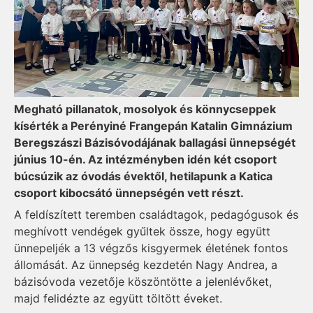
Megható pillanatok, mosolyok és könnycseppek
kísérték a Perényiné Frangepán Katalin Gimnázium
Beregszászi Bázisóvodájának ballagási ünnepségét
június 10-én. Az intézményben idén két csoport
búcsúzik az óvodás évektől, hetilapunk a Katica
csoport kibocsátó ünnepségén vett részt.
A feldíszített teremben családtagok, pedagógusok és
meghívott vendégek gyűltek össze, hogy együtt
ünnepeljék a 13 végzős kisgyermek életének fontos
állomását. Az ünnepség kezdetén Nagy Andrea, a
bázisóvoda vezetője köszöntötte a jelenlévőket,
majd felidézte az együtt töltött éveket.