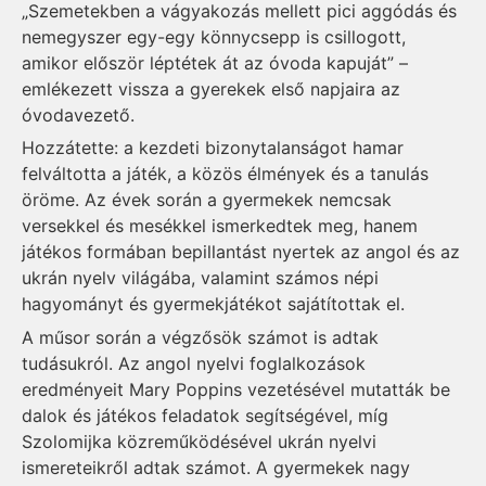
„Szemetekben a vágyakozás mellett pici aggódás és
nemegyszer egy-egy könnycsepp is csillogott,
amikor először léptétek át az óvoda kapuját” –
emlékezett vissza a gyerekek első napjaira az
óvodavezető.
Hozzátette: a kezdeti bizonytalanságot hamar
felváltotta a játék, a közös élmények és a tanulás
öröme. Az évek során a gyermekek nemcsak
versekkel és mesékkel ismerkedtek meg, hanem
játékos formában bepillantást nyertek az angol és az
ukrán nyelv világába, valamint számos népi
hagyományt és gyermekjátékot sajátítottak el.
A műsor során a végzősök számot is adtak
tudásukról. Az angol nyelvi foglalkozások
eredményeit Mary Poppins vezetésével mutatták be
dalok és játékos feladatok segítségével, míg
Szolomijka közreműködésével ukrán nyelvi
ismereteikről adtak számot. A gyermekek nagy