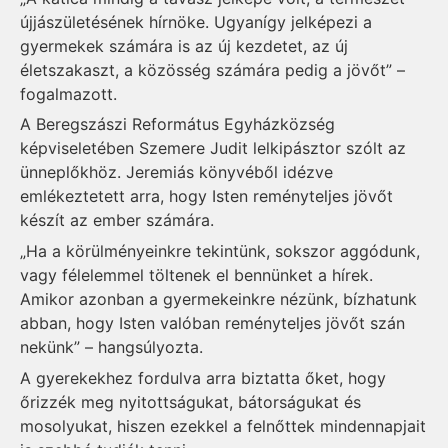
újjászületésének hírnöke. Ugyanígy jelképezi a
gyermekek számára is az új kezdetet, az új
életszakaszt, a közösség számára pedig a jövőt” –
fogalmazott.
A Beregszászi Református Egyházközség
képviseletében Szemere Judit lelkipásztor szólt az
ünneplőkhöz. Jeremiás könyvéből idézve
emlékeztetett arra, hogy Isten reményteljes jövőt
készít az ember számára.
„Ha a körülményeinkre tekintünk, sokszor aggódunk,
vagy félelemmel töltenek el bennünket a hírek.
Amikor azonban a gyermekeinkre nézünk, bízhatunk
abban, hogy Isten valóban reményteljes jövőt szán
nekünk” – hangsúlyozta.
A gyerekekhez fordulva arra biztatta őket, hogy
őrizzék meg nyitottságukat, bátorságukat és
mosolyukat, hiszen ezekkel a felnőttek mindennapjait