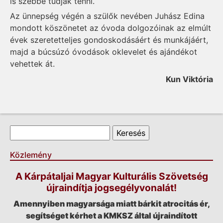
is szebbé tudják tenni.
Az ünnepség végén a szülők nevében Juhász Edina
mondott köszönetet az óvoda dolgozóinak az elmúlt
évek szeretetteljes gondoskodásáért és munkájáért,
majd a búcsúzó óvodások oklevelet és ajándékot
vehettek át.
Kun Viktória
Keresés űrlap
Keresés
Közlemény
A Kárpátaljai Magyar Kulturális Szövetség
újraindítja jogsegélyvonalát!
Amennyiben magyarsága miatt bárkit atrocitás ér,
segítséget kérhet a KMKSZ által újraindított