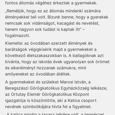
fontos állomás végéhez érkeztek a gyermekek.
„Reméljük, hogy ez az állomás mindenki számára
élményekkel teli volt. Bízunk benne, hogy a gyerekek
nemcsak sok vidámságot, kacagást és nevetést,
hanem nagyon sok tudást is kaptak itt” –
fogalmazott.
Kiemelte: az óvodában szerzett élmények és
barátságok végigkísérik majd a gyermekeket a
következő életszakaszokban is. A ballagóknak azt
kívánta, hogy az iskolás évek ugyanolyan sok örömet
és sikerélményt hozzanak számukra, mint
amilyeneket az óvodában átéltek.
A gyermekeket és szüleiket Marosi István, a
Beregszászi Görögkatolikus Egyházközség lelkésze,
az Ortutay Elemér Görögkatolikus Központ
igazgatója is köszöntötte, aki a Katica csoport
nevének szimbolikájára hívta fel a figyelmet.
„A katica mindig a tavasz jelképe volt, a természet