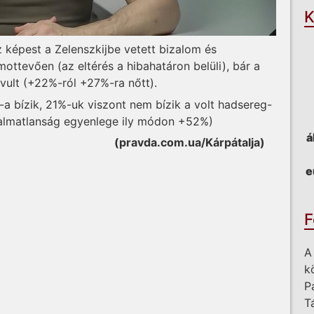
K
 képest a Zelenszkijbe vetett bizalom és
ttevően (az eltérés a hibahatáron belüli), bár a
vult (+22%-ról +27%-ra nőtt).
a bízik, 21%-uk viszont nem bízik a volt hadsereg-
almatlanság egyenlege ily módon +52%)
á
(pravda.com.ua/Kárpátalja)
e
F
A
k
P
T