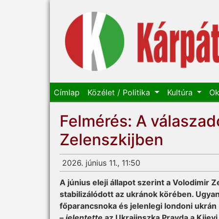
Címlap
Közélet / Politika
Kultúra
Ok
Felmérés: A válaszad
Zelenszkijben
2026. június 11., 11:50
A június eleji állapot szerint a Volodimir
stabilizálódott az ukránok körében. Ugya
főparancsnoka és jelenlegi londoni ukrán 
–
jelentette
az Ukrajinszka Pravda a Kijev