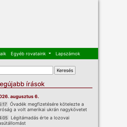
aik
Egyéb rovataink
Lapszámok
eresés űrlap
eresés
egújabb írások
026. augusztus 6.
Óvadék megfizetésére kötelezte a
5:17
íróság a volt amerikai ukrán nagykövetet
Légitámadás érte a lozovai
4:05
asútállomást