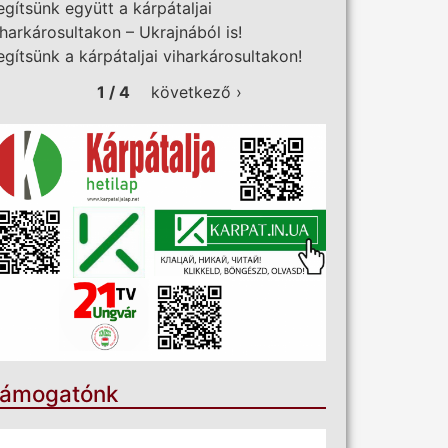
egítsünk együtt a kárpátaljai
iharkárosultakon – Ukrajnából is!
egítsünk a kárpátaljai viharkárosultakon!
1 / 4
következő ›
ámogatónk