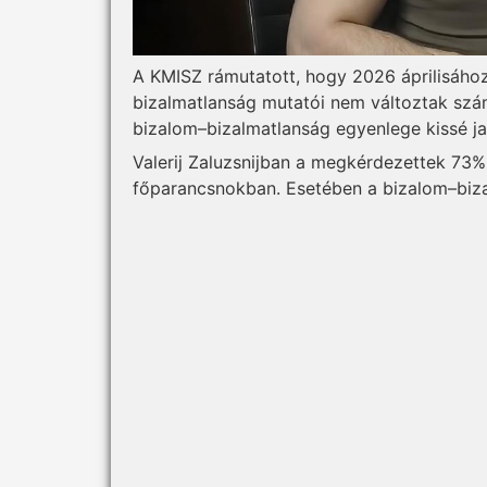
A KMISZ rámutatott, hogy 2026 áprilisához
bizalmatlanság mutatói nem változtak számo
bizalom–bizalmatlanság egyenlege kissé ja
Valerij Zaluzsnijban a megkérdezettek 73%-
főparancsnokban. Esetében a bizalom–biz