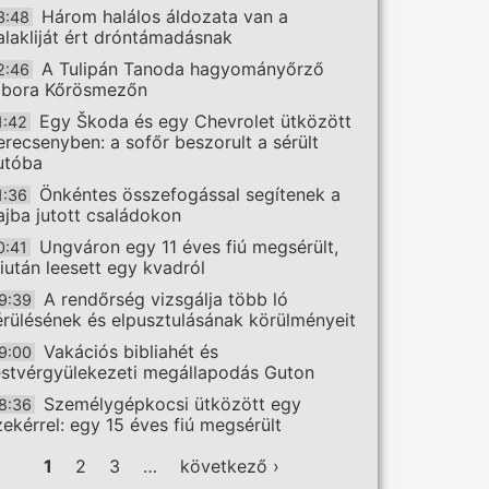
Három halálos áldozata van a
3:48
alakliját ért dróntámadásnak
A Tulipán Tanoda hagyományőrző
2:46
ábora Kőrösmezőn
Egy Škoda és egy Chevrolet ütközött
1:42
erecsenyben: a sofőr beszorult a sérült
utóba
Önkéntes összefogással segítenek a
1:36
ajba jutott családokon
Ungváron egy 11 éves fiú megsérült,
0:41
iután leesett egy kvadról
A rendőrség vizsgálja több ló
9:39
érülésének és elpusztulásának körülményeit
Vakációs bibliahét és
9:00
estvérgyülekezeti megállapodás Guton
Személygépkocsi ütközött egy
8:36
zekérrel: egy 15 éves fiú megsérült
ldalak
1
2
3
…
következő ›