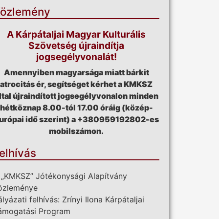
özlemény
A Kárpátaljai Magyar Kulturális
Szövetség újraindítja
jogsegélyvonalát!
Amennyiben magyarsága miatt bárkit
atrocitás ér, segítséget kérhet a KMKSZ
ltal újraindított jogsegélyvonalon minden
hétköznap 8.00-tól 17.00 óráig (közép-
urópai idő szerint) a +380959192802-es
mobilszámon.
elhívás
 „KMKSZ” Jótékonysági Alapítvány
özleménye
ályázati felhívás: Zrínyi Ilona Kárpátaljai
ámogatási Program