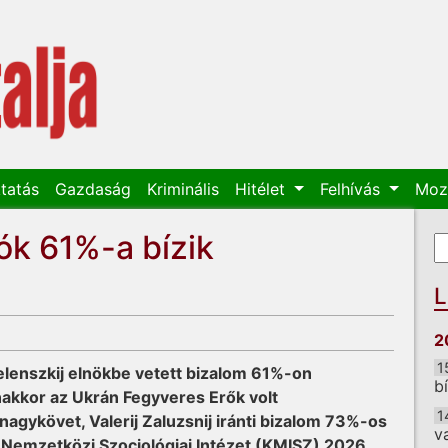
tatás
Gazdaság
Kriminális
Hitélet
Felhívás
Moz
ók 61%-a bízik
K
K
L
2
1
 Zelenszkij elnökbe vetett bizalom 61%-on
b
nakkor az Ukrán Fegyveres Erők volt
1
nagykövet, Valerij Zaluzsnij iránti bizalom 73%-os
v
i Nemzetközi Szociológiai Intézet (KMISZ) 2026.