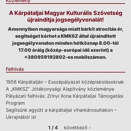
Közlemény
A Kárpátaljai Magyar Kulturális Szövetség
újraindítja jogsegélyvonalát!
Amennyiben magyarsága miatt bárkit atrocitás ér,
segítséget kérhet a KMKSZ által újraindított
jogsegélyvonalon minden hétköznap 8.00-tól
17.00 óráig (közép-európai idő szerint) a
+380959192802-es mobilszámon.
Felhívás
1956 Kárpátalján – Esszépályázat középiskolásoknak
A „KMKSZ” Jótékonysági Alapítvány közleménye
Pályázati felhívás: Zrínyi Ilona Kárpátaljai Támogatási
Program
Segítsünk együtt a kárpátaljai viharkárosultakon –
Ukrajnából is!
1 / 4
következő ›