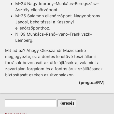
M–24 Nagydobrony–Munkács–Beregszász–
Asztély ellenőrzőpont.
M–25 Salamon ellenőrzőpont–Nagydobrony–
Jánosi, behajtással a Kaszonyi
ellenőrzőponthoz.
N–09 Munkács–Rahó–Ivano-Frankivszk–
Lemberg.
Mit ad ez? Ahogy Olekszandr Muzicsenko
megjegyezte, ez a döntés lehetővé teszi állami
források bevonását az útfelújításokra, valamint a
zavartalan forgalom és a fontos áruk szállításának
biztosítását ezeken az útvonalakon.
(pmg.ua/RV)
Keresés űrlap
Keresés