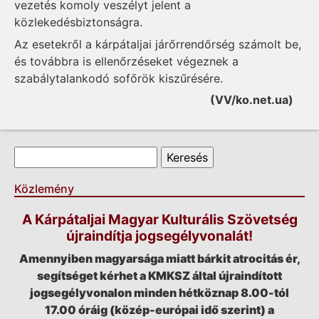
vezetés komoly veszélyt jelent a
közlekedésbiztonságra.
Az esetekről a kárpátaljai járőrrendőrség számolt be,
és továbbra is ellenőrzéseket végeznek a
szabálytalankodó sofőrök kiszűrésére.
(VV/ko.net.ua)
Keresés űrlap
Keresés
Közlemény
A Kárpátaljai Magyar Kulturális Szövetség
újraindítja jogsegélyvonalát!
Amennyiben magyarsága miatt bárkit atrocitás ér,
segítséget kérhet a KMKSZ által újraindított
jogsegélyvonalon minden hétköznap 8.00-tól
17.00 óráig (közép-európai idő szerint) a