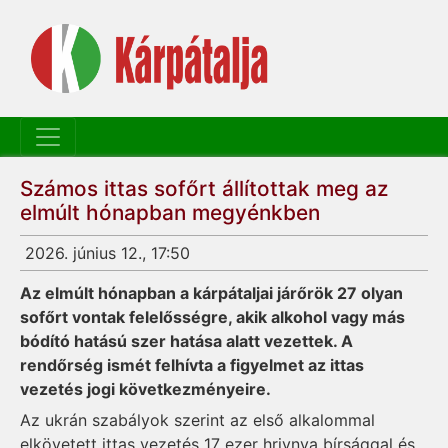
Számos ittas sofőrt állítottak meg az
elmúlt hónapban megyénkben
2026. június 12., 17:50
Az elmúlt hónapban a kárpátaljai járőrök 27 olyan
sofőrt vontak felelősségre, akik alkohol vagy más
bódító hatású szer hatása alatt vezettek. A
rendőrség ismét felhívta a figyelmet az ittas
vezetés jogi következményeire.
Az ukrán szabályok szerint az első alkalommal
elkövetett ittas vezetés 17 ezer hrivnya bírsággal és