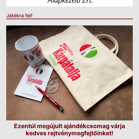
Játékra fel!
Ezentúl megújult ajándékcsomag várja
kedves rejtvénymegfejtőinket!