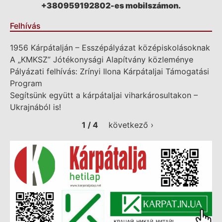
+380959192802-es mobilszámon.
Felhívás
1956 Kárpátalján – Esszépályázat középiskolásoknak
A „KMKSZ” Jótékonysági Alapítvány közleménye
Pályázati felhívás: Zrínyi Ilona Kárpátaljai Támogatási
Program
Segítsünk együtt a kárpátaljai viharkárosultakon –
Ukrajnából is!
1 / 4
következő ›