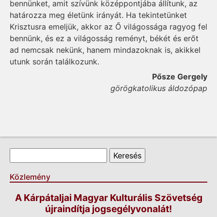
bennünket, amit szívünk középpontjába állítunk, az
határozza meg életünk irányát. Ha tekintetünket
Krisztusra emeljük, akkor az Ő világossága ragyog fel
bennünk, és ez a világosság reményt, békét és erőt
ad nemcsak nekünk, hanem mindazoknak is, akikkel
utunk során találkozunk.
Pősze Gergely
görögkatolikus áldozópap
Keresés űrlap
Keresés
Közlemény
A Kárpátaljai Magyar Kulturális Szövetség
újraindítja jogsegélyvonalát!