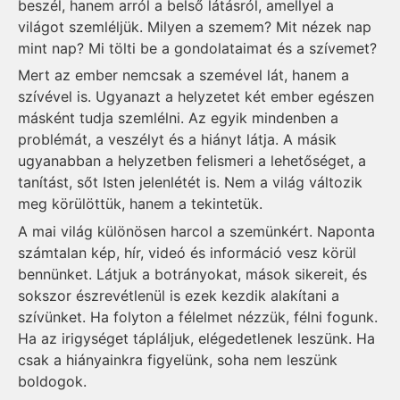
beszél, hanem arról a belső látásról, amellyel a
világot szemléljük. Milyen a szemem? Mit nézek nap
mint nap? Mi tölti be a gondolataimat és a szívemet?
Mert az ember nemcsak a szemével lát, hanem a
szívével is. Ugyanazt a helyzetet két ember egészen
másként tudja szemlélni. Az egyik mindenben a
problémát, a veszélyt és a hiányt látja. A másik
ugyanabban a helyzetben felismeri a lehetőséget, a
tanítást, sőt Isten jelenlétét is. Nem a világ változik
meg körülöttük, hanem a tekintetük.
A mai világ különösen harcol a szemünkért. Naponta
számtalan kép, hír, videó és információ vesz körül
bennünket. Látjuk a botrányokat, mások sikereit, és
sokszor észrevétlenül is ezek kezdik alakítani a
szívünket. Ha folyton a félelmet nézzük, félni fogunk.
Ha az irigységet tápláljuk, elégedetlenek leszünk. Ha
csak a hiányainkra figyelünk, soha nem leszünk
boldogok.