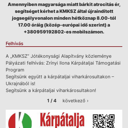
Amennyiben magyarsága miatt bárkit atrocitás ér,
segítséget kérhet a KMKSZ által újraindított
jogsegélyvonalon minden hétköznap 8.00-tól
17.00 óráig (közép-európai idő szerint) a
+380959192802-es mobilszámon.
Felhívás
A „KMKSZ” Jótékonysági Alapítvány közleménye
Pályázati felhívás: Zrínyi Ilona Kárpátaljai Támogatási
Program
Segítsünk együtt a kárpátaljai viharkárosultakon –
Ukrajnából is!
Segítsünk a kárpátaljai viharkárosultakon!
1 / 4
következő ›