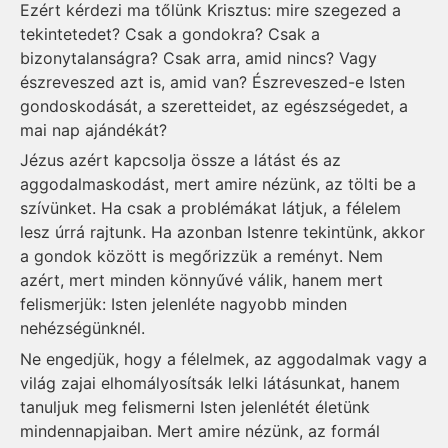
Ezért kérdezi ma tőlünk Krisztus: mire szegezed a
tekintetedet? Csak a gondokra? Csak a
bizonytalanságra? Csak arra, amid nincs? Vagy
észreveszed azt is, amid van? Észreveszed-e Isten
gondoskodását, a szeretteidet, az egészségedet, a
mai nap ajándékát?
Jézus azért kapcsolja össze a látást és az
aggodalmaskodást, mert amire nézünk, az tölti be a
szívünket. Ha csak a problémákat látjuk, a félelem
lesz úrrá rajtunk. Ha azonban Istenre tekintünk, akkor
a gondok között is megőrizzük a reményt. Nem
azért, mert minden könnyűvé válik, hanem mert
felismerjük: Isten jelenléte nagyobb minden
nehézségünknél.
Ne engedjük, hogy a félelmek, az aggodalmak vagy a
világ zajai elhomályosítsák lelki látásunkat, hanem
tanuljuk meg felismerni Isten jelenlétét életünk
mindennapjaiban. Mert amire nézünk, az formál