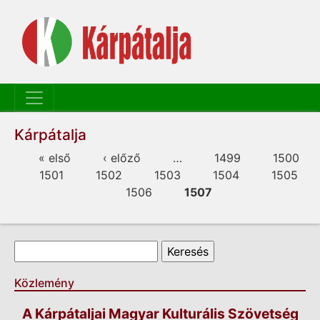
Kárpátalja
Oldalak
« első
‹ előző
…
1499
1500
1501
1502
1503
1504
1505
1506
1507
Keresés űrlap
Keresés
Közlemény
A Kárpátaljai Magyar Kulturális Szövetség