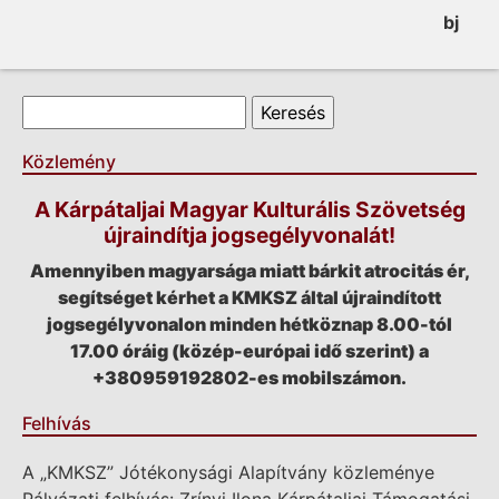
bj
Keresés űrlap
Keresés
Közlemény
A Kárpátaljai Magyar Kulturális Szövetség
újraindítja jogsegélyvonalát!
Amennyiben magyarsága miatt bárkit atrocitás ér,
segítséget kérhet a KMKSZ által újraindított
jogsegélyvonalon minden hétköznap 8.00-tól
17.00 óráig (közép-európai idő szerint) a
+380959192802-es mobilszámon.
Felhívás
A „KMKSZ” Jótékonysági Alapítvány közleménye