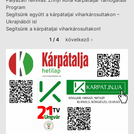
Pályázati felhívás: Zrínyi Ilona Kárpátaljai Támogatási
Program
Segítsünk együtt a kárpátaljai viharkárosultakon –
Ukrajnából is!
Segítsünk a kárpátaljai viharkárosultakon!
1 / 4
következő ›