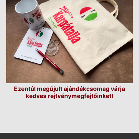
Ezentúl megújult ajándékcsomag várja
kedves rejtvénymegfejtőinket!