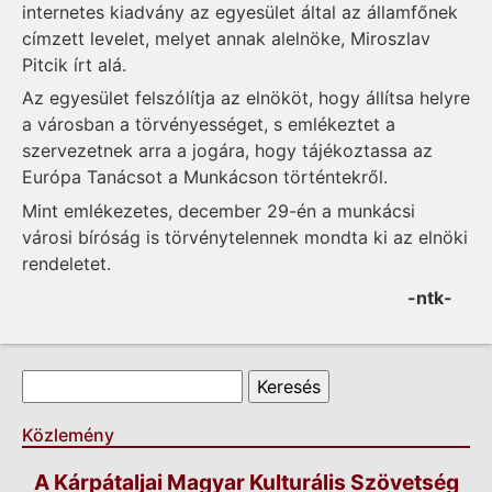
internetes kiadvány az egye­sület által az államfőnek
címzett levelet, me­lyet annak alelnöke, Mi­roszlav
Pitcik írt alá.
Az egyesület felszólítja az elnököt, hogy állítsa helyre
a vá­rosban a törvényességet, s em­lé­keztet a
szervezetnek arra a jogára, hogy tá­jékoztassa az
Európa Tanácsot a Munkácson történtekről.
Mint emlékezetes, december 29-én a munkácsi
városi bíróság is törvénytelennek mondta ki az elnöki
rendeletet.
-ntk-
Keresés űrlap
Keresés
Közlemény
A Kárpátaljai Magyar Kulturális Szövetség