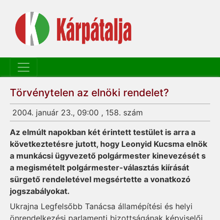
Törvénytelen az elnöki rendelet?
2004. január 23., 09:00 , 158. szám
Az elmúlt napokban két érintett testület is arra a
következtetésre jutott, hogy Le­onyid Kucsma elnök
a munkácsi ügyvezető pol­gármester kinevezését s
a megismételt polgármester-választás kiírását
sürgető rendeletével megsértette a vonatkozó
jogsza­bá­lyo­kat.
Ukrajna Legfelsőbb Ta­­nácsa államépítési és helyi
önrendelkezési parla­menti bizottságának képviselői