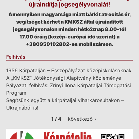
újraindítja jogsegélyvonalát!
Amennyiben magyarsága miatt bárkit atrocitás ér,
segítséget kérhet a KMKSZ által újraindított
jogsegélyvonalon minden hétköznap 8.00-tól
17.00 óráig (közép-európai idő szerint) a
+380959192802-es mobilszámon.
Felhívás
1956 Kárpátalján – Esszépályázat középiskolásoknak
A „KMKSZ” Jótékonysági Alapítvány közleménye
Pályázati felhívás: Zrínyi Ilona Kárpátaljai Támogatási
Program
Segítsünk együtt a kárpátaljai viharkárosultakon –
Ukrajnából is!
1 / 4
következő ›