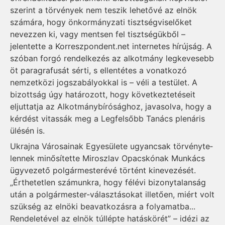
szerint a törvények nem teszik lehetővé az elnök
számára, hogy önkormányzati tisztségviselőket
nevezzen ki, vagy mentsen fel tisztségükből –
jelentette a Kor­reszpondent.net internetes hír­újság. A
szóban forgó rendelkezés az alkotmány legkevesebb
öt paragrafusát sérti, s ellentétes a vonatkozó
nemzetközi jogszabályokkal is – véli a testület. A
bizottság úgy határozott, hogy következtetéseit
eljuttatja az Alkotmánybírósághoz, javasolva, hogy a
kérdést vitassák meg a Legfelsőbb Tanács plenáris
ülésén is.
Ukrajna Városainak Egye­sülete ugyancsak törvény­te­
len­nek minősítette Miroszlav Opacs­­­­­kónak Munkács
ügyvezető pol­gármes­te­révé történt kinevezését.
„Érthetetlen számunkra, hogy félévi bi­zony­talan­ság
után a pol­gár­mester-vá­lasz­­tásokat il­letően, miért volt
szük­­ség az elnöki be­avatkozásra a folyamatba...
Rendeletével az elnök túllépte hatáskörét” – idézi az