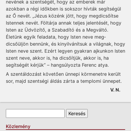
nevének a szentségét, hogy az emberek már
azokban a régi időkben is sokszor hívták segítségül
az Ő nevét. „Jézus közénk jött, hogy megdicsőítse
Istennek nevét. Föltárja annak teljes jelentését, hogy
Isten az Üdvözítő, a Szabadító és a Megváltó.
Életünk egyik feladata, hogy Isten neve meg­
dicsőüljön bennünk, és kinyilvánítsuk a világnak, hogy
Isten neve szent. Ezért legyen gyakran ajkunkon Isten
szent neve, akkor is, ha dicsőítjük, akkor is, ha
segítségét kérjük” – hangsúlyozta Ferenc atya.
A szentáldozást követően ünnepi körmenetre került
sor, majd szentségi áldás zárta a templomi ünnepet.
V. N.
Keresés űrlap
Keresés
Közlemény