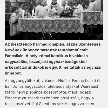
Az újesztendő harmadik napján, Jézus Szentséges
Nevének ünnepén tartottak temp­lombúcsút
Fancsikán. A helyi római katolikus hívekkel a
nagyszőlősi, tiszaújlaki egyházközségekből
érkezett zarándokok is együtt méltatták az egyházi
ünnepet.
Az egybegyűlteket, valamint Hidász Ferenc huszti és
Bán Jónás nagyszőlősi plébános atyákat Weinrauch
Márió helyi plébános köszöntötte, majd Hidász
Ferenc atya szentbeszédében arról szólt, hogy a
teljes ószövetségi Szentírás visszhangozza Isten