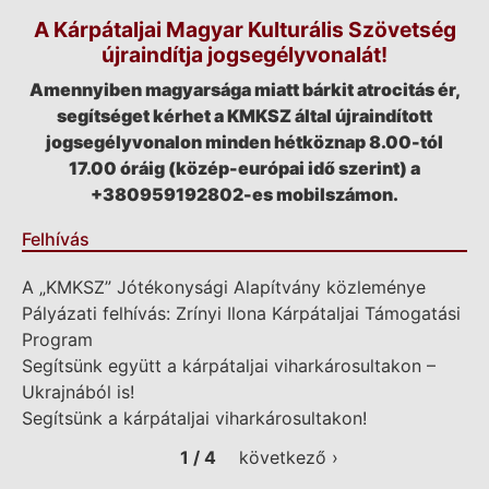
A Kárpátaljai Magyar Kulturális Szövetség
újraindítja jogsegélyvonalát!
Amennyiben magyarsága miatt bárkit atrocitás ér,
segítséget kérhet a KMKSZ által újraindított
jogsegélyvonalon minden hétköznap 8.00-tól
17.00 óráig (közép-európai idő szerint) a
+380959192802-es mobilszámon.
Felhívás
A „KMKSZ” Jótékonysági Alapítvány közleménye
Pályázati felhívás: Zrínyi Ilona Kárpátaljai Támogatási
Program
Segítsünk együtt a kárpátaljai viharkárosultakon –
Ukrajnából is!
Segítsünk a kárpátaljai viharkárosultakon!
1 / 4
következő ›