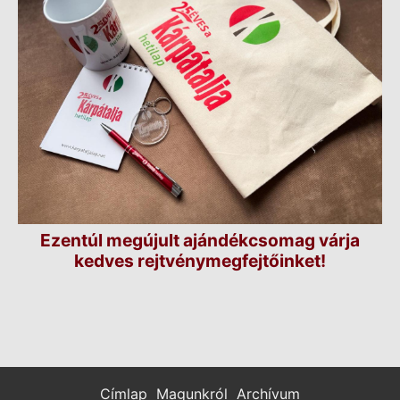
Ezentúl megújult ajándékcsomag várja
kedves rejtvénymegfejtőinket!
Címlap
Magunkról
Archívum