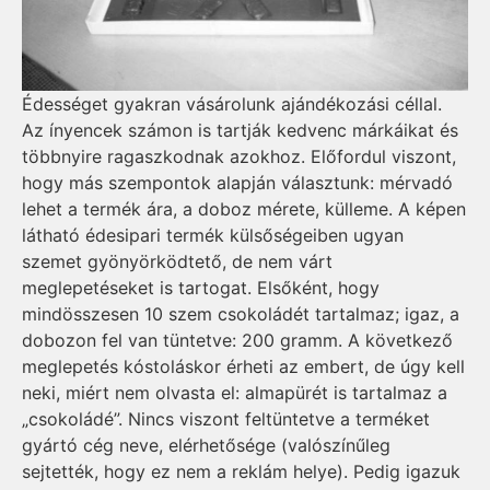
Édességet gyakran vásárolunk ajándékozási céllal.
Az ínyencek számon is tartják kedvenc márkáikat és
többnyire ragaszkodnak azokhoz. Előfordul viszont,
hogy más szempontok alapján választunk: mérvadó
lehet a termék ára, a doboz mérete, külleme. A képen
látható édesipari termék külsőségeiben ugyan
szemet gyönyörködtető, de nem várt
meglepetéseket is tartogat. Elsőként, hogy
mindösszesen 10 szem csokoládét tartalmaz; igaz, a
dobozon fel van tüntetve: 200 gramm. A következő
meglepetés kóstoláskor érheti az embert, de úgy kell
neki, miért nem olvasta el: almapürét is tartalmaz a
„csokoládé”. Nincs viszont feltüntetve a terméket
gyártó cég neve, elérhetősége (valószínűleg
sejtették, hogy ez nem a reklám helye). Pedig igazuk