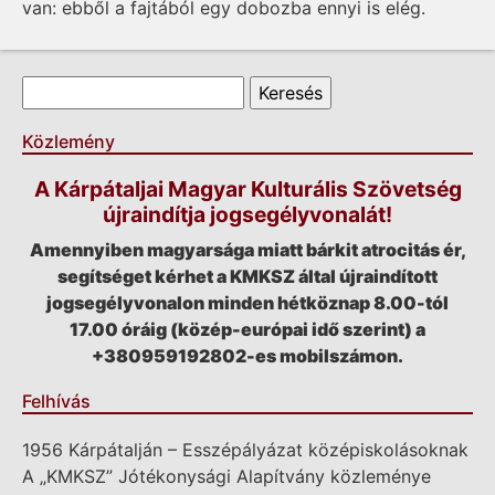
van: ebből a fajtából egy dobozba ennyi is elég.
Keresés űrlap
Keresés
Közlemény
A Kárpátaljai Magyar Kulturális Szövetség
újraindítja jogsegélyvonalát!
Amennyiben magyarsága miatt bárkit atrocitás ér,
segítséget kérhet a KMKSZ által újraindított
jogsegélyvonalon minden hétköznap 8.00-tól
17.00 óráig (közép-európai idő szerint) a
+380959192802-es mobilszámon.
Felhívás
1956 Kárpátalján – Esszépályázat középiskolásoknak
A „KMKSZ” Jótékonysági Alapítvány közleménye