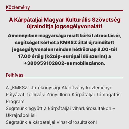
Közlemény
A Kárpátaljai Magyar Kulturális Szövetség
újraindítja jogsegélyvonalát!
Amennyiben magyarsága miatt bárkit atrocitás ér,
segítséget kérhet a KMKSZ által újraindított
jogsegélyvonalon minden hétköznap 8.00-tól
17.00 óráig (közép-európai idő szerint) a
+380959192802-es mobilszámon.
Felhívás
A „KMKSZ” Jótékonysági Alapítvány közleménye
Pályázati felhívás: Zrínyi Ilona Kárpátaljai Támogatási
Program
Segítsünk együtt a kárpátaljai viharkárosultakon –
Ukrajnából is!
Segítsünk a kárpátaljai viharkárosultakon!