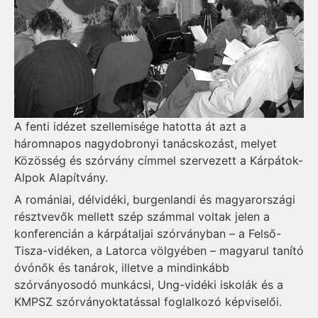
A fenti idézet szellemisége hatotta át azt a
háromnapos nagydobronyi tanácskozást, melyet
Közösség és szórvány címmel szervezett a Kárpátok-
Alpok Alapítvány.
A romániai, délvidéki, burgenlandi és magyarországi
részt­vevők mellett szép számmal voltak jelen a
konferencián a kárpátaljai szórványban – a Felső-
Tisza-vidéken, a Latorca völgyében – magyarul tanító
óvónők és tanárok, illetve a mindinkább
szórványosodó mun­kácsi, Ung-vidéki iskolák és a
KMPSZ szórványoktatással foglalkozó képviselői.