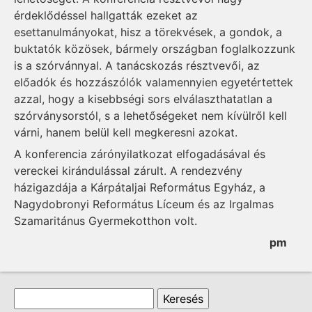
érdeklődéssel hallgatták ezeket az
esettanulmányokat, hisz a törekvések, a gondok, a
buktatók közösek, bármely országban foglalkozzunk
is a szórvánnyal. A tanácskozás résztvevői, az
előadók és hozzászólók valamennyien egyetértettek
azzal, hogy a kisebbségi sors elválaszthatatlan a
szórványsorstól, s a lehetőségeket nem kívülről kell
várni, hanem belül kell megkeresni azokat.
A konferencia zárónyilatkozat elfogadásával és
vereckei kirándulással zárult. A rendezvény
házigazdája a Kárpátaljai Református Egyház, a
Nagydobronyi Református Líceum és az Irgalmas
Szamaritánus Gyermekotthon volt.
pm
Keresés űrlap
Keresés