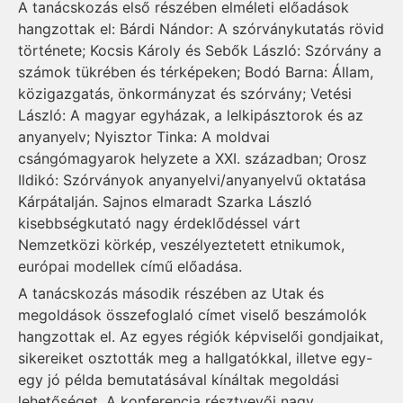
A tanácskozás első részében elméleti előadások
hangzottak el: Bárdi Nándor: A szórványkutatás rövid
története; Kocsis Károly és Sebők László: Szórvány a
számok tükrében és térképeken; Bodó Barna: Állam,
közigazgatás, önkormányzat és szórvány; Vetési
László: A magyar egyházak, a lelkipásztorok és az
anyanyelv; Nyisztor Tinka: A moldvai
csángómagyarok helyzete a XXI. században; Orosz
Ildikó: Szórványok anyanyelvi/anyanyelvű oktatása
Kárpátalján. Sajnos elmaradt Szarka László
kisebbségkutató nagy érdeklődéssel várt
Nemzetközi körkép, veszélyeztetett etnikumok,
európai modellek című előadása.
A tanácskozás második részében az Utak és
megoldások összefoglaló címet viselő beszámolók
hangzottak el. Az egyes régiók képviselői gondjaikat,
sikereiket osztották meg a hallgatókkal, illetve egy-
egy jó példa bemutatásával kínáltak megoldási
lehetőséget. A konferencia résztvevői nagy