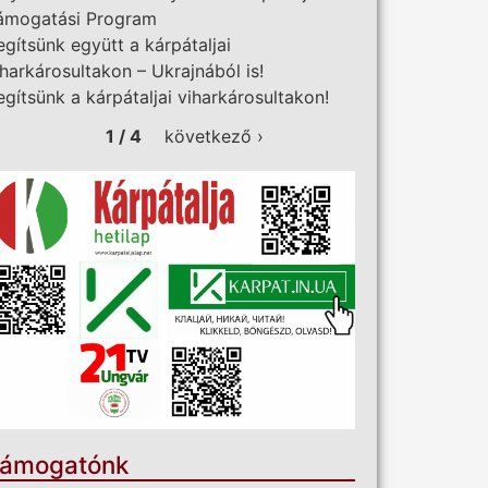
ámogatási Program
egítsünk együtt a kárpátaljai
iharkárosultakon – Ukrajnából is!
egítsünk a kárpátaljai viharkárosultakon!
1 / 4
következő ›
ámogatónk