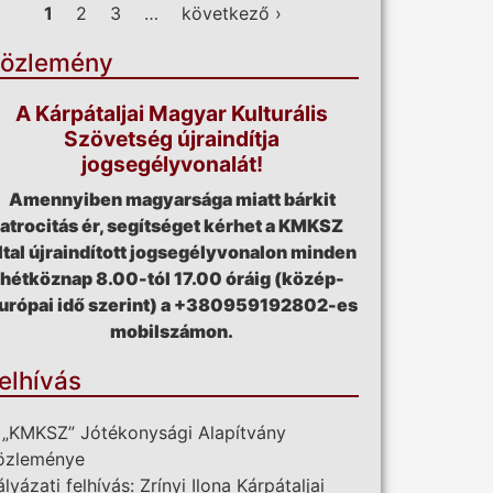
ldalak
1
2
3
…
következő ›
özlemény
A Kárpátaljai Magyar Kulturális
Szövetség újraindítja
jogsegélyvonalát!
Amennyiben magyarsága miatt bárkit
atrocitás ér, segítséget kérhet a KMKSZ
ltal újraindított jogsegélyvonalon minden
hétköznap 8.00-tól 17.00 óráig (közép-
urópai idő szerint) a +380959192802-es
mobilszámon.
elhívás
 „KMKSZ” Jótékonysági Alapítvány
özleménye
ályázati felhívás: Zrínyi Ilona Kárpátaljai