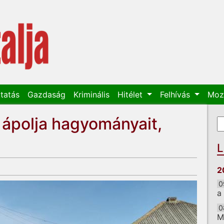
tatás
Gazdaság
Kriminális
Hitélet
Felhívás
Moz
ápolja hagyományait,
K
K
L
2
0
a
0
M