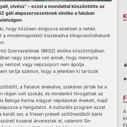
O
it, elvész” – ezzel a mondattal köszöntötte az
Z gáti alapszervezetének elnöke a faluban
K
ulatságon.
e ki, hogy közösen dolgozva ezekben a nehéz
sit a mindennapokból kiszakadva kikapcsolódhatunk
on.
intű Szervezetének (BKSZ) elnöke köszöntőjében
sában nagy szerepe van annak, hogy mennyire
 egy nemzet vagy népcsoport nem ápolja
á
em tartja számon, hogy a jelenben ki tartozik
e
zdődött, a fiatalok énekelve, szekéren járták be a
n régen volt szokás, és mindenkit hívogattak az
F
és Baloga Karina magyar népdalokat énekelt, majd
lapozva a hangulatot. A kulturális program ezzel
A
erült sor, a frissen préselt szőlőnedűből bárki
k
züreti kosarat árvereztek el, valamint Sin
P