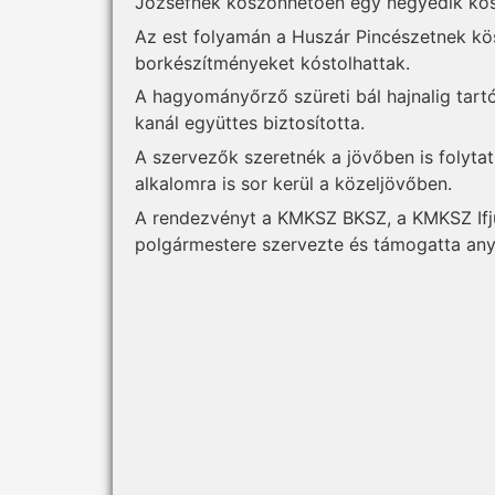
Józsefnek köszönhetően egy negyedik kosá
Az est folyamán a Huszár Pincészetnek kö
borkészítményeket kóstolhattak.
A hagyományőrző szüreti bál hajnalig tartó
kanál együttes biztosította.
A szervezők szeretnék a jövőben is folytat
alkalomra is sor kerül a közeljövőben.
A rendezvényt a KMKSZ BKSZ, a KMKSZ Ifj
polgármestere szervezte és támogatta any