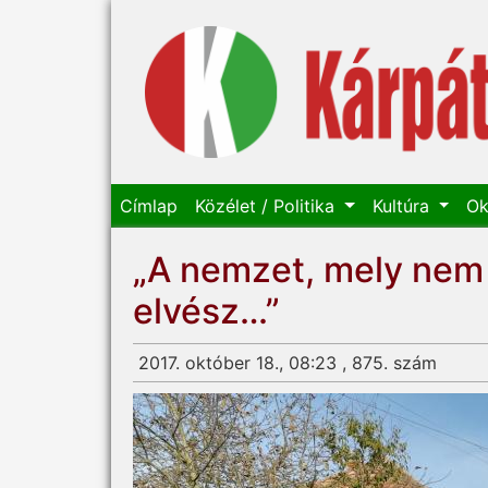
Címlap
Közélet / Politika
Kultúra
Ok
„A nemzet, mely nem 
elvész…”
2017. október 18., 08:23 , 875. szám