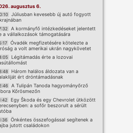
026. augusztus 6.
Júliusban kevesebb új autó fogyott
0:10
krajnában
A kormányfő intézkedéseket jelentett
7:32
e a vállalkozások támogatására
Óvadék megfizetésére kötelezte a
5:17
íróság a volt amerikai ukrán nagykövetet
Légitámadás érte a lozovai
4:05
asútállomást
Három halálos áldozata van a
3:48
alakliját ért dróntámadásnak
A Tulipán Tanoda hagyományőrző
2:46
ábora Kőrösmezőn
Egy Škoda és egy Chevrolet ütközött
1:42
erecsenyben: a sofőr beszorult a sérült
utóba
Önkéntes összefogással segítenek a
1:36
ajba jutott családokon