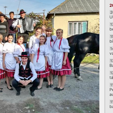
2
2
U
1
b
1
b
1
v
1
B
1
t
1
P
a
1
b