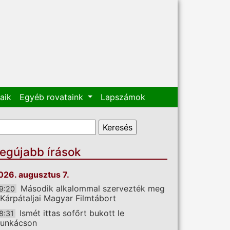
aik
Egyéb rovataink
Lapszámok
eresés űrlap
eresés
egújabb írások
026. augusztus 7.
Második alkalommal szervezték meg
9:20
 Kárpátaljai Magyar Filmtábort
Ismét ittas sofőrt bukott le
8:31
unkácson