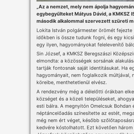
„Az a nemzet, mely nem ápolja hagyománya
egybegyűlteket Mátyus Dávid, a KMKSZ IS
második alkalommal szervezett szüreti m
Lokita István polgármester örömét fejezt
időkben is össze tudunk fogni, és egy kic
egy ilyen, hagyományokat felelevenítő bál
Sin József, a KMKSZ Beregszászi Középsz
elmondta: a közösségek sorsának alakulá
tartják fontosnak saját identitásukat. Ha
hagyományait, nem foglalkozik múltjával, n
köreibe, menthetetlenül elvész.
A rendezvény még a dél­előtti órákban elke
községet és a közeli településeket, ahogya
esti bálra. A megnyitón Omelcsuk Bohdan 
néptáncelőadás színesítette az estét, mega
még nem ért véget, később szőlőtaposásra k
kedvére kóstolhatott. Ezt követően három s