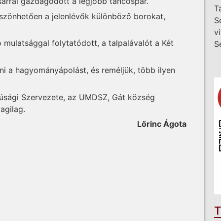
rral gazdagodott a legjobb táncospár.
T
szönhetően a jelenlévők különböző borokat,
S
v
 mulatsággal folytatódott, a talpalávalót a Két
S
ni a hagyomány­ápolást, és reméljük, több ilyen
úsági Szervezete, az UMDSZ, Gát község
agilag.
Lőrinc Ágota
T