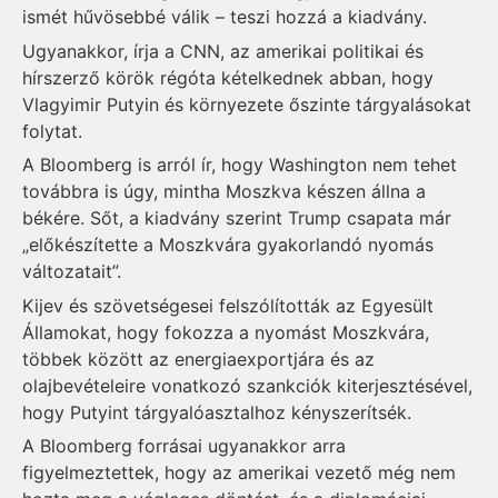
ismét hűvösebbé válik – teszi hozzá a kiadvány.
Ugyanakkor, írja a CNN, az amerikai politikai és
hírszerző körök régóta kételkednek abban, hogy
Vlagyimir Putyin és környezete őszinte tárgyalásokat
folytat.
A Bloomberg is arról ír, hogy Washington nem tehet
továbbra is úgy, mintha Moszkva készen állna a
békére. Sőt, a kiadvány szerint Trump csapata már
„előkészítette a Moszkvára gyakorlandó nyomás
változatait”.
Kijev és szövetségesei felszólították az Egyesült
Államokat, hogy fokozza a nyomást Moszkvára,
többek között az energiaexportjára és az
olajbevételeire vonatkozó szankciók kiterjesztésével,
hogy Putyint tárgyalóasztalhoz kényszerítsék.
A Bloomberg forrásai ugyanakkor arra
figyelmeztettek, hogy az amerikai vezető még nem