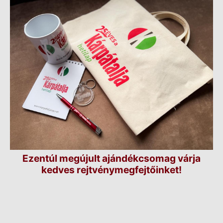
Ezentúl megújult ajándékcsomag várja
kedves rejtvénymegfejtőinket!