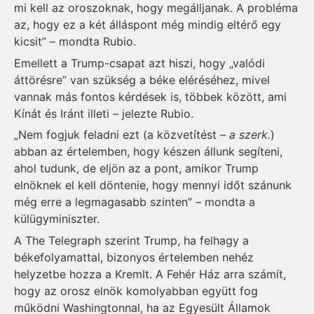
mi kell az oroszoknak, hogy megálljanak. A probléma
az, hogy ez a két álláspont még mindig eltérő egy
kicsit” – mondta Rubio.
Emellett a Trump-csapat azt hiszi, hogy „valódi
áttörésre” van szükség a béke eléréséhez, mivel
vannak más fontos kérdések is, többek között, ami
Kínát és Iránt illeti – jelezte Rubio.
„Nem fogjuk feladni ezt (a közvetítést –
a szerk.
)
abban az értelemben, hogy készen állunk segíteni,
ahol tudunk, de eljön az a pont, amikor Trump
elnöknek el kell döntenie, hogy mennyi időt szánunk
még erre a legmagasabb szinten” – mondta a
külügyminiszter.
A The Telegraph szerint Trump, ha felhagy a
békefolyamattal, bizonyos értelemben nehéz
helyzetbe hozza a Kremlt. A Fehér Ház arra számít,
hogy az orosz elnök komolyabban együtt fog
működni Washingtonnal, ha az Egyesült Államok