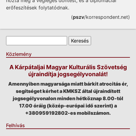
hozta meg a végleges döntést, és a diplomáciai
erőfeszítések folytatódnak.
(
pszv
/korrespondent.net)
Keresés űrlap
Keresés
Közlemény
A Kárpátaljai Magyar Kulturális Szövetség
újraindítja jogsegélyvonalát!
Amennyiben magyarsága miatt bárkit atrocitás ér,
segítséget kérhet a KMKSZ által újraindított
jogsegélyvonalon minden hétköznap 8.00-tól
17.00 óráig (közép-európai idő szerint) a
+380959192802-es mobilszámon.
Felhívás