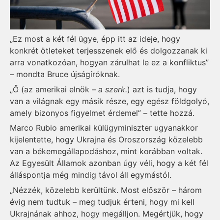
„Ez most a két fél ügye, épp itt az ideje, hogy
konkrét ötleteket terjesszenek elő és dolgozzanak ki
arra vonatkozóan, hogyan zárulhat le ez a konfliktus”
– mondta Bruce újságíróknak.
„Ő (az amerikai elnök –
a szerk.
) azt is tudja, hogy
van a világnak egy másik része, egy egész földgolyó,
amely bizonyos figyelmet érdemel” – tette hozzá.
Marco Rubio amerikai külügyminiszter ugyanakkor
kijelentette, hogy Ukrajna és Oroszország közelebb
van a békemegállapodáshoz, mint korábban voltak.
Az Egyesült Államok azonban úgy véli, hogy a két fél
álláspontja még mindig távol áll egymástól.
„Nézzék, közelebb kerültünk. Most először – három
évig nem tudtuk – meg tudjuk érteni, hogy mi kell
Ukrajnának ahhoz, hogy megálljon. Megértjük, hogy