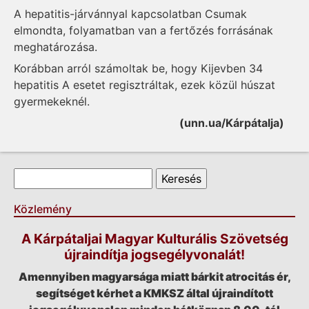
A hepatitis-járvánnyal kapcsolatban Csumak
elmondta, folyamatban van a fertőzés forrásának
meghatározása.
Korábban arról számoltak be, hogy Kijevben 34
hepatitis A esetet regisztráltak, ezek közül húszat
gyermekeknél.
(unn.ua/Kárpátalja)
Keresés űrlap
Keresés
Közlemény
A Kárpátaljai Magyar Kulturális Szövetség
újraindítja jogsegélyvonalát!
Amennyiben magyarsága miatt bárkit atrocitás ér,
segítséget kérhet a KMKSZ által újraindított