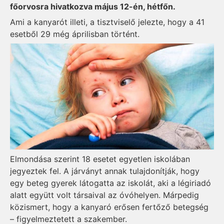
főorvosra hivatkozva május 12-én, hétfőn.
Ami a kanyarót illeti, a tisztviselő jelezte, hogy a 41
esetből 29 még áprilisban történt.
Elmondása szerint 18 esetet egyetlen iskolában
jegyeztek fel. A járványt annak tulajdonítják, hogy
egy beteg gyerek látogatta az iskolát, aki a légiriadó
alatt együtt volt társaival az óvóhelyen. Márpedig
közismert, hogy a kanyaró erősen fertőző betegség
– figyelmeztetett a szakember.