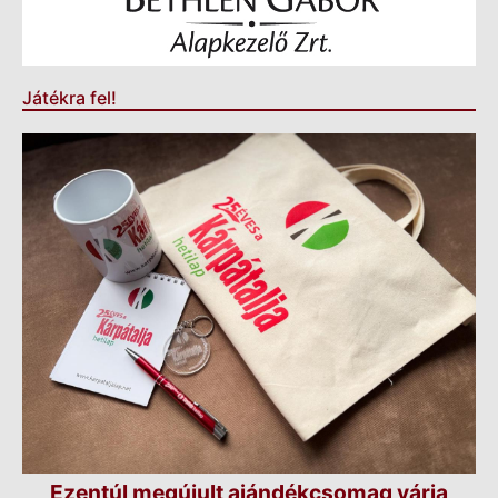
Játékra fel!
Ezentúl megújult ajándékcsomag várja