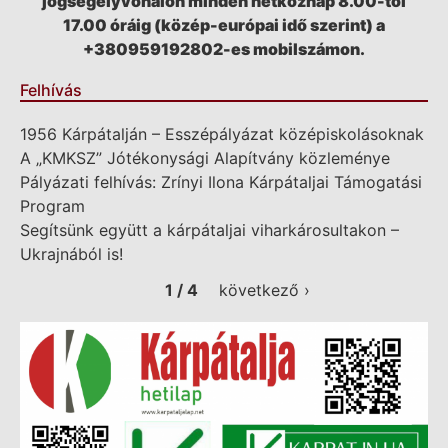
jogsegélyvonalon minden hétköznap 8.00-tól
17.00 óráig (közép-európai idő szerint) a
+380959192802-es mobilszámon.
Felhívás
1956 Kárpátalján – Esszépályázat középiskolásoknak
A „KMKSZ” Jótékonysági Alapítvány közleménye
Pályázati felhívás: Zrínyi Ilona Kárpátaljai Támogatási
Program
Segítsünk együtt a kárpátaljai viharkárosultakon –
Ukrajnából is!
1 / 4
következő ›