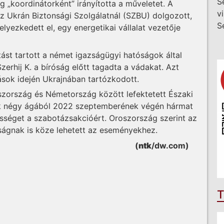
S
g „koordinátorként” irányította a műveletet. A
v
az Ukrán Biztonsági Szolgálatnál (SZBU) dolgozott,
S
lyezkedett el, egy energetikai vállalat vezetője
tást tartott a német igazságügyi hatóságok által
zerhij K. a bíróság előtt tagadta a vádakat. Azt
ások idején Ukrajnában tartózkodott.
oszország és Németország között lefektetett Északi
ek négy ágából 2022 szeptemberének végén hármat
lősséget a szabotázsakcióért. Oroszország szerint az
ságnak is köze lehetett az eseményekhez.
(
ntk
/dw.com)
T