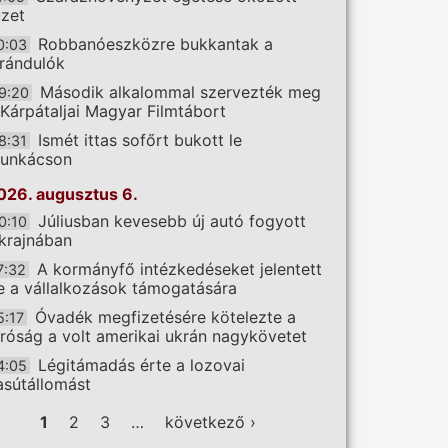
üzet
Robbanóeszközre bukkantak a
0:03
irándulók
Második alkalommal szervezték meg
9:20
 Kárpátaljai Magyar Filmtábort
Ismét ittas sofőrt bukott le
8:31
unkácson
026. augusztus 6.
Júliusban kevesebb új autó fogyott
0:10
krajnában
A kormányfő intézkedéseket jelentett
7:32
e a vállalkozások támogatására
Óvadék megfizetésére kötelezte a
5:17
íróság a volt amerikai ukrán nagykövetet
Légitámadás érte a lozovai
4:05
asútállomást
ldalak
1
2
3
…
következő ›