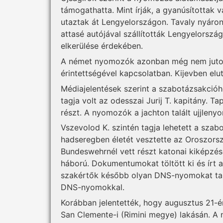
támogathatta. Mint írják, a gyanúsítottak v
utaztak át Lengyelországon. Tavaly nyáron 
attasé autójával szállították Lengyelország
elkerülése érdekében.
A német nyomozók azonban még nem jutott
érintettségével kapcsolatban. Kijevben elut
Médiajelentések szerint a szabotázsakció
tagja volt az odesszai Jurij T. kapitány. T
részt. A nyomozók a jachton talált ujjleny
Vszevolod K. szintén tagja lehetett a sza
hadseregben életét vesztette az Oroszország
Bundeswehrnél vett részt katonai kiképzés
háború. Dokumentumokat töltött ki és írt 
szakértők később olyan DNS-nyomokat tal
DNS-nyomokkal.
Korábban jelentették, hogy augusztus 21-én
San Clemente-i (Rimini megye) lakásán. A