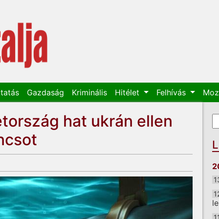
tatás
Gazdaság
Kriminális
Hitélet
Felhívás
Moz
tország hat ukrán ellen
K
K
ncsot
L
2
1
1
l
1