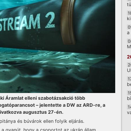
t
1
k
0
a
0
M
2
2
U
1
b
1
i Áramlat elleni szabotázsakció több
b
lfogatóparancsot – jelentette a DW az ARD-re, a
1
hivatkozva augusztus 27-én.
v
itánya és búvárok ellen folyik eljárás.
O
 a gyanút, hogy a csoportot az ukrán állam