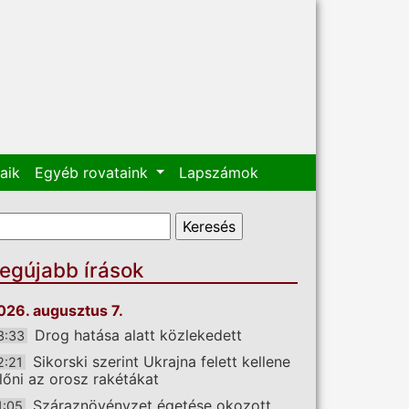
aik
Egyéb rovataink
Lapszámok
eresés űrlap
eresés
egújabb írások
026. augusztus 7.
Drog hatása alatt közlekedett
3:33
Sikorski szerint Ukrajna felett kellene
2:21
előni az orosz rakétákat
Száraznövényzet égetése okozott
1:05