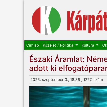
Címlap
Közélet / Politika
Kultúra
Ok
Északi Áramlat: Néme
adott ki elfogatópara
2025. szeptember 3., 18:36 , 1277. szám