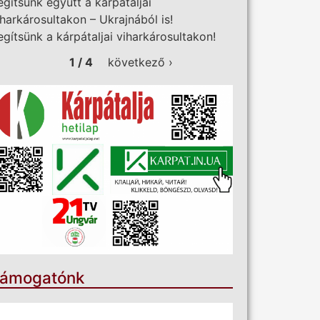
egítsünk együtt a kárpátaljai
iharkárosultakon – Ukrajnából is!
egítsünk a kárpátaljai viharkárosultakon!
1 / 4
következő ›
ámogatónk