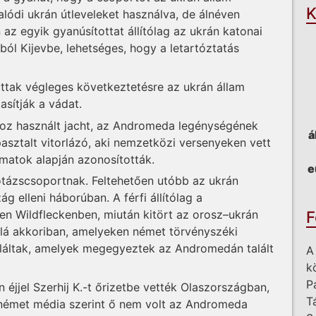
K
alódi ukrán útleveleket használva, de álnéven
az egyik gyanúsítottat állítólag az ukrán katonai
ból Kijevbe, lehetséges, hogy a letartóztatás
ak végleges következtetésre az ukrán állam
asítják a vádat.
hoz használt jacht, az Andromeda legénységének
á
apasztalt vitorlázó, aki nemzetközi versenyeken vett
omatok alapján azonosították.
e
botázscsoportnak. Feltehetően utóbb az ukrán
 elleni háborúban. A férfi állítólag a
F
en Wildfleckenben, miután kitört az orosz–ukrán
alá akkoriban, amelyeken német törvényszéki
áltak, amelyek megegyeztek az Andromedán talált
A
k
P
 éjjel Szerhij K.-t őrizetbe vették Olaszországban,
T
 német média szerint ő nem volt az Andromeda