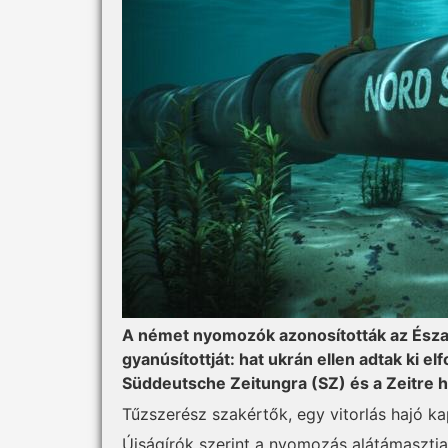
A német nyomozók azonosították az Észak
gyanúsítottját: hat ukrán ellen adtak ki e
Süddeutsche Zeitungra (SZ) és a Zeitre 
Tűzszerész szakértők, egy vitorlás hajó kap
Újságírók szerint a nyomozás alátámasztja