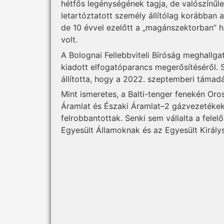
hétfős legénységének tagja, de valószínűle
letartóztatott személy állítólag korábban 
de 10 évvel ezelőtt a „magánszektorban” he
volt.
A Bolognai Fellebbviteli Bíróság meghallga
kiadott elfogatóparancs megerősítéséről. S
állította, hogy a 2022. szeptemberi támad
Mint ismeretes, a Balti-tenger fenekén Or
Áramlat és Északi Áramlat–2 gázvezeték
felrobbantottak. Senki sem vállalta a fele
Egyesült Államoknak és az Egyesült Király