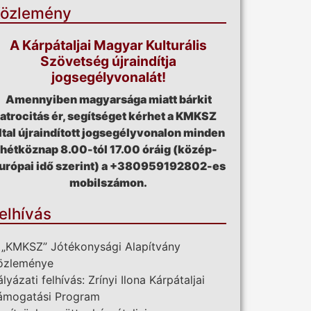
özlemény
A Kárpátaljai Magyar Kulturális
Szövetség újraindítja
jogsegélyvonalát!
Amennyiben magyarsága miatt bárkit
atrocitás ér, segítséget kérhet a KMKSZ
ltal újraindított jogsegélyvonalon minden
hétköznap 8.00-tól 17.00 óráig (közép-
urópai idő szerint) a +380959192802-es
mobilszámon.
elhívás
 „KMKSZ” Jótékonysági Alapítvány
özleménye
ályázati felhívás: Zrínyi Ilona Kárpátaljai
ámogatási Program