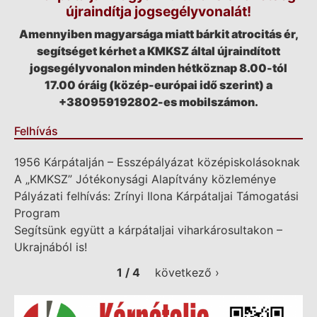
újraindítja jogsegélyvonalát!
Amennyiben magyarsága miatt bárkit atrocitás ér,
segítséget kérhet a KMKSZ által újraindított
jogsegélyvonalon minden hétköznap 8.00-tól
17.00 óráig (közép-európai idő szerint) a
+380959192802-es mobilszámon.
Felhívás
1956 Kárpátalján – Esszépályázat középiskolásoknak
A „KMKSZ” Jótékonysági Alapítvány közleménye
Pályázati felhívás: Zrínyi Ilona Kárpátaljai Támogatási
Program
Segítsünk együtt a kárpátaljai viharkárosultakon –
Ukrajnából is!
1 / 4
következő ›