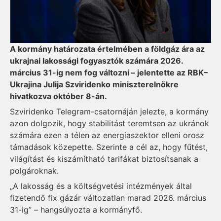
A kormány határozata értelmében a földgáz ára az
ukrajnai lakossági fogyasztók számára 2026.
március 31-ig nem fog változni – jelentette az RBK–
Ukrajina Julija Szviridenko miniszterelnökre
hivatkozva október 8-án.
Szviridenko Telegram-csatornáján jelezte, a kormány
azon dolgozik, hogy stabilitást teremtsen az ukránok
számára ezen a télen az energiaszektor elleni orosz
támadások közepette. Szerinte a cél az, hogy fűtést,
világítást és kiszámítható tarifákat biztosítsanak a
polgároknak.
„A lakosság és a költségvetési intézmények által
fizetendő fix gázár változatlan marad 2026. március
31-ig” – hangsúlyozta a kormányfő.