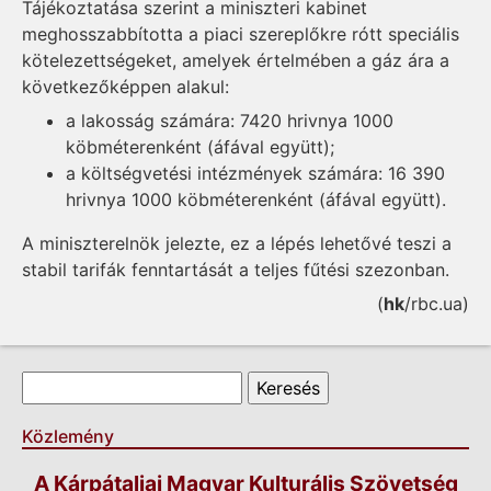
Tájékoztatása szerint a miniszteri kabinet
meghosszabbította a piaci szereplőkre rótt speciális
kötelezettségeket, amelyek értelmében a gáz ára a
következőképpen alakul:
a lakosság számára: 7420 hrivnya 1000
köbméterenként (áfával együtt);
a költségvetési intézmények számára: 16 390
hrivnya 1000 köbméterenként (áfával együtt).
A miniszterelnök jelezte, ez a lépés lehetővé teszi a
stabil tarifák fenntartását a teljes fűtési szezonban.
(
hk
/rbc.ua)
Keresés űrlap
Keresés
Közlemény
A Kárpátaljai Magyar Kulturális Szövetség