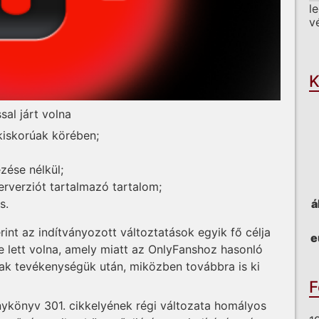
l
v
O
K
sal járt volna
 kiskorúak körében;
zése nélkül;
erverziót tartalmazó tartalom;
á
s.
rint az indítványozott változtatások egyik fő célja
e
e lett volna, amely miatt az OnlyFanshoz hasonló
ak tevékenységük után, miközben továbbra is ki
F
ykönyv 301. cikkelyének régi változata homályos