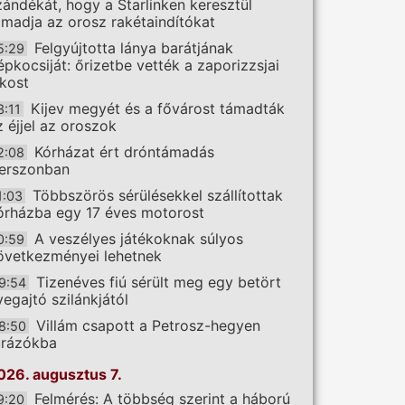
zándékát, hogy a Starlinken keresztül
ámadja az orosz rakétaindítókat
Felgyújtotta lánya barátjának
5:29
épkocsiját: őrizetbe vették a zaporizzsjai
akost
Kijev megyét és a fővárost támadták
3:11
z éjjel az oroszok
Kórházat ért dróntámadás
2:08
erszonban
Többszörös sérülésekkel szállítottak
1:03
órházba egy 17 éves motorost
A veszélyes játékoknak súlyos
0:59
övetkezményei lehetnek
Tizenéves fiú sérült meg egy betört
9:54
vegajtó szilánkjától
Villám csapott a Petrosz-hegyen
8:50
úrázókba
026. augusztus 7.
Felmérés: A többség szerint a háború
9:20