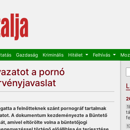
tatás
Gazdaság
Kriminális
Hitélet
Felhívás
Moz
azatot a pornó
K
K
örvényjavaslat
L
2
1
atta a felnőtteknek szánt pornográf tartalmak
t
aslatot. A dokumentum kezdeményezte a Büntető
f
, amivel eltörölte volna a büntetőjogi
1
megegyezéssel történő előállítása és terjesztése