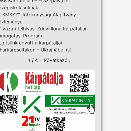
956 Kárpátalján – Esszépályázat
özépiskolásoknak
 „KMKSZ” Jótékonysági Alapítvány
özleménye
ályázati felhívás: Zrínyi Ilona Kárpátaljai
ámogatási Program
egítsünk együtt a kárpátaljai
iharkárosultakon – Ukrajnából is!
1 / 4
következő ›