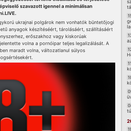
s
pviselő szavazott igennel a minimálisan
t
ni.LIVE.
1
g
ykorú ukrajnai polgárok nem vonhatók büntetőjogi
l
tű anyagok készítéséért, tárolásáért, szállításáért
1
ényszerhez, erőszakhoz vagy kiskorúak
a
lentette volna a pornóipar teljes legalizálását. A
1
ben maradt volna, változatlanul súlyos
H
jogsértésekért.
1
k
1
k
0
ü
0
t
2
1