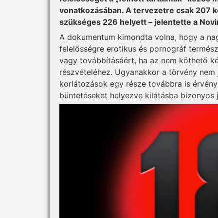
vonatkozásában. A tervezetre csak 207 ké
szükséges 226 helyett – jelentette a Novi
A dokumentum kimondta volna, hogy a nag
felelősségre erotikus és pornográf természe
vagy továbbításáért, ha az nem köthető k
részvételéhez. Ugyanakkor a törvény nem je
korlátozások egy része továbbra is érvény
büntetéseket helyezve kilátásba bizonyos 