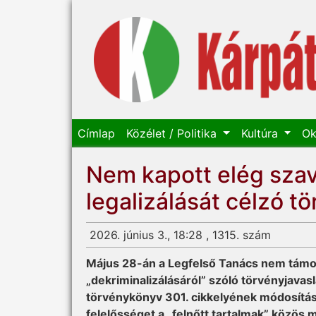
Címlap
Közélet / Politika
Kultúra
Ok
Nem kapott elég szav
legalizálását célzó t
2026. június 3., 18:28 , 1315. szám
Május 28-án a Legfelső Tanács nem támog
„dekriminalizálásáról” szóló törvényjav
törvénykönyv 301. cikkelyének módosítását
felelősséget a „felnőtt tartalmak” közös 