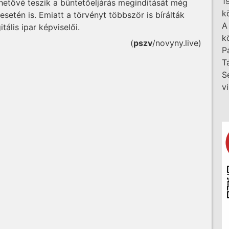
1
etővé teszik a büntetőeljárás megindítását még
k
esetén is. Emiatt a törvényt többször is bírálták
A
tális ipar képviselői.
k
(
pszv
/novyny.live)
P
T
S
v