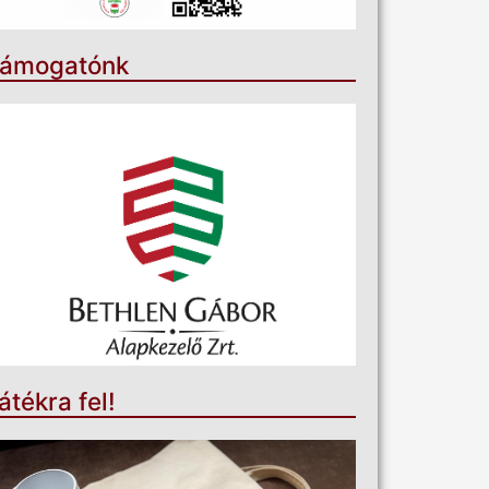
ámogatónk
átékra fel!