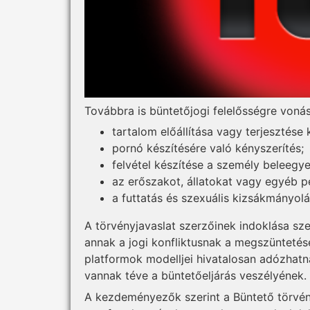
Továbbra is büntetőjogi felelősségre vonás
tartalom előállítása vagy terjesztése
pornó készítésére való kényszerítés;
felvétel készítése a személy beleegye
az erőszakot, állatokat vagy egyéb p
a futtatás és szexuális kizsákmányolá
A törvényjavaslat szerzőinek indoklása sze
annak a jogi konfliktusnak a megszüntetés
platformok modelljei hivatalosan adózhatn
vannak téve a büntetőeljárás veszélyének.
A kezdeményezők szerint a Büntető törvén