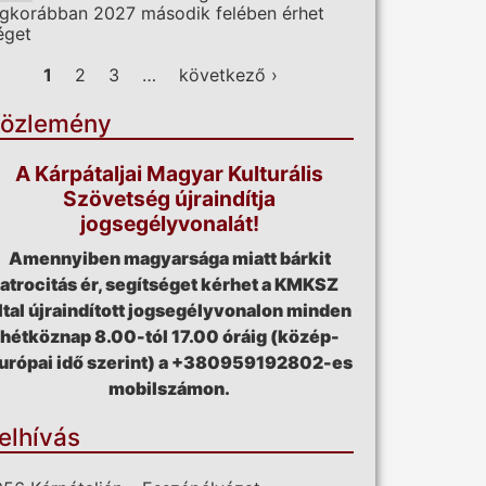
egkorábban 2027 második felében érhet
éget
ldalak
1
2
3
…
következő ›
özlemény
A Kárpátaljai Magyar Kulturális
Szövetség újraindítja
jogsegélyvonalát!
Amennyiben magyarsága miatt bárkit
atrocitás ér, segítséget kérhet a KMKSZ
ltal újraindított jogsegélyvonalon minden
hétköznap 8.00-tól 17.00 óráig (közép-
urópai idő szerint) a +380959192802-es
mobilszámon.
elhívás