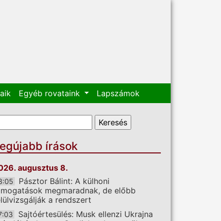
aik
Egyéb rovataink
Lapszámok
eresés űrlap
eresés
egújabb írások
026. augusztus 8.
Pásztor Bálint: A külhoni
8:05
ámogatások megmaradnak, de előbb
elülvizsgálják a rendszert
Sajtóértesülés: Musk ellenzi Ukrajna
7:03