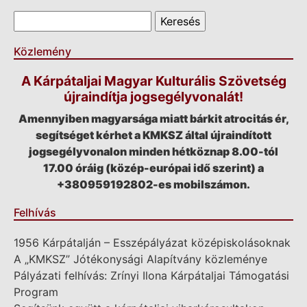
Keresés űrlap
Keresés
Közlemény
A Kárpátaljai Magyar Kulturális Szövetség
újraindítja jogsegélyvonalát!
Amennyiben magyarsága miatt bárkit atrocitás ér,
segítséget kérhet a KMKSZ által újraindított
jogsegélyvonalon minden hétköznap 8.00-tól
17.00 óráig (közép-európai idő szerint) a
+380959192802-es mobilszámon.
Felhívás
1956 Kárpátalján – Esszépályázat középiskolásoknak
A „KMKSZ” Jótékonysági Alapítvány közleménye
Pályázati felhívás: Zrínyi Ilona Kárpátaljai Támogatási
Program