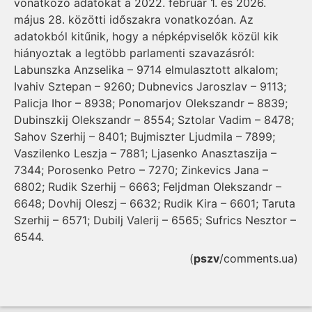
vonatkozó adatokat a 2022. február 1. és 2026.
május 28. közötti időszakra vonatkozóan. Az
adatokból kitűnik, hogy a népképviselők közül kik
hiányoztak a legtöbb parlamenti szavazásról:
Labunszka Anzselika – 9714 elmulasztott alkalom;
Ivahiv Sztepan – 9260; Dubnevics Jaroszlav – 9113;
Palicja Ihor – 8938; Ponomarjov Olekszandr – 8839;
Dubinszkij Olekszandr – 8554; Sztolar Vadim – 8478;
Sahov Szerhij – 8401; Bujmiszter Ljudmila – 7899;
Vaszilenko Leszja – 7881; Ljasenko Anasztaszija –
7344; Porosenko Petro – 7270; Zinkevics Jana –
6802; Rudik Szerhij – 6663; Feljdman Olekszandr –
6648; Dovhij Oleszj – 6632; Rudik Kira – 6601; Taruta
Szerhij – 6571; Dubilj Valerij – 6565; Sufrics Nesztor –
6544.
(
pszv
/comments.ua)