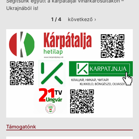
Segítsünk együtt a kárpátaljai viharkárosultakon –
Ukrajnából is!
1 / 4
következő ›
Támogatónk