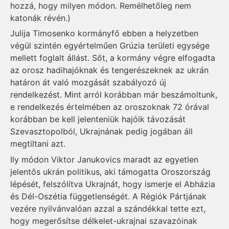
hozzá, hogy milyen módon. Remélhetőleg nem
katonák révén.)
Julija Timosenko kormányfő ebben a helyzetben
végül szintén egyértelműen Grúzia területi egysége
mellett foglalt állást. Sőt, a kormány végre elfogadta
az orosz hadihajóknak és tengerészeknek az ukrán
határon át való mozgását szabályozó új
rendelkezést. Mint arról korábban már beszámoltunk,
e rendelkezés értelmében az oroszoknak 72 órával
korábban be kell jelenteniük hajóik távozását
Szevasztopolból, Ukrajnának pedig jogában áll
megtiltani azt.
Ily módon Viktor Janukovics maradt az egyetlen
jelentős ukrán politikus, aki támogatta Oroszország
lépését, felszólítva Ukrajnát, hogy ismerje el Abházia
és Dél-Oszétia függetlenségét. A Régiók Pártjának
vezére nyilvánvalóan azzal a szándékkal tette ezt,
hogy megerősítse délkelet-ukrajnai szavazóinak