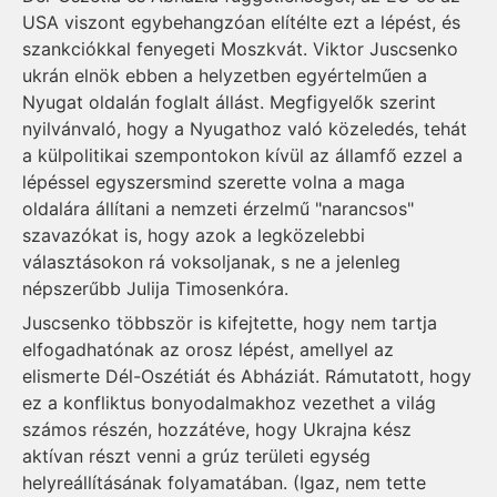
USA viszont egybehangzóan elítélte ezt a lépést, és
szankciókkal fenyegeti Moszkvát. Viktor Juscsenko
ukrán elnök ebben a helyzetben egyértelműen a
Nyugat oldalán foglalt állást. Megfigyelők szerint
nyilvánvaló, hogy a Nyugathoz való közeledés, tehát
a külpolitikai szempontokon kívül az államfő ezzel a
lépéssel egyszersmind szerette volna a maga
oldalára állítani a nemzeti érzelmű "narancsos"
szavazókat is, hogy azok a legközelebbi
választásokon rá voksoljanak, s ne a jelenleg
népszerűbb Julija Timosenkóra.
Juscsenko többször is kifejtette, hogy nem tartja
elfogadhatónak az orosz lépést, amellyel az
elismerte Dél-Oszétiát és Abháziát. Rámutatott, hogy
ez a konfliktus bonyodalmakhoz vezethet a világ
számos részén, hozzátéve, hogy Ukrajna kész
aktívan részt venni a grúz területi egység
helyreállításának folyamatában. (Igaz, nem tette