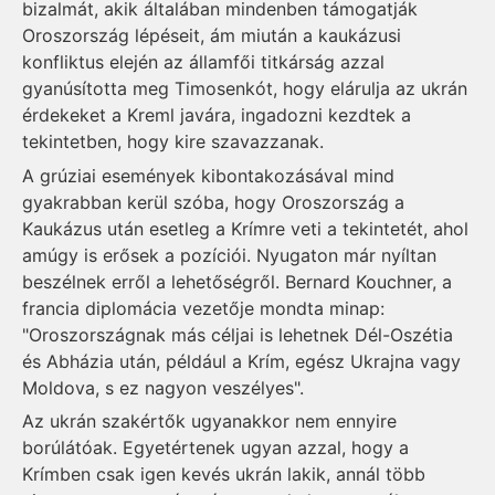
bizalmát, akik általában mindenben támogatják
Oroszország lépéseit, ám miután a kaukázusi
konfliktus elején az államfői titkárság azzal
gyanúsította meg Timosenkót, hogy elárulja az ukrán
érdekeket a Kreml javára, ingadozni kezdtek a
tekintetben, hogy kire szavazzanak.
A grúziai események kibontakozásával mind
gyakrabban kerül szóba, hogy Oroszország a
Kaukázus után esetleg a Krímre veti a tekintetét, ahol
amúgy is erősek a pozíciói. Nyugaton már nyíltan
beszélnek erről a lehetőségről. Bernard Kouchner, a
francia diplomácia vezetője mondta minap:
"Oroszországnak más céljai is lehetnek Dél-Oszétia
és Abházia után, például a Krím, egész Ukrajna vagy
Moldova, s ez nagyon veszélyes".
Az ukrán szakértők ugyanakkor nem ennyire
borúlátóak. Egyetértenek ugyan azzal, hogy a
Krímben csak igen kevés ukrán lakik, annál több