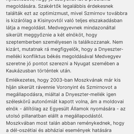
megoldására. Szakértők legalábbis érdekesnek
találták ezt az optimizmust, mivel Szmirnov továbbra
is kizárólag a Kisinyovtól való teljes elszakadásban
látja a megoldást. Medvegyevnek mindazonáltal
sikerült meggyőznie a két elnököt, hogy
szeptemberben személyesen is találkozzanak. Nem
kizárt, mutatnak rá megfigyelők, hogy a Dnyeszter-
melléki konfliktus békés megoldásával Medvegyev
szeretne jó pontot szerezni a Nyugat szemében a
Kaukázusban történtek után.
Emlékezetes, hogy 2003-ban Moszkvának már kis
híján sikerült rávennie Voronyint és Szmirnovot a
megállapodásra, miáltal a Dnyeszter-mellék igen
széleskörű autonómiát kapott volna, ám a moldovai
elnök - állítólag az Egyesült Államok nyomására - az
utolsó pillanatban elállt a megállapodástól.
Moszkvában most talán abban reménykednek, hogy
a dél-oszétiai és abháziai események hatására