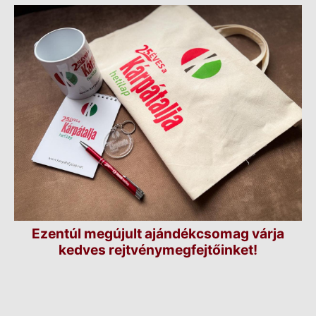
Ezentúl megújult ajándékcsomag várja
kedves rejtvénymegfejtőinket!