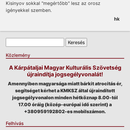
Kisinyov sokkal "megértőbb" lesz az orosz
igényekkel szemben.
hk
Keresés űrlap
Keresés
Közlemény
A Kárpátaljai Magyar Kulturális Szövetség
újraindítja jogsegélyvonalát!
Amennyiben magyarsága miatt bárkit atrocitás ér,
segítséget kérhet a KMKSZ által újraindított
jogsegélyvonalon minden hétköznap 8.00-tól
17.00 óráig (közép-európai idő szerint) a
+380959192802-es mobilszámon.
Felhívás