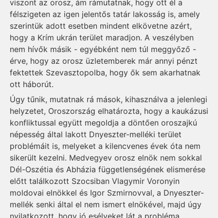
viszont az orosz, ám rámutatnak, hogy ott él a
félszigeten az igen jelentős tatár lakosság is, amely
szerintük adott esetben mindent elkövetne azért,
hogy a Krím ukrán terület maradjon. A veszélyben
nem hívők másik - egyébként nem túl meggyőző -
érve, hogy az orosz üzletemberek már annyi pénzt
fektettek Szevasztopolba, hogy ők sem akarhatnak
ott háborút.
Úgy tűnik, mutatnak rá mások, kihasználva a jelenlegi
helyzetet, Oroszország elhatározta, hogy a kaukázusi
konfliktussal együtt megoldja a döntően oroszajkú
népesség által lakott Dnyeszter-melléki terület
problémáit is, melyeket a kilencvenes évek óta nem
sikerült kezelni. Medvegyev orosz elnök nem sokkal
Dél-Oszétia és Abházia függetlenségének elismerése
előtt találkozott Szocsiban Vlagymir Voronyin
moldovai elnökkel és Igor Szmirnovval, a Dnyeszter-
mellék senki által el nem ismert elnökével, majd úgy
nyilatkozott, hogy jó esélyeket lát a probléma