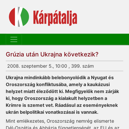
Grúzia után Ukrajna következik?
2008. szeptember 5., 10:00 , 399. szám
Ukrajna mindinkább belebonyolódik a Nyugat és
Oroszország konfliktusába, amely a kaukázusi
helyzet miatt éleződött ki. Megfigyelők nem zárják
ki, hogy Oroszország a kialakult helyzetben a
Krímre is szemet vet. Ráadásul az eseményeknek
ukrán belpolitikai vonatkozásai is vannak.
Mint emlékezetes, Oroszország nemrég elismerte
Dél-Oszétia és Abházia függetlenségét, az EU és az