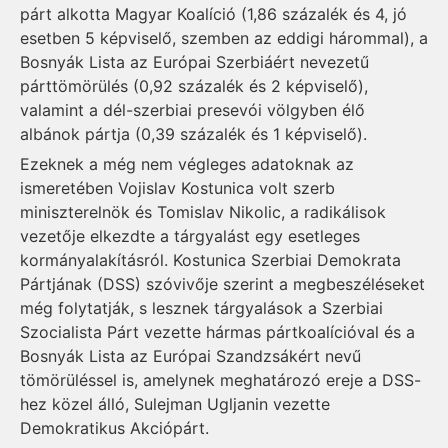
párt alkotta Magyar Koalíció (1,86 százalék és 4, jó
esetben 5 képviselő, szemben az eddigi hárommal), a
Bosnyák Lista az Európai Szerbiáért nevezetű
párttömörülés (0,92 százalék és 2 képviselő),
valamint a dél-szerbiai presevói völgyben élő
albánok pártja (0,39 százalék és 1 képviselő).
Ezeknek a még nem végleges adatoknak az
ismeretében Vojislav Kostunica volt szerb
miniszterelnök és Tomislav Nikolic, a radikálisok
vezetője elkezdte a tárgyalást egy esetleges
kormányalakításról. Kostunica Szerbiai Demokrata
Pártjának (DSS) szóvivője szerint a megbeszéléseket
még folytatják, s lesznek tárgyalások a Szerbiai
Szocialista Párt vezette hármas pártkoalícióval és a
Bosnyák Lista az Európai Szandzsákért nevű
tömörüléssel is, amelynek meghatározó ereje a DSS-
hez közel álló, Sulejman Ugljanin vezette
Demokratikus Akciópárt.