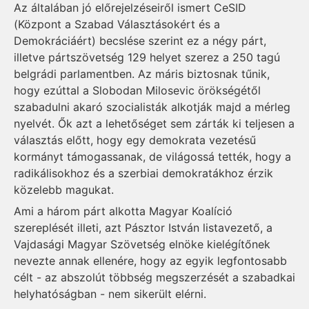
Az általában jó előrejelzéseiről ismert CeSID
(Központ a Szabad Választásokért és a
Demokráciáért) becslése szerint ez a négy párt,
illetve pártszövetség 129 helyet szerez a 250 tagú
belgrádi parlamentben. Az máris biztosnak tűnik,
hogy ezúttal a Slobodan Milosevic örökségétől
szabadulni akaró szocialisták alkotják majd a mérleg
nyelvét. Ők azt a lehetőséget sem zárták ki teljesen a
választás előtt, hogy egy demokrata vezetésű
kormányt támogassanak, de világossá tették, hogy a
radikálisokhoz és a szerbiai demokratákhoz érzik
közelebb magukat.
Ami a három párt alkotta Magyar Koalíció
szereplését illeti, azt Pásztor István listavezető, a
Vajdasági Magyar Szövetség elnöke kielégítőnek
nevezte annak ellenére, hogy az egyik legfontosabb
célt - az abszolút többség megszerzését a szabadkai
helyhatóságban - nem sikerült elérni.