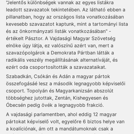
"Jelentős különbségek vannak az egyes listákra
leadott szavazatok tekintetében. Az látható ebben a
pillanatban, hogy az országos lista vonatkozásában
kevesebb szavazatot kaptunk, mint a tartományi lista
és az önkormányzati listák vonatkozásában" -
értékelt Pásztor. A Vajdasági Magyar Szövetség
elnöke úgy látja, ez valószínű azért van, mert a
szavazópolgárok a Demokrata Pártban látták a
radikális veszély megállításának alternatíváját, és
ezért oda csoportosították a szavazataikat.
Szabadkán, Csókán és Adán a magyar pártok
összefogásáé lesz a második legnagyobb képviselői
csoport. Topolyán és Magyarkanizsán abszolút
többséghez jutottak, Zentán, Kishegyesen és
Óbecsén pedig övék a legnagyobb frakció.
A vajdasági parlamentben, ahol eddig 12 magyar
pártokat képviselő volt, egyelőre 6 biztos helye van
a koalíciónak, ám ott a mandátumoknak csak a