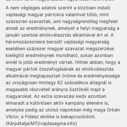
A nem végleges adatok szerint a közösen induló
vajdasági magyar pártokra valamivel több, mint
százezren szavaztak, ami nagyságrendileg megfelel
annak az eredménynek, amelyet a helyi magyarság a
januári szerbiai elnökválasztás alkalmával ért el. A
háromszázezresre becsült vajdasági magyarság
esetében százezer magyar szavazat megszerzése
kielégítő eredménynek mondható, sokan azonban
ennél is jobb eredményt vártak. Hittek abban, hogy a
magyar pártok összefogásának az elnökválasztás
alkalmával megtapasztalt öröme és eredményessége
az országosan mintegy 62 százalékos átlagnál is
magasabb részvételi arányra ösztökéli majd a
magyarokat. Az extra szavazási kedv azonban
elmaradt a különösen aktív kampány ellenére is,
amelybe pedig az utolsó napokban még maga Orbán
Viktor, a Fidesz elnöke is bekapcsolódott.
(Kárpátalja/MTI/vajdasagma.info)