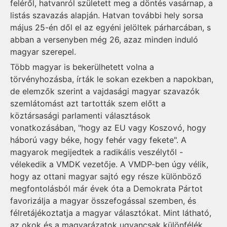
feléről, hatvanról született meg a döntés vasárnap, a
listás szavazás alapján. Hatvan további hely sorsa
május 25-én dől el az egyéni jelöltek párharcában, s
abban a versenyben még 26, azaz minden induló
magyar szerepel.
Több magyar is bekerülhetett volna a
törvényhozásba, írták le sokan ezekben a napokban,
de elemzők szerint a vajdasági magyar szavazók
szemlátomást azt tartották szem előtt a
köztársasági parlamenti választások
vonatkozásában, "hogy az EU vagy Koszovó, hogy
háború vagy béke, hogy fehér vagy fekete". A
magyarok megijedtek a radikális veszélytől -
vélekedik a VMDK vezetője. A VMDP-ben úgy vélik,
hogy az ottani magyar sajtó egy része különböző
megfontolásból már évek óta a Demokrata Pártot
favorizálja a magyar összefogással szemben, és
félretájékoztatja a magyar választókat. Mint látható,
az okok és a magyarázatok ugyancsak különfélék.