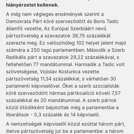
hiányérzetet keltenek.
A még nem végleges eredmények szerint a
Demokrata Párt köré szerveződött és Boris Tadic
államfő vezette, Az Európai Szerbiáért nevű
pártszövetség a szavazatok 38,75 százalékát
szerezte meg. Ez valószínűleg 102 helyet jelent majd
számára a 250 tagú parlamentben. Második a Szerb
Radikális párt a szavazatok 29,22 százalékával, s
feltehetően 77 mandátummal. Harmadik a Tadic volt
szövetségese, Vojislav Kostunica vezette
pártszövetség 11,34 százalékkal, s várhatóan 30
parlamenti képviselővel. Őket a szerb szocialisták
köré szerveződött hármas pártkoalíció követi 7,57
százalékkal és 20 mandátummal. A szerb pártok
közül ötödikként bejutottak még a parlamentbe a
liberálisok - 5,3 százalék és 14 képviselő.
A nemzetiségek képviselői közül ezúttal három párt,
illetve pártszövetség jut be a parlamentbe: a három