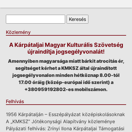
Keresés űrlap
Keresés
Közlemény
A Kárpátaljai Magyar Kulturális Szövetség
újraindítja jogsegélyvonalát!
Amennyiben magyarsága miatt bárkit atrocitás ér,
segítséget kérhet a KMKSZ által újraindított
jogsegélyvonalon minden hétköznap 8.00-tól
17.00 óráig (közép-európai idő szerint) a
+380959192802-es mobilszámon.
Felhívás
1956 Kárpátalján – Esszépályázat középiskolásoknak
A „KMKSZ” Jótékonysági Alapítvány közleménye
Pályázati felhívás: Zrínyi Ilona Kárpátaljai Támogatási