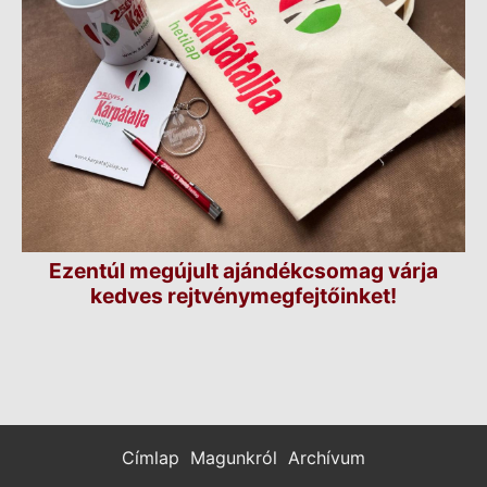
Ezentúl megújult ajándékcsomag várja
kedves rejtvénymegfejtőinket!
Címlap
Magunkról
Archívum