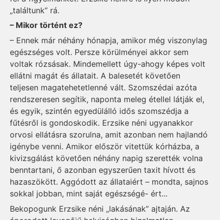
„találtunk” rá.
– Mikor történt ez?
– Ennek már néhány hónapja, amikor még viszonylag
egészséges volt. Persze körülményei akkor sem
voltak rózsásak. Mindemellett úgy-ahogy képes volt
ellátni magát és állatait. A balesetét követően
teljesen magatehetetlenné vált. Szomszédai azóta
rendszeresen segítik, naponta meleg étellel látják el,
és egyik, szintén egyedülálló idős szomszédja a
fűtésről is gondoskodik. Erzsike néni ugyanakkor
orvosi ellátásra szorulna, amit azonban nem hajlandó
igénybe venni. Amikor először vitettük kórházba, a
kivizsgálást követően néhány napig szerették volna
benntartani, ő azonban egyszerűen taxit hívott és
hazaszökött. Aggódott az állataiért – mondta, sajnos
sokkal jobban, mint saját egész­sé­gé­- ért...
Bekopogunk Erzsike néni „lakásának” ajtaján. Az