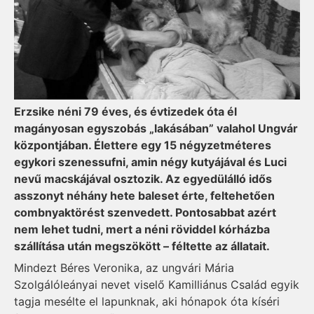
Erzsike néni 79 éves, és évtizedek óta él
magányosan egyszobás „lakásában” valahol Ungvár
központjában. Élettere egy 15 négyzetméteres
egykori szenessufni, amin négy kutyájával és Luci
nevű macskájával osztozik. Az egyedülálló idős
asszonyt néhány hete baleset érte, feltehetően
combnyaktörést szenvedett. Pontosabbat azért
nem lehet tudni, mert a néni röviddel kórházba
szállítása után megszökött – féltette az állatait.
Mindezt Béres Veronika, az ungvári Mária
Szolgálóleányai nevet viselő Kamilliánus Család egyik
tagja mesélte el lapunknak, aki hónapok óta kíséri