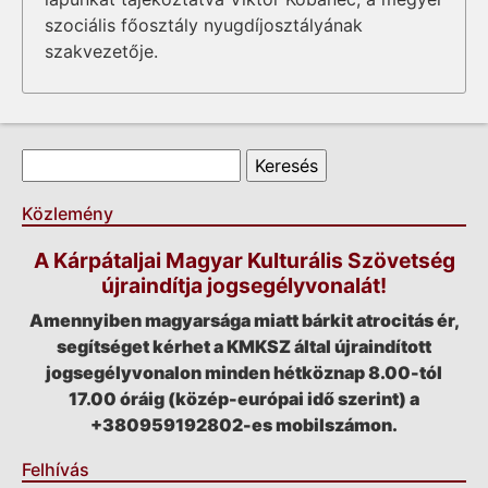
szociális főosztály nyugdíjosztályának
szakvezetője.
Keresés űrlap
Keresés
Közlemény
A Kárpátaljai Magyar Kulturális Szövetség
újraindítja jogsegélyvonalát!
Amennyiben magyarsága miatt bárkit atrocitás ér,
segítséget kérhet a KMKSZ által újraindított
jogsegélyvonalon minden hétköznap 8.00-tól
17.00 óráig (közép-európai idő szerint) a
+380959192802-es mobilszámon.
Felhívás