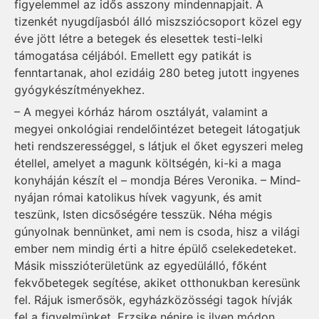
figyelemmel az idős asszony mindennapjait. A
tizenkét nyugdíjasból álló mi­s­­­­­z­­­szió­­csoport közel egy
éve jött létre a betegek és elesettek testi-lelki
támogatása céljából. Emellett egy patikát is
fenntartanak, ahol ezidáig 280 beteg jutott ingyenes
gyógy­készít­mé­nyek­hez.
– A megyei kórház három osztályát, valamint a
megyei onkológiai rendelőintézet betegeit látogatjuk
heti rend­sze­res­séggel, s látjuk el őket egyszeri meleg
étellel, amelyet a magunk költségén, ki-ki a maga
konyháján készít el – mondja Béres Veronika. – Mind­­
nyájan római katolikus hívek vagyunk, és amit
teszünk, Isten dicsőségére tes­szük. Néha mégis
gúnyolnak bennünket, ami nem is csoda, hisz a világi
ember nem mindig érti a hitre épülő cselekedeteket.
Másik misszióterületünk az egyedülálló, főként
fekvőbetegek segítése, akiket otthonukban keresünk
fel. Rájuk ismerősök, egyházközösségi tagok hívják
fel a figyelmünket. Erzsike nénire is ilyen módon