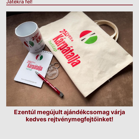
Játékra fel!
Ezentúl megújult ajándékcsomag várja
kedves rejtvénymegfejtőinket!