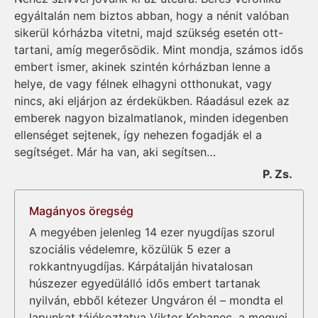
egyáltalán nem biztos abban, hogy a nénit valóban
sikerül kórházba vitetni, majd szükség esetén ott-
tartani, amíg megerősödik. Mint mondja, számos idős
embert ismer, akinek szintén kórházban lenne a
helye, de vagy félnek elhagyni otthonukat, vagy
nincs, aki eljárjon az érdekükben. Ráadásul ezek az
emberek nagyon bizalmatlanok, minden idegenben
ellenséget sejtenek, így nehezen fogadják el a
segítséget. Már ha van, aki segítsen…
P. Zs.
Magányos öregség
A megyében jelenleg 14 ezer nyugdíjas szorul
szociális védelemre, közülük 5 ezer a
rokkantnyugdíjas. Kárpátalján hivatalosan
húszezer egyedülálló idős embert tartanak
nyilván, ebből kétezer Ungváron él – mondta el
lapunkat tájékoztatva Viktor Kobanec, a megyei