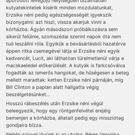
áporodott levegőjű helyiségben bizalmatlan
kutyatekintetek kísérik minden mozdulatunkat,
Erzsike néni pedig egészségességét igyek­­­szik
bizonygatni: azt hiszi, vissza akarjuk vinni a
kórházba. Ágyán másodszori próbálkozásra sem
sikerül felülnie, szomszédai szerint napok óta nem
tud leszállni róla. Egyikük a bevásárlásból hazatérve
éppen ritka csemegével látja el Erzsike néni egyik
kedvencét, Lucit, aki láthatóan türelmetlenül várja a
macskaeledel előkerülését. A kutyák is farkcsóválva
fogadták az ismerős hangokat, de hűségesen a beteg
mellett maradtak: ketten Erzsike néni párnáján, míg
Bill Clinton a paplan alatt hallgatta végig
beszélgetésünket…
Hosszú rábeszélés után Erzsike néni végül
beleegyezik, hogy egy röntgenfelvétel erejéig
bemenjen a kórházba, állatait pedig egy missziótag
gondjaira bízza.
Nehéz szívvel jövünk ki az utcára. Béres Veronika