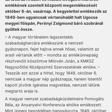
emlékének szentelt központi megemlékezését
október 6-án, vasárnap. A kegyelettel emlékezők az
1849-ben ugyancsak vértanúhalált halt Ugocsa
megyei főispán, Perényi Zsigmond báró szobránál
gyűltek össze.
– A magyar történelem legszentebb
szabadságharcára emlékezünk e nemzeti
gyásznapon, fejet hajtva annak hősei, valamint az
aradi vértanúk előtt – mondta az emlékünnepség
résztvevőit köszöntve Milován Jolán, a KMKSZ
Nagyszőlősi Középszintű Szervezetének elnöke. –
Tesszük ezt azzal a hittel, hogy 1849. október 6.
nemcsak a magyar nép gyásznapja, hanem Istentől
kapott jövőnk ígéretes magvetése, nemzeti létünk
megtartó ereje is.
A magyar nemzet szabadságküzdelmeire Pomogáts
Béla, az Anyanyelvi Konferencia elnöke emlékezett.
Mint ünnepi beszédében hangsúlyozta, 1849. október