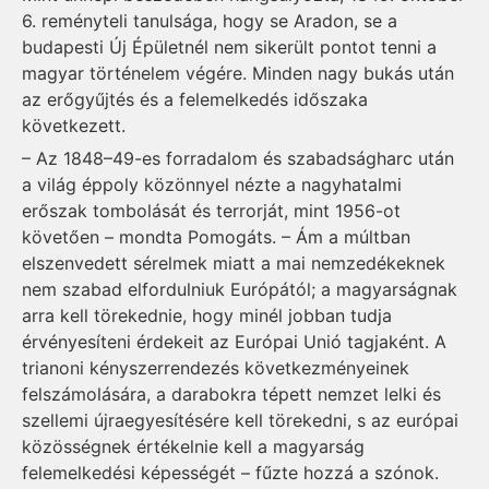
6. reményteli tanulsága, hogy se Aradon, se a
budapesti Új Épületnél nem sikerült pontot tenni a
magyar történelem végére. Minden nagy bukás után
az erőgyűjtés és a felemelkedés időszaka
következett.
– Az 1848–49-es forradalom és szabadságharc után
a világ épp­oly közönnyel nézte a nagyhatalmi
erőszak tombolását és terrorját, mint 1956-ot
követően – mondta Pomogáts. – Ám a múltban
elszenvedett sérelmek miatt a mai nemzedékeknek
nem szabad elfordulniuk Európától; a magyarságnak
arra kell törekednie, hogy minél jobban tudja
érvényesíteni érdekeit az Európai Unió tagjaként. A
trianoni kényszerrendezés következményeinek
felszámolására, a darabokra tépett nemzet lelki és
szellemi újraegyesítésére kell törekedni, s az európai
közösségnek értékelnie kell a magyarság
felemelkedési képességét – fűzte hozzá a szónok.