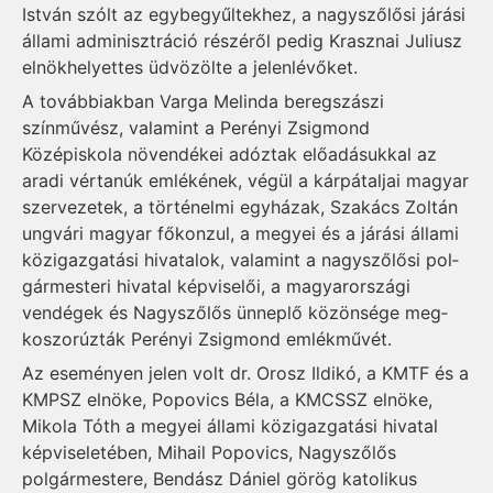
István szólt az egybegyűltekhez, a nagy­sző­lősi járási
állami ad­mi­niszt­ráció részéről pedig Krasz­nai Juliusz
elnökhelyettes üd­vö­zölte a jelenlévőket.
A továbbiakban Varga Me­lin­da beregszászi
színművész, valamint a Perényi Zsigmond
Középiskola növendékei adóztak előadásukkal az
aradi vértanúk emlékének, végül a kárpátaljai magyar
szervezetek, a történelmi egyházak, Sza­kács Zoltán
ungvári magyar főkonzul, a megyei és a járási állami
közigazgatási hivatalok, va­lamint a nagyszőlősi pol­
gármesteri hivatal kép­­viselői, a magyar­or­szági
vendégek és Nagy­szőlős ünneplő közön­sé­ge meg­
koszorúzták Pe­ré­nyi Zsig­­­­mond emlékművét.
Az eseményen jelen volt dr. Orosz Il­­di­kó, a KMTF és a
KMPSZ elnöke, Po­po­vics Béla, a KMCSSZ elnöke,
Miko­la Tóth a megyei állami közigazgatási hivatal
kép­viseletében, Mihail Po­povics, Nagy­­szőlős
polgármestere, Ben­­dász Dániel görög katolikus