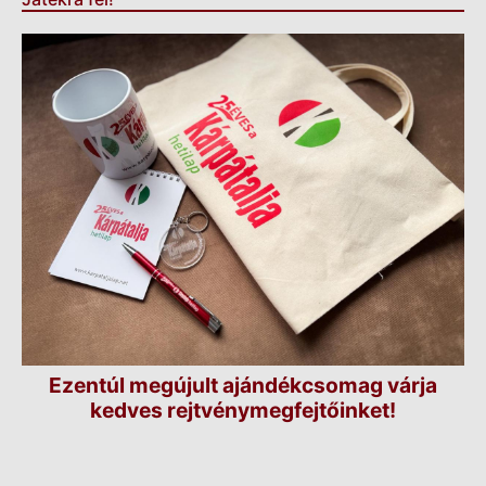
Ezentúl megújult ajándékcsomag várja
kedves rejtvénymegfejtőinket!