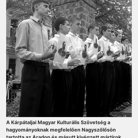
A Kárpátaljai Magyar Kulturális Szövetség a
hagyományoknak megfelelően Nagyszőlősön
tartotta az Aradon és másutt kivégzett mártírok