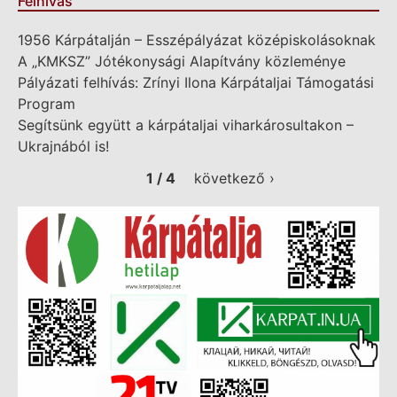
Felhívás
1956 Kárpátalján – Esszépályázat középiskolásoknak
A „KMKSZ” Jótékonysági Alapítvány közleménye
Pályázati felhívás: Zrínyi Ilona Kárpátaljai Támogatási
Program
Segítsünk együtt a kárpátaljai viharkárosultakon –
Ukrajnából is!
1 / 4
következő ›