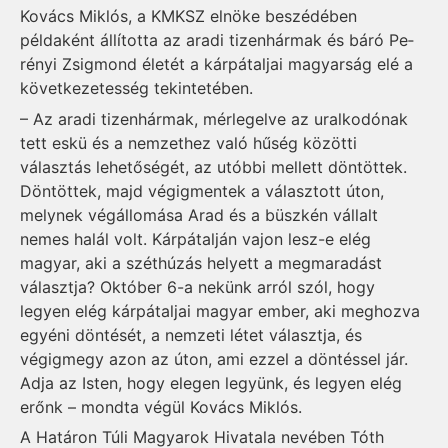
Kovács Miklós, a KMKSZ elnöke beszédében
példaként állította az aradi tizenhármak és báró Pe­
ré­nyi Zsigmond életét a kárpátaljai magyarság elé a
következetesség tekintetében.
– Az aradi tizenhármak, mérlegelve az uralkodónak
tett eskü és a nemzethez való hűség közötti
választás lehetőségét, az utóbbi mellett döntöttek.
Döntöttek, majd végigmentek a választott úton,
melynek végállomása Arad és a büszkén vállalt
nemes halál volt. Kárpátalján vajon lesz-e elég
magyar, aki a széthúzás helyett a megmaradást
választja? Október 6-a nekünk arról szól, hogy
legyen elég kárpátaljai magyar ember, aki meghozva
egyé­ni döntését, a nemzeti létet választja, és
végigmegy azon az úton, ami ezzel a döntéssel jár.
Adja az Isten, hogy elegen legyünk, és legyen elég
erőnk – mondta végül Kovács Miklós.
A Határon Túli Magyarok Hivatala nevében Tóth