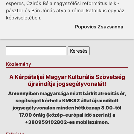
esperes, Czirók Béla nagyszőlősi református lel­ki­
pásztor és Bán Jónás atya a római katolikus egyház
képviseletében.
Popovics Zsuzsanna
Keresés űrlap
Keresés
Közlemény
A Kárpátaljai Magyar Kulturális Szövetség
újraindítja jogsegélyvonalát!
Amennyiben magyarsága miatt bárkit atrocitás ér,
segítséget kérhet a KMKSZ által újraindított
jogsegélyvonalon minden hétköznap 8.00-tól
17.00 óráig (közép-európai idő szerint) a
+380959192802-es mobilszámon.