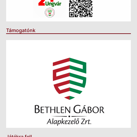
Támogatónk
Játékra fel!