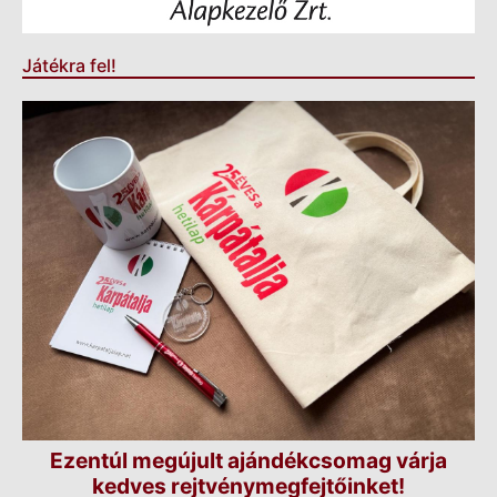
Játékra fel!
Ezentúl megújult ajándékcsomag várja
kedves rejtvénymegfejtőinket!