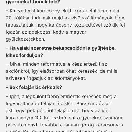
gyermekotthonok felé?
– Közvetlenül karácsony előtt, körülbelül december
20. tájékán indulnak majd az első szállítmányok. Úgy
tapasztaltuk, hogy karácsony közeledtével szökik fel
igazán az adakozási kedv a magyar
gyülekezetekben.
– Ha valaki szeretne bekapcsolódni a gyűjtésbe,
kihez forduljon?
– Mivel minden református lelkész értesült az
akciónkról, így elsősorban őket keressék, de mi is
szívesen fogadjuk az adományokat.
– Sok felajánlás érkezik?
– Igen, a legkülönfélébb emberek keresnek meg a
legváratlanabb felajánlásokkal. Bocskor József
aklihegyi pék például felajánlotta, hogy az idei
karácsonyra 100 kg lisztből süt a gyerekek számára
péksüteményt, továbbá a januári görög karácsonyra
a császlóci és a tiszakeresztúri otthon számára