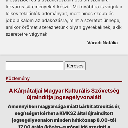
lekváros süteményeket készít. Mi továbbra is várjuk a
lelkes felajánlók adományait, mert nincs szebb és
jobb alkalom az adakozásra, mint a szeretet ünnepe,
amikor örömet szerezhetünk olyan gyerekeknek, akik
szeretetre vágynak.
Váradi Natália
Keresés űrlap
Keresés
Közlemény
A Kárpátaljai Magyar Kulturális Szövetség
újraindítja jogsegélyvonalát!
Amennyiben magyarsága miatt bárkit atrocitás ér,
segítséget kérhet a KMKSZ által újraindított
jogsegélyvonalon minden hétköznap 8.00-tól
17.00 óráig (közép-európai idő szerint) a