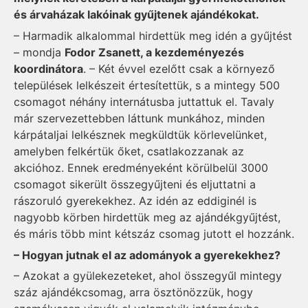
és árvaházak lakóinak gyűjtenek ajándékokat.
– Harmadik alkalommal hirdettük meg idén a gyűjtést
– mondja
Fodor Zsanett, a kezdeményezés
koordinátora
. – Két évvel ezelőtt csak a környező
települések lelkészeit értesítettük, s a mintegy 500
csomagot néhány internátusba juttattuk el. Tavaly
már szervezettebben láttunk munkához, minden
kárpátaljai lelkésznek megküldtük körlevelünket,
amelyben felkértük őket, csatlakozzanak az
akcióhoz. Ennek eredményeként körülbelül 3000
csomagot sikerült összegyűjteni és eljuttatni a
rászoruló gyerekekhez. Az idén az eddiginél is
nagyobb körben hirdettük meg az ajándékgyűjtést,
és máris több mint kétszáz csomag jutott el hozzánk.
– Hogyan jutnak el az adományok a gyerekekhez?
– Azokat a gyülekezeteket, ahol összegyűl mintegy
száz ajándékcsomag, arra ösztönözzük, hogy