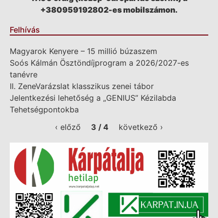
+380959192802-es mobilszámon.
Felhívás
Magyarok Kenyere – 15 millió búzaszem
Soós Kálmán Ösztöndíjprogram a 2026/2027-es
tanévre
II. ZeneVarázslat klasszikus zenei tábor
Jelentkezési lehetőség a „GENIUS” Kézilabda
Tehetségpontokba
‹ előző
3 / 4
következő ›