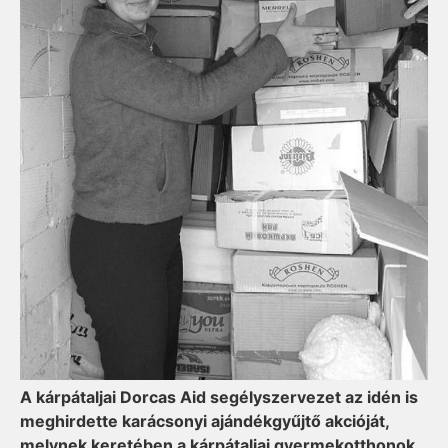
A kárpátaljai Dorcas Aid segélyszervezet az idén is
meghirdette karácsonyi ajándékgyűjtő akcióját,
melynek keretében a kárpátaljai gyermekotthonok