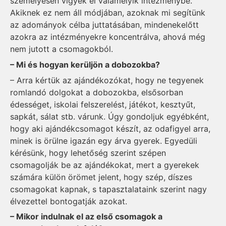
személyesen vigyék el valamelyik intézménybe.
Akiknek ez nem áll módjában, azoknak mi segítünk
az adományok célba juttatásában, mindenekelőtt
azokra az intézményekre koncentrálva, ahová még
nem jutott a csomagokból.
– Mi és hogyan kerüljön a dobozokba?
– Arra kértük az ajándékozókat, hogy ne tegyenek
romlandó dolgokat a dobozokba, elsősorban
édességet, iskolai felszerelést, játékot, kesztyűt,
sapkát, sálat stb. várunk. Úgy gondoljuk egyébként,
hogy aki ajándékcsomagot készít, az odafigyel arra,
minek is örülne igazán egy árva gyerek. Egyedüli
kérésünk, hogy lehetőség szerint szépen
csomagolják be az ajándékokat, mert a gyerekek
számára külön örömet jelent, hogy szép, díszes
csomagokat kapnak, s tapasztalataink szerint nagy
élvezettel bontogatják azokat.
– Mikor indulnak el az első csomagok a