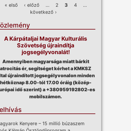
ldalak
« első
‹ előző
…
2
3
4
…
következő ›
özlemény
A Kárpátaljai Magyar Kulturális
Szövetség újraindítja
jogsegélyvonalát!
Amennyiben magyarsága miatt bárkit
atrocitás ér, segítséget kérhet a KMKSZ
ltal újraindított jogsegélyvonalon minden
hétköznap 8.00-tól 17.00 óráig (közép-
urópai idő szerint) a +380959192802-es
mobilszámon.
elhívás
agyarok Kenyere – 15 millió búzaszem
oós Kálmán Ösztöndíjprogram a