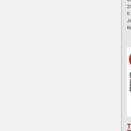
2
I
J
K
T