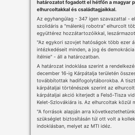
határozatot fogadott el hétfőn a magyar p
elhurcoltakkal és családtagjaikkal.
Az egyhangúlag - 347 igen szavazattal - e
szolidáris a "málenkij robotra" elhurcolt t
együttérez hozzátartozóikkal, leszármazot
"Az egykori szovjet hatóságok több ezer á
intézkedéseit minden, a jog és demokrácia t
ítélnie" - áll a határozatban.
A határozat indoklása szerint a rendelkezé
december 16-ig Kárpátalja területén össze
továbbítottak hadifogolytáborokba. A tiszt
kárpátaljai történészek szerint az elhurcolt
kárpátaljai akció kiterjedt a Felső-Tisza 
Kelet-Szlovákiára is. Az elhurcoltak közül
"A források alapján arra következtethetün
szükséglet biztosításán túl ott volt a koll
indoklásban, melyet az MTI idéz.