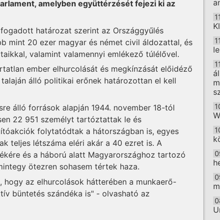
a
arlament, amelyben együttérzését fejezi ki az
1
K
lfogadott határozat szerint az Országgyűlés
1
öbb mint 20 ezer magyar és német civil áldozattal, és
l
taikkal, valamint valamennyi emlékező túlélővel.
1
rtatlan ember elhurcolását és megkínzását előidéző
á
alaján álló politikai erőnek határozottan el kell
m
s
1
sre álló források alapján 1944. november 18-tól
W
sen 22 951 személyt tartóztattak le és
1
ítóakciók folytatódtak a hátországban is, egyes
k
ak teljes létszáma eléri akár a 40 ezret is. A
0
vidékére és a háború alatt Magyarországhoz tartozó
h
 mintegy ötezren sohasem tértek haza.
0
k, hogy az elhurcolások hátterében a munkaerő-
m
ektív büntetés szándéka is" - olvasható az
0
U