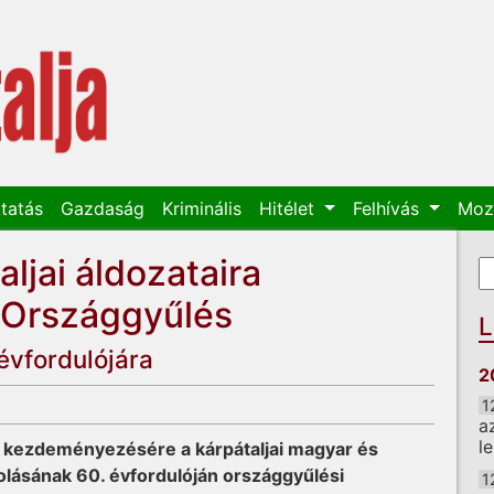
tatás
Gazdaság
Kriminális
Hitélet
Felhívás
Moz
ljai áldozataira
K
K
 Országgyűlés
L
 évfordulójára
2
1
a
l
ég kezdeményezésére a kárpátaljai magyar és
rcolásának 60. évfordulóján országgyűlési
1