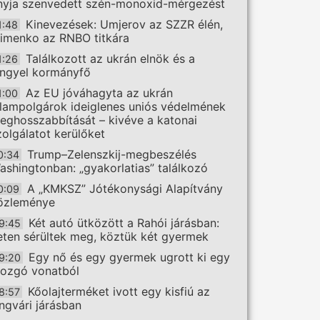
nyja szenvedett szén-monoxid-mérgezést
Kinevezések: Umjerov az SZZR élén,
1:48
limenko az RNBO titkára
Találkozott az ukrán elnök és a
1:26
engyel kormányfő
Az EU jóváhagyta az ukrán
1:00
llampolgárok ideiglenes uniós védelmének
eghosszabbítását – kivéve a katonai
zolgálatot kerülőket
Trump–Zelenszkij-megbeszélés
0:34
ashingtonban: „gyakorlatias” találkozó
A „KMKSZ” Jótékonysági Alapítvány
0:09
özleménye
Két autó ütközött a Rahói járásban:
9:45
eten sérültek meg, köztük két gyermek
Egy nő és egy gyermek ugrott ki egy
9:20
ozgó vonatból
Kőolajterméket ivott egy kisfiú az
8:57
ngvári járásban