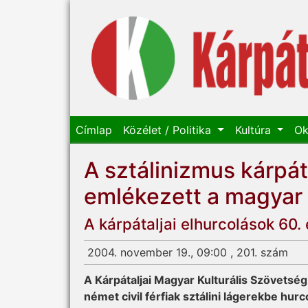
Címlap
Közélet / Politika
Kultúra
Ok
A sztálinizmus kárpáta
emlékezett a magyar
A kárpátaljai elhurcolások 60.
2004. november 19., 09:00 , 201. szám
A Kárpátaljai Magyar Kulturális Szövets
német civil férfiak sztálini lágerekbe hu