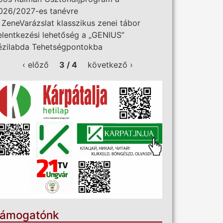
026/2027-es tanévre
I. ZeneVarázslat klasszikus zenei tábor
elentkezési lehetőség a „GENIUS”
ézilabda Tehetségpontokba
‹ előző
3 / 4
következő ›
ámogatónk