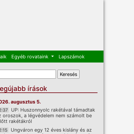
aik
Egyéb rovataink
Lapszámok
eresés űrlap
eresés
egújabb írások
026. augusztus 5.
UP: Huszonnyolc rakétával támadtak
2:37
z oroszok, a légvédelem nem számolt be
előtt rakétákról
Ungváron egy 12 éves kislány és az
2:15