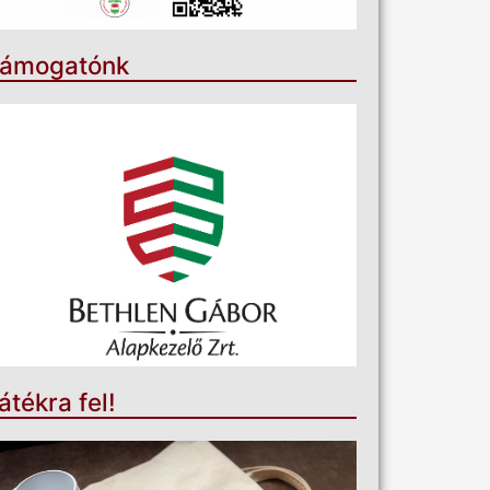
ámogatónk
átékra fel!