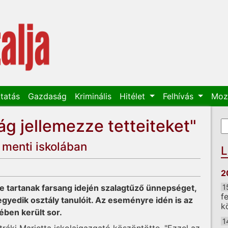
tatás
Gazdaság
Kriminális
Hitélet
Felhívás
Moz
g jellemezze tetteiteket"
K
K
 menti iskolában
L
2
e tartanak farsang idején szalagtűző ünnepséget,
1
f
egyedik osztály tanulóit. Az eseményre idén is az
k
ében került sor.
1
ráki Marietta iskolaigazgató köszöntötte. "Ezzel az