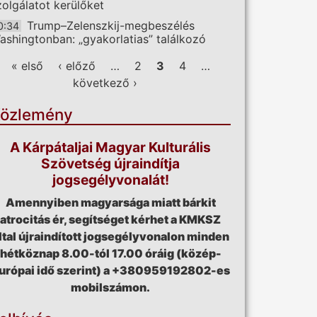
zolgálatot kerülőket
Trump–Zelenszkij-megbeszélés
0:34
ashingtonban: „gyakorlatias” találkozó
ldalak
« első
‹ előző
…
2
3
4
…
következő ›
özlemény
A Kárpátaljai Magyar Kulturális
Szövetség újraindítja
jogsegélyvonalát!
Amennyiben magyarsága miatt bárkit
atrocitás ér, segítséget kérhet a KMKSZ
ltal újraindított jogsegélyvonalon minden
hétköznap 8.00-tól 17.00 óráig (közép-
urópai idő szerint) a +380959192802-es
mobilszámon.