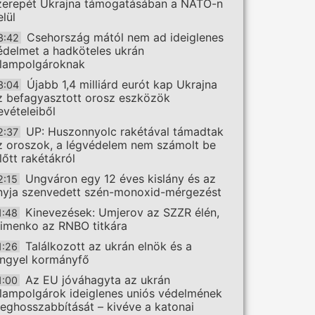
zerepét Ukrajna támogatásában a NATO-n
elül
Csehország mától nem ad ideiglenes
3:42
édelmet a hadköteles ukrán
llampolgároknak
Újabb 1,4 milliárd eurót kap Ukrajna
3:04
z befagyasztott orosz eszközök
evételeiből
UP: Huszonnyolc rakétával támadtak
2:37
z oroszok, a légvédelem nem számolt be
előtt rakétákról
Ungváron egy 12 éves kislány és az
2:15
nyja szenvedett szén-monoxid-mérgezést
Kinevezések: Umjerov az SZZR élén,
1:48
limenko az RNBO titkára
Találkozott az ukrán elnök és a
1:26
engyel kormányfő
Az EU jóváhagyta az ukrán
1:00
llampolgárok ideiglenes uniós védelmének
eghosszabbítását – kivéve a katonai