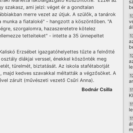
s
 szakasz, ami jelzi: véget ér a gondtalan
b
bbiakban merre vezet az útjuk. A szülők, a tanárok
1
 munka a fiataloké" - hangzott a köszöntőben. "A
v
á
ségre, szorgalomra, hazaszeretetre kötelez
llemezze tetteiteket" - intette a 35 ünnepeltet
1
a
b
Kaliskó Erzsébet igazgatóhelyettes tűzte a felnőtté
1
 osztály diákjai verssel, énekkel köszönték meg
a
etét, türelmét, biztatását. Az iskola stafétabotját
l
ói, majd kedves szavakkal méltatták a végzősöket. A
1
vel zárult (művészeti vezető Csűri Anna).
a
Bodnár Csilla
1
K
1
l
1
á
m