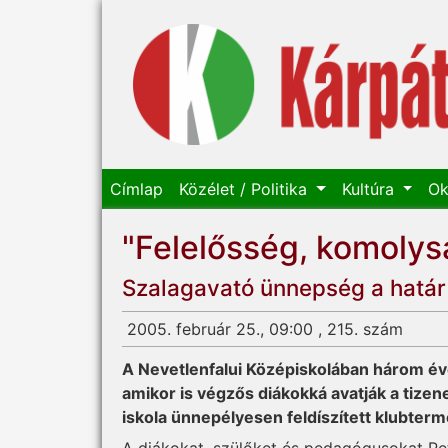
Címlap
Közélet / Politika
Kultúra
Ok
"Felelősség, komolysá
Szalagavató ünnepség a határ
2005. február 25., 09:00 , 215. szám
A Nevetlenfalui Középiskolában három év
amikor is végzős diákokká avatják a tizen
iskola ünnepélyesen feldíszített klubterm
A diákokat, szülőket és pedagógusokat Pet