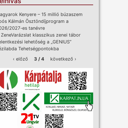
elhívás
agyarok Kenyere – 15 millió búzaszem
oós Kálmán Ösztöndíjprogram a
026/2027-es tanévre
I. ZeneVarázslat klasszikus zenei tábor
elentkezési lehetőség a „GENIUS”
ézilabda Tehetségpontokba
‹ előző
3 / 4
következő ›