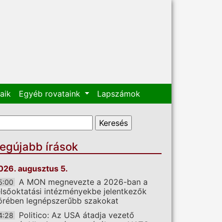
aik
Egyéb rovataink
Lapszámok
eresés űrlap
eresés
egújabb írások
026. augusztus 5.
A MON megnevezte a 2026-ban a
5:00
elsőoktatási intézményekbe jelentkezők
örében legnépszerűbb szakokat
Politico: Az USA átadja vezető
4:28