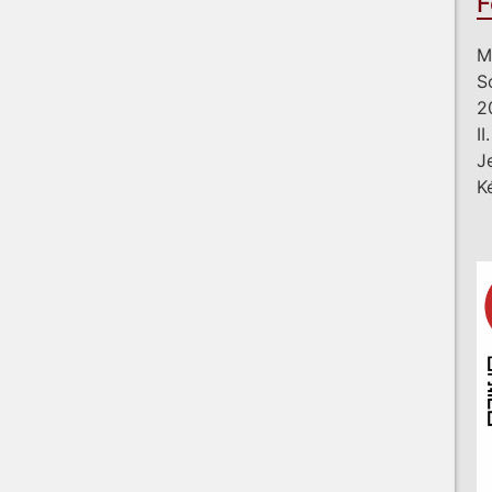
F
M
S
2
I
J
K