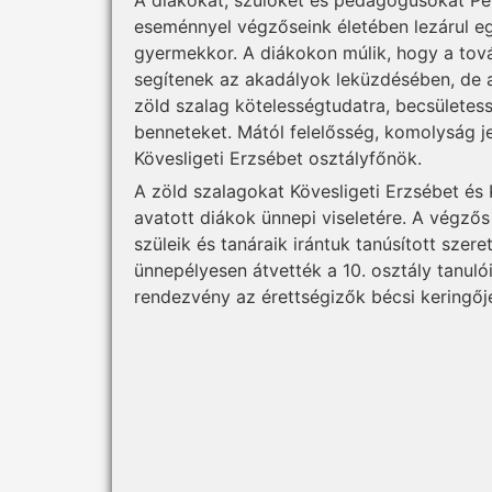
eseménnyel végzőseink életében lezárul egy
gyermekkor. A diákokon múlik, hogy a tová
segítenek az akadályok leküzdésében, de a
zöld szalag kötelességtudatra, becsületes
benneteket. Mától felelősség, komolyság je
Kövesligeti Erzsébet osztályfőnök.
A zöld szalagokat Kövesligeti Erzsébet és 
avatott diákok ünnepi viseletére. A végzős
szüleik és tanáraik irántuk tanúsított szeret
ünnepélyesen átvették a 10. osztály tanul
rendezvény az érettségizők bécsi keringőjé