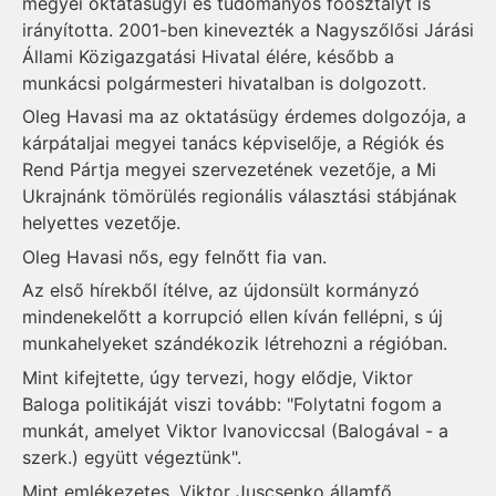
megyei oktatásügyi és tudományos főosztályt is
irányította. 2001-ben kinevezték a Nagyszőlősi Járási
Állami Közigazgatási Hivatal élére, később a
munkácsi polgármesteri hivatalban is dolgozott.
Oleg Havasi ma az oktatásügy érdemes dolgozója, a
kárpátaljai megyei tanács képviselője, a Régiók és
Rend Pártja megyei szervezetének vezetője, a Mi
Ukrajnánk tömörülés regionális választási stábjának
helyettes vezetője.
Oleg Havasi nős, egy felnőtt fia van.
Az első hírekből ítélve, az újdonsült kormányzó
mindenekelőtt a korrupció ellen kíván fellépni, s új
munkahelyeket szándékozik létrehozni a régióban.
Mint kifejtette, úgy tervezi, hogy elődje, Viktor
Baloga politikáját viszi tovább: "Folytatni fogom a
munkát, amelyet Viktor Ivanoviccsal (Balogával - a
szerk.) együtt végeztünk".
Mint emlékezetes, Viktor Juscsenko államfő