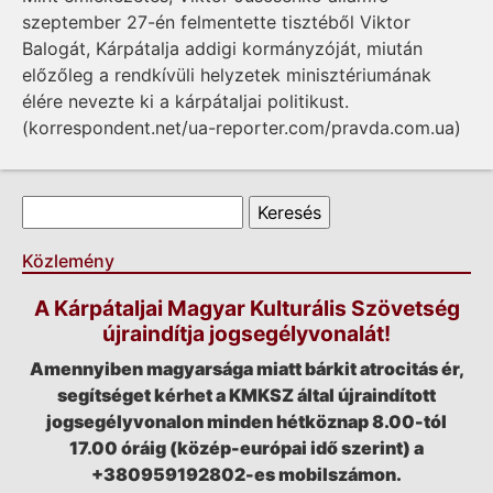
szeptember 27-én felmentette tisztéből Viktor
Balogát, Kárpátalja addigi kormányzóját, miután
előzőleg a rendkívüli helyzetek minisztériumának
élére nevezte ki a kárpátaljai politikust.
(korrespondent.net/ua-reporter.com/pravda.com.ua)
Keresés űrlap
Keresés
Közlemény
A Kárpátaljai Magyar Kulturális Szövetség
újraindítja jogsegélyvonalát!
Amennyiben magyarsága miatt bárkit atrocitás ér,
segítséget kérhet a KMKSZ által újraindított
jogsegélyvonalon minden hétköznap 8.00-tól
17.00 óráig (közép-európai idő szerint) a
+380959192802-es mobilszámon.