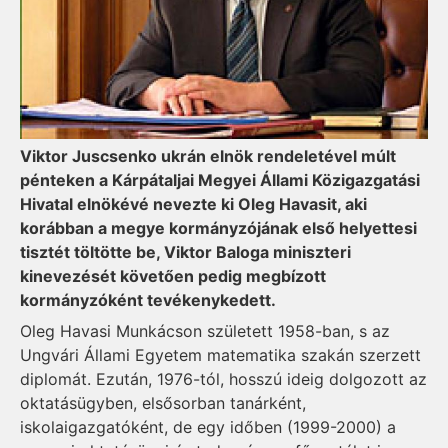
Viktor Juscsenko ukrán elnök rendeletével múlt
pénteken a Kárpátaljai Megyei Állami Közigazgatási
Hivatal elnökévé nevezte ki Oleg Havasit, aki
korábban a megye kormányzójának első helyettesi
tisztét töltötte be, Viktor Baloga miniszteri
kinevezését követően pedig megbízott
kormányzóként tevékenykedett.
Oleg Havasi Munkácson született 1958-ban, s az
Ungvári Állami Egyetem matematika szakán szerzett
diplomát. Ezután, 1976-tól, hosszú ideig dolgozott az
oktatásügyben, elsősorban tanárként,
iskolaigazgatóként, de egy időben (1999-2000) a