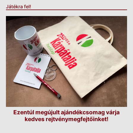
Játékra fel!
Ezentúl megújult ajándékcsomag várja
kedves rejtvénymegfejtőinket!