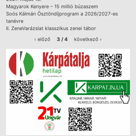
Magyarok Kenyere – 15 millió búzaszem
Soós Kálmán Ösztöndíjprogram a 2026/2027-es
tanévre
II. ZeneVarázslat klasszikus zenei tábor
‹ előző
3 / 4
következő ›