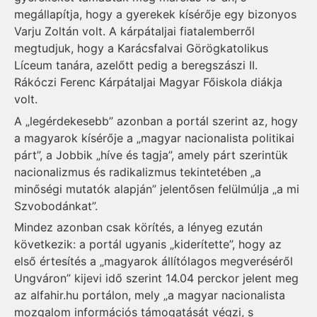
megállapítja, hogy a gyerekek kísérője egy bizonyos
Varju Zoltán volt. A kárpátaljai fiatalemberről
megtudjuk, hogy a Karácsfalvai Görögkatolikus
Líceum tanára, azelőtt pedig a beregszászi II.
Rákóczi Ferenc Kárpátaljai Magyar Főiskola diákja
volt.
A „legérdekesebb” azonban a portál szerint az, hogy
a magyarok kísérője a „magyar nacionalista politikai
párt”, a Jobbik „híve és tagja”, amely párt szerintük
nacionalizmus és radikalizmus tekintetében „a
minőségi mutatók alapján” jelentősen felülmúlja „a mi
Szvobodánkat”.
Mindez azonban csak körítés, a lényeg ezután
következik: a portál ugyanis „kiderítette”, hogy az
első értesítés a „magyarok állítólagos megveréséről
Ungváron” kijevi idő szerint 14.04 perckor jelent meg
az alfahir.hu portálon, mely „a magyar nacionalista
mozgalom információs támogatását végzi, s