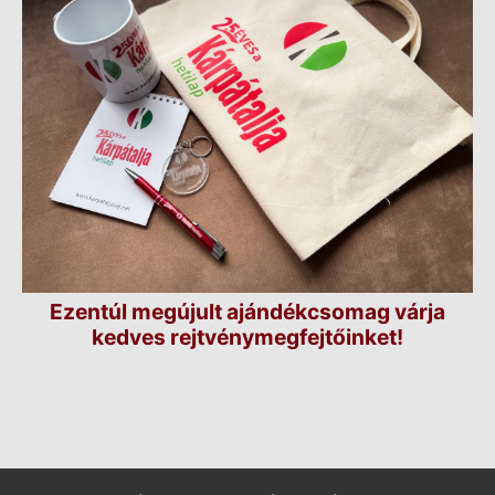
Ezentúl megújult ajándékcsomag várja
kedves rejtvénymegfejtőinket!