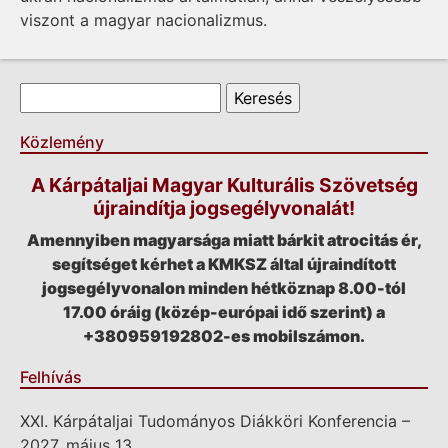
viszont a magyar nacionalizmus.
Keresés űrlap
Keresés
Közlemény
A Kárpátaljai Magyar Kulturális Szövetség
újraindítja jogsegélyvonalát!
Amennyiben magyarsága miatt bárkit atrocitás ér,
segítséget kérhet a KMKSZ által újraindított
jogsegélyvonalon minden hétköznap 8.00-tól
17.00 óráig (közép-európai idő szerint) a
+380959192802-es mobilszámon.
Felhívás
XXI. Kárpátaljai Tudományos Diákköri Konferencia –
2027. május 13.