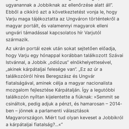
ugyanannak a Jobbiknak az ellenőrzése alatt áll”.
Ebből a cikkíró azt a következtetést vonja le, hogy
Varju maga tájékoztatta az Ungváron történtekről a
magyar portált, és valamennyi magyarok elleni
ungvári támadással kapcsolatos hír Varjutól
származik.
Az ukrán portál ezek után sokat sejtetően előadja,
hogy Varju egy hónappal korábban találkozott Szávai
Istvánnal, a Jobbik „odiózus” elnökhelyettesével,
„akinek kárpátaljai felesége van”. „Ez az úr a
találkozóiról híres Beregszász és Ungvár
fiatalságával, aminek célja a magyar nacionalista
mozgalom fejlesztése Kárpátalján. Így a legutóbbi
találkozón nyíltan kijelentette a fiúknak: »Semmit se
csináltok, pedig adjuk a pénzt, és hamarosan – 2014-
ben – jönnek a parlamenti választások
Magyarországon. Miért tud olyan keveset a Jobbikról
a kárpátaljai fiatalság?...«”