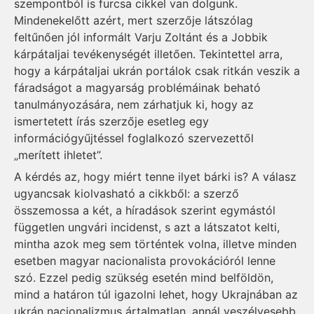
szempontból is furcsa cikkel van dolgunk.
Mindenekelőtt azért, mert szerzője látszólag
feltűnően jól informált Varju Zoltánt és a Jobbik
kárpátaljai tevékenységét illetően. Tekintettel arra,
hogy a kárpátaljai ukrán portálok csak ritkán veszik a
fáradságot a magyarság problémáinak beható
tanulmányozására, nem zárhatjuk ki, hogy az
ismertetett írás szerzője esetleg egy
információgyűjtéssel foglalkozó szervezettől
„merített ihletet”.
A kérdés az, hogy miért tenne ilyet bárki is? A válasz
ugyancsak kiolvasható a cikkből: a szerző
összemossa a két, a híradások szerint egymástól
független ungvári incidenst, s azt a látszatot kelti,
mintha azok meg sem történtek volna, illetve minden
esetben magyar nacionalista provokációról lenne
szó. Ezzel pedig szükség esetén mind belföldön,
mind a határon túl igazolni lehet, hogy Ukrajnában az
ukrán nacionalizmus ártalmatlan, annál veszélyesebb