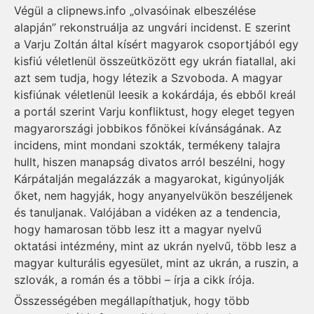
Végül a clipnews.info „olvasóinak elbeszélése
alapján” rekonstruálja az ungvári incidenst. E szerint
a Varju Zoltán által kísért magyarok csoportjából egy
kisfiú véletlenül összeütközött egy ukrán fiatallal, aki
azt sem tudja, hogy létezik a Szvoboda. A magyar
kisfiúnak véletlenül leesik a kokárdája, és ebből kreál
a portál szerint Varju konfliktust, hogy eleget tegyen
magyarországi jobbikos főnökei kívánságának. Az
incidens, mint mondani szokták, termékeny talajra
hullt, hiszen manapság divatos arról beszélni, hogy
Kárpátalján megalázzák a magyarokat, kigúnyolják
őket, nem hagyják, hogy anyanyelvükön beszéljenek
és tanuljanak. Valójában a vidéken az a tendencia,
hogy hamarosan több lesz itt a magyar nyelvű
oktatási intézmény, mint az ukrán nyelvű, több lesz a
magyar kulturális egyesület, mint az ukrán, a ruszin, a
szlovák, a román és a többi – írja a cikk írója.
Összességében megállapíthatjuk, hogy több