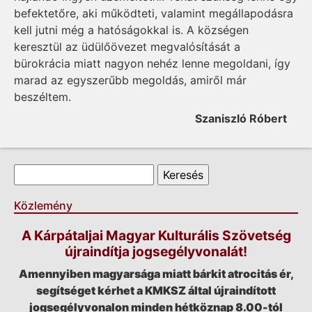
befektetőre, aki működteti, valamint megállapodásra
kell jutni még a hatóságokkal is. A községen
keresztül az üdülőövezet megvalósítását a
bürokrácia miatt nagyon nehéz lenne megoldani, így
marad az egyszerűbb megoldás, amiről már
beszéltem.
Szaniszló Róbert
Keresés űrlap
Keresés
Közlemény
A Kárpátaljai Magyar Kulturális Szövetség
újraindítja jogsegélyvonalát!
Amennyiben magyarsága miatt bárkit atrocitás ér,
segítséget kérhet a KMKSZ által újraindított
jogsegélyvonalon minden hétköznap 8.00-tól