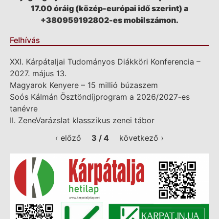
17.00 óráig (közép-európai idő szerint) a
+380959192802-es mobilszámon.
Felhívás
XXI. Kárpátaljai Tudományos Diákköri Konferencia –
2027. május 13.
Magyarok Kenyere – 15 millió búzaszem
Soós Kálmán Ösztöndíjprogram a 2026/2027-es
tanévre
II. ZeneVarázslat klasszikus zenei tábor
‹ előző
3 / 4
következő ›