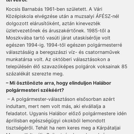
Kocsis Barnabás 1961-ben született. A Vári
Középiskola elvégzése után a muzsalyi ÁFÉSZ-nél
dolgozott elárusítóként, aztán kinevezték
üzletvezetőnek és áruszakértőnek. 1985-től a
Moszkvába tartó vasúti járat utaskísérője volt
egészen 1994-ig. 1994-től egészen polgármesterré
választásáig a beregszászi víz- és csatornaművek
munkatársa volt. Az októberi választásokon a
településén élő szavazóképes polgárok voksainak 85
százalékát szerezte meg.
– Mi ösztönözte arra, hogy elinduljon Halábor
polgármesteri székéért?
– A polgármester-választáson elsősorban azért
indultam, mert nem volt más, aki elvállalja a
feladatot. Ugyanis Halábor előző polgármestere idén
áprilisban egészségügyi okokból lemondott
tisztségéről. Tehát ha nem keres meg a Kárpátaljai