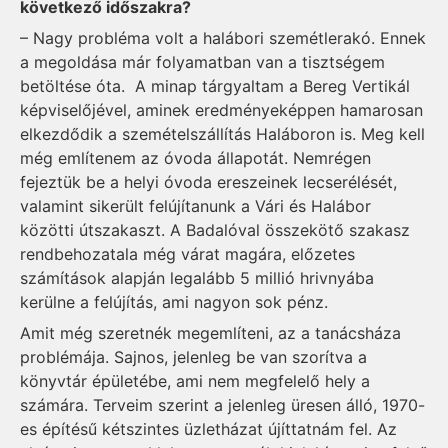
következő időszakra?
– Nagy probléma volt a halábori szemétlerakó. Ennek
a megoldása már folyamatban van a tisztségem
betöltése óta. A minap tárgyaltam a Bereg Vertikál
képviselőjével, aminek eredményeképpen hamarosan
elkezdődik a szemételszállítás Haláboron is. Meg kell
még említenem az óvoda állapotát. Nemrégen
fejeztük be a helyi óvoda ereszeinek lecserélését,
valamint sikerült felújítanunk a Vári és Halábor
közötti útszakaszt. A Badalóval összekötő szakasz
rendbehozatala még várat magára, előzetes
számítások alapján legalább 5 millió hrivnyába
kerülne a felújítás, ami nagyon sok pénz.
Amit még szeretnék megemlíteni, az a tanácsháza
problémája. Sajnos, jelenleg be van szorítva a
könyvtár épületébe, ami nem megfelelő hely a
számára. Terveim szerint a jelenleg üresen álló, 1970-
es építésű kétszintes üzletházat újíttatnám fel. Az