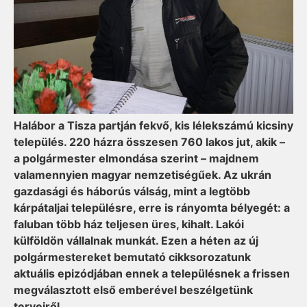
Halábor a Tisza partján fekvő, kis lélekszámú kicsiny
település. 220 házra összesen 760 lakos jut, akik –
a polgármester elmondása szerint – majdnem
valamennyien magyar nemzetiségűek. Az ukrán
gazdasági és háborús válság, mint a legtöbb
kárpátaljai településre, erre is rányomta bélyegét: a
faluban több ház teljesen üres, kihalt. Lakói
külföldön vállalnak munkát. Ezen a héten az új
polgármestereket bemutató cikksorozatunk
aktuális epizódjában ennek a településnek a frissen
megválasztott első emberével beszélgetünk
terveiről.