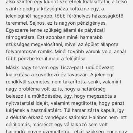
alsó szinten egy klubot szeretnék kialakíttatni, a felső
szintre pedig a községháza költözne egy, a
jelenleginél nagyobb, több férőhelyes házasságkötő
teremmel. Sajnos, ez is nagyon pénzigényes.
Egyszerre lenne szükség állami és pályázati
támogatásra. Ezt azonban minél hamarabb
szükséges megvalósítani, mivel az épület állapota
folyamatosan romlik. Minél tovább várunk vele, annál
több pénzbe kerül majd a felújítása.
Másik nagy tervem egy Tisza-parti üdülőövezet
kialakítása a következő év tavaszán. A jelenlegi
rendkívül szemetes, nem takarította senki, valamint
nagy probléma volt az is, hogy a határőrség
beleszólt a működésébe, úgy, hogy megszabta a
nyitvatartási idejét, valamint megtiltotta, hogy pénzt
kérjenek a használatáért. Túl hamar zárta kapuit, így
a délután érkező vendégek számára Halábor nem lett
célállomás, másrészt egy vállalkozó sem volt
hajlandó ingyen üzemeltetni. Tehát szükség lenne egy