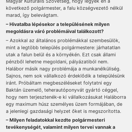
Magyar Kulturális Szövetség, hogy legyek én a
következő polgármester, a falu községvezető nélkül
marad, így belevágtam.
– Hivatalba lépésekor a településének milyen
megoldásra váró problémáival találkozott?
– Azokkal az általános problémákkal szembesülök,
mint a legtöbb település polgármestere: járhatatlan
utak a falun belül és a környékén. Ezt csak állami
pénzből lehetne megoldani, pályázatiból nem.
Halábor másik nagy problémája a munkanélküliség.
Sajnos, nem sok vállalkozó érdeklődik a településünk
iránt. Próbáltam megbeszéléseket folytatni egy
Baktán üzemelő, teherautóponyvát gyártó céggel,
hogy nem terjesztenék-e ki vállalkozásukat Haláborra
egy maximum húsz személyes üzem formájában, de
a jelenlegi gazdasági helyzet őket is megszorította.
– Milyen feladatokkal kezdte polgármesteri
tevékenységét, valamint milyen tervei vannak a