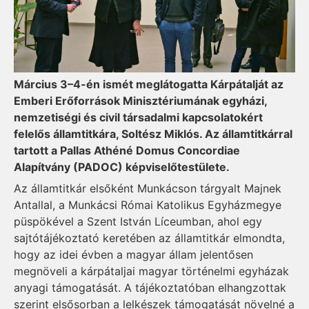
Március 3–4-én ismét meg­látogatta Kárpátalját az
Emberi Erőforrások Minisztériumának egyházi,
nemzetiségi és civil társadalmi kapcsolatokért
felelős államtitkára, Soltész Miklós. Az államtitkárral
tartott a Pallas Athéné Domus Concordiae
Alapítvány (PADOC) képviselőtestülete.
Az államtitkár elsőként Mun­kácson tárgyalt Maj­nek
Antallal, a Munkácsi Ró­mai Katolikus Egyházmegye
püs­pökével a Szent István Líceumban, ahol egy
sajtótájékoztató keretében az államtitkár elmondta,
hogy az idei évben a magyar állam jelentősen
megnöveli a kárpátaljai magyar történelmi egyházak
anyagi támogatását. A tájékoztatóban elhangzottak
szerint elsősorban a lelkészek támogatását növelné a