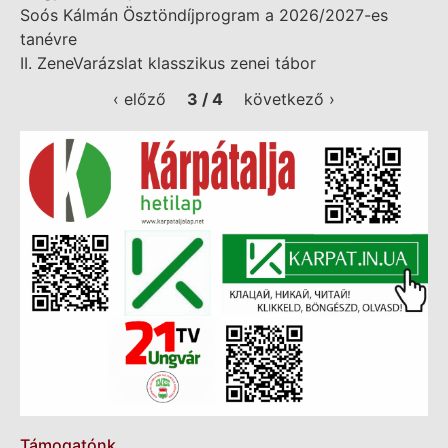
Soós Kálmán Ösztöndíjprogram a 2026/2027-es
tanévre
II. ZeneVarázslat klasszikus zenei tábor
‹ előző
3 / 4
következő ›
Támogatónk