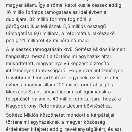
magyar állam. Így a római katolikus lelkészek eddigi
16 millió forintos támogatása az idei évben a
duplájára, 32 millió forintra fog nőni, a
görögkatolikus lelkészek 5,5 milliós összegű
támogatása 9,6 millióra, a református lelkészeké
pedig 21 millióról 42 millióra nő majd.
A lelkészek támogatásán kívül Soltész Miklós kiemelt
hangsúllyal beszélt a történelmi egyházak által
működtetett, magyar nyelvű képzést biztosító
intézmények fontosságáról. Hogy ezen intézmények
továbbra is fenntarthatóak legyenek, ezért az idei
évben a magyar állam 100 millió forinttal segíti a
Munkácsi Szent István Líceum kollégiumának a
felépítését, valamint 40 millió forinttal járul hozzá a
Nagydobronyi Református Líceum bővítéséhez.
Soltész Miklós köszönetet mondott a kárpátaljai
történelmi egyházaknak a magyar közösség
érdekében kifejtett eddigi tevékenységükért, és azt