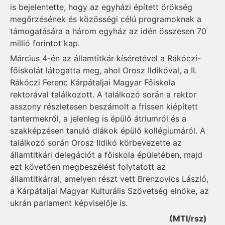
is bejelentette, hogy az egyházi épített örökség
megőrzésének és közösségi célú programoknak a
támogatására a három egyház az idén összesen 70
millió forintot kap.
Március 4-én az államtitkár kíséretével a Rákóczi-
főiskolát látogatta meg, ahol Orosz Ildikóval, a II.
Rákóczi Ferenc Kárpátaljai Magyar Főiskola
rektorával találkozott. A találkozó során a rektor
asszony részletesen beszámolt a frissen kiépített
tantermekről, a jelenleg is épülő átriumról és a
szakképzésen tanuló diákok épülő kollégiumáról. A
találkozó során Orosz Ildikó körbevezette az
államtitkári delegációt a főiskola épületében, majd
ezt követően megbeszélést folytatott az
államtitkárral, amelyen részt vett Brenzovics László,
a Kárpátaljai Magyar Kulturális Szövetség elnöke, az
ukrán parlament képviselője is.
(MTI/rsz)