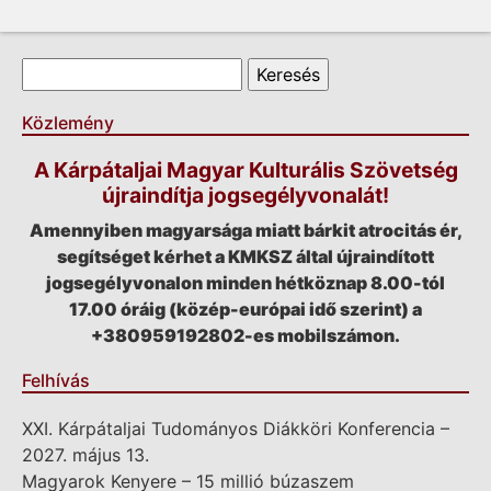
Keresés űrlap
Keresés
Közlemény
A Kárpátaljai Magyar Kulturális Szövetség
újraindítja jogsegélyvonalát!
Amennyiben magyarsága miatt bárkit atrocitás ér,
segítséget kérhet a KMKSZ által újraindított
jogsegélyvonalon minden hétköznap 8.00-tól
17.00 óráig (közép-európai idő szerint) a
+380959192802-es mobilszámon.
Felhívás
XXI. Kárpátaljai Tudományos Diákköri Konferencia –
2027. május 13.
Magyarok Kenyere – 15 millió búzaszem