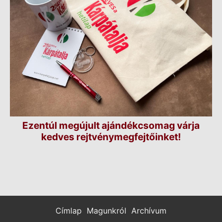
Ezentúl megújult ajándékcsomag várja
kedves rejtvénymegfejtőinket!
Címlap
Magunkról
Archívum