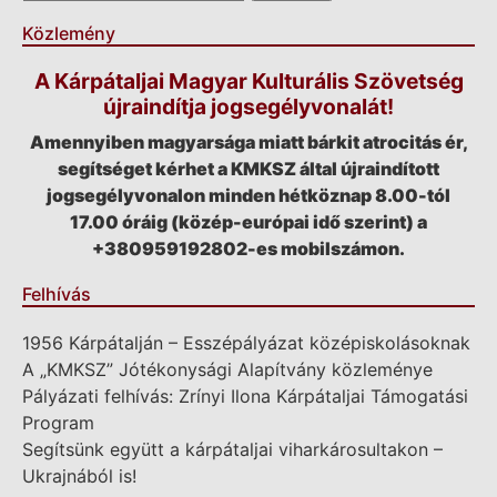
Közlemény
A Kárpátaljai Magyar Kulturális Szövetség
újraindítja jogsegélyvonalát!
Amennyiben magyarsága miatt bárkit atrocitás ér,
segítséget kérhet a KMKSZ által újraindított
jogsegélyvonalon minden hétköznap 8.00-tól
17.00 óráig (közép-európai idő szerint) a
+380959192802-es mobilszámon.
Felhívás
1956 Kárpátalján – Esszépályázat középiskolásoknak
A „KMKSZ” Jótékonysági Alapítvány közleménye
Pályázati felhívás: Zrínyi Ilona Kárpátaljai Támogatási
Program
Segítsünk együtt a kárpátaljai viharkárosultakon –
Ukrajnából is!