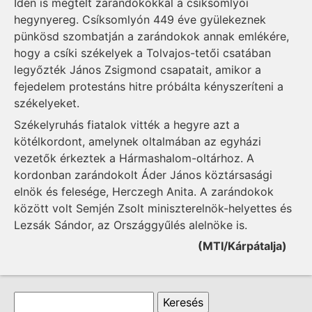
Idén is megtelt zarándokokkal a csíksomlyói
hegynyereg. Csíksomlyón 449 éve gyülekeznek
pünkösd szombatján a zarándokok annak emlékére,
hogy a csíki székelyek a Tolvajos-tetői csatában
legyőzték János Zsigmond csapatait, amikor a
fejedelem protestáns hitre próbálta kényszeríteni a
székelyeket.
Székelyruhás fiatalok vitték a hegyre azt a
kötélkordont, amelynek oltalmában az egyházi
vezetők érkeztek a Hármashalom-oltárhoz. A
kordonban zarándokolt Áder János köztársasági
elnök és felesége, Herczegh Anita. A zarándokok
között volt Semjén Zsolt miniszterelnök-helyettes és
Lezsák Sándor, az Országgyűlés alelnöke is.
(MTI/Kárpátalja)
Keresés űrlap
Keresés