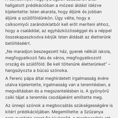
hallgatott prédikációban a mózesi áldást idézve
kijelentette: Isten akarata, hogy éljünk és jobban
éljünk a szülőföldünkön. Úgy vélte, hogy a
csíksomlyói zarándoklatból kell erőt meríteni ahhoz,
hogy a családdal, az egyházközösséggel és a néppel
összekapaszkodva kérjük Isten áldását az életterünk
betöltéséért.
„Ne maradjon beszegezett ház, gyerek nélküli iskola,
megfogyatkozó falu és város, megfogyatkozott
ország és szülőföld. Be kell töltenünk életterünket” –
hangsúlyozta a búcsú szónoka.
A Ferenc pápa által meghirdetett irgalmasság évére
utalva kijelentette, irgalmasság van a teremtésben, a
megváltásban és a megszentelésben is. A gyönyörű
csíki tájat a teremtés csodájaként említette meg.
Az ünnepi szónok a megbocsátás szükségességére is
kitért prédikációjában. Megemlítette: a Szűzanya