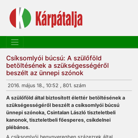
Csíksomlyói búcsú: A szülőföld
betöltésének a szükségességéről
beszélt az ünnepi szónok
2016. május 18., 10:52 , 801. szám
A szülőföld által biztosított élettér betöltésének a
szükségességéről beszélt a csíksomlyói búcsú
ünnepi szónoka, Csintalan László tiszteletbeli
kanonok, tiszteletbeli főesperes, csíkdelnei
plébános.
A csíksomlyói hegynyeregben százezrek által