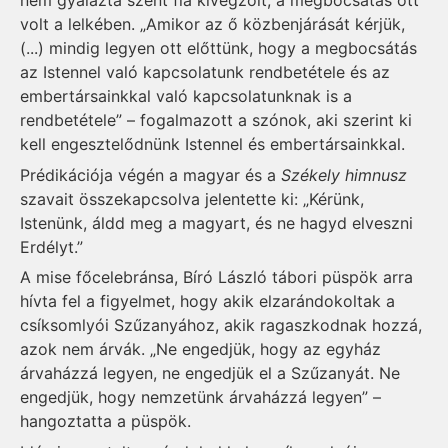
nem gyalázta szent fia kivégzőit, a megbocsátás ott
volt a lelkében. „Amikor az ő közbenjárását kérjük,
(...) mindig legyen ott előttünk, hogy a megbocsátás
az Istennel való kapcsolatunk rendbetétele és az
embertársainkkal való kapcsolatunknak is a
rendbetétele” – fogalmazott a szónok, aki szerint ki
kell engesztelődnünk Istennel és embertársainkkal.
Prédikációja végén a magyar és a
Székely himnusz
szavait összekapcsolva jelentette ki: „Kérünk,
Istenünk, áldd meg a magyart, és ne hagyd elveszni
Erdélyt.”
A mise főcelebránsa, Bíró László tábori püspök arra
hívta fel a figyelmet, hogy akik elzarándokoltak a
csíksomlyói Szűzanyához, akik ragaszkodnak hozzá,
azok nem árvák. „Ne engedjük, hogy az egyház
árvaházzá legyen, ne engedjük el a Szűzanyát. Ne
engedjük, hogy nemzetünk árvaházzá legyen” –
hangoztatta a püspök.