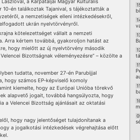
Lászlóval, a Kárpátaljai Magyar Kulturális
1
0-én találkoztak Tajanival, s tájékoztatták a
b
zetéről, a nemzetiségek elleni intézkedésekről,
1
elfogadott ukrán nyelvtörvényről.
v
rajna kötelezettséget vállalt a nemzeti
1
B
a. Arra kértem továbbá, gyakoroljon hatást az
re, hogy mielőtt az új nyelvtörvény második
1
t
a Velencei Bizottságnak véleményezésre” – közölte a
1
P
lyben tudatta, november 27-én Parubijjal
a
arra, hogy számos EP-képviselő komoly
1
amint kiemelte, hogy az Európai Unióba törekvő
b
gek alapvető jogait, továbbá hangsúlyozta, hogy
1
ia a Velencei Bizottság ajánlásait az oktatási
m
0
felől, hogy nagy jelentőséget tulajdonítanak a
s
ogy a jogalkotási intézkedések végrehajtása előtt
O
kel.