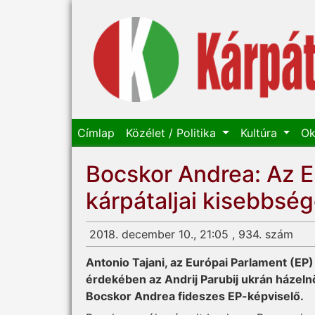
Címlap
Közélet / Politika
Kultúra
Ok
Bocskor Andrea: Az EP
kárpátaljai kisebbs
2018. december 10., 21:05 , 934. szám
Antonio Tajani, az Európai Parlament (EP)
érdekében az Andrij Parubij ukrán házelnö
Bocskor Andrea fideszes EP-képviselő.