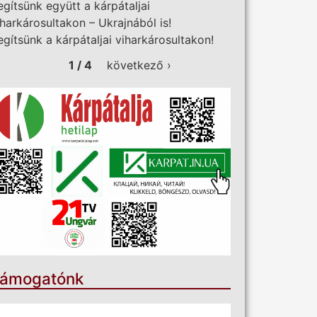
egítsünk együtt a kárpátaljai
iharkárosultakon – Ukrajnából is!
egítsünk a kárpátaljai viharkárosultakon!
1 / 4
következő ›
ámogatónk