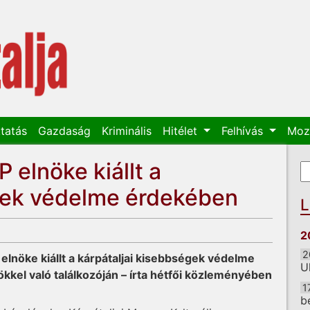
tatás
Gazdaság
Kriminális
Hitélet
Felhívás
Moz
 elnöke kiállt a
K
K
égek védelme érdekében
L
2
2
 elnöke kiállt a kárpátaljai kisebbségek védelme
U
kkel való találkozóján – írta hétfői közleményében
1
b