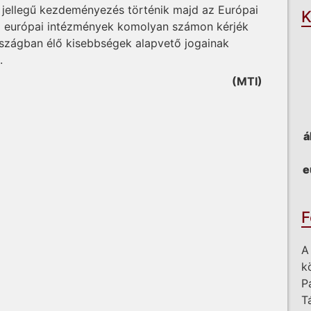
 jellegű kezdeményezés történik majd az Európai
K
 az európai intézmények komolyan számon kérjék
rszágban élő kisebbségek alapvető jogainak
.
(MTI)
á
e
F
A
k
P
T