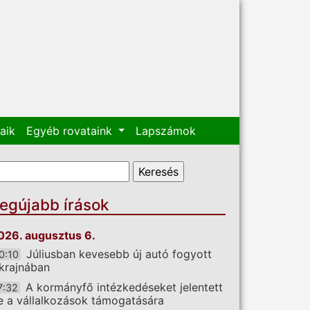
aik
Egyéb rovataink
Lapszámok
eresés űrlap
eresés
egújabb írások
026. augusztus 6.
Júliusban kevesebb új autó fogyott
0:10
krajnában
A kormányfő intézkedéseket jelentett
7:32
e a vállalkozások támogatására