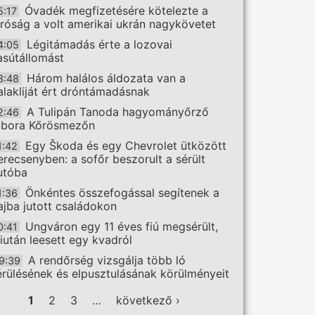
Óvadék megfizetésére kötelezte a
5:17
íróság a volt amerikai ukrán nagykövetet
Légitámadás érte a lozovai
4:05
asútállomást
Három halálos áldozata van a
3:48
alakliját ért dróntámadásnak
A Tulipán Tanoda hagyományőrző
2:46
ábora Kőrösmezőn
Egy Škoda és egy Chevrolet ütközött
1:42
erecsenyben: a sofőr beszorult a sérült
utóba
Önkéntes összefogással segítenek a
1:36
ajba jutott családokon
Ungváron egy 11 éves fiú megsérült,
0:41
iután leesett egy kvadról
A rendőrség vizsgálja több ló
9:39
érülésének és elpusztulásának körülményeit
ldalak
1
2
3
…
következő ›