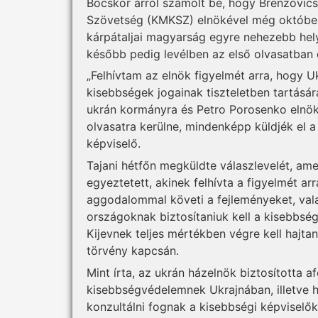
Bocskor arról számolt be, hogy Brenzovics 
Szövetség (KMKSZ) elnökével még október 1
kárpátaljai magyarság egyre nehezebb hely
később pedig levélben az első olvasatban 
„Felhívtam az elnök figyelmét arra, hogy Uk
kisebbségek jogainak tiszteletben tartásár
ukrán kormányra és Petro Porosenko elnök
olvasatra kerülne, mindenképp küldjék el 
képviselő.
Tajani hétfőn megküldte válaszlevelét, ame
egyeztetett, akinek felhívta a figyelmét 
aggodalommal követi a fejleményeket, val
országoknak biztosítaniuk kell a kisebbsé
Kijevnek teljes mértékben végre kell hajtan
törvény kapcsán.
Mint írta, az ukrán házelnök biztosította a
kisebbségvédelemnek Ukrajnában, illetve h
konzultálni fognak a kisebbségi képviselők