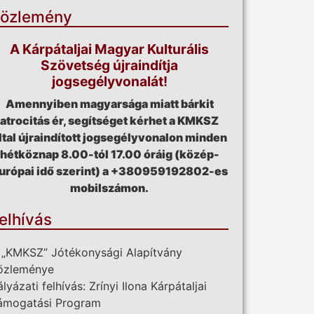
özlemény
A Kárpátaljai Magyar Kulturális
Szövetség újraindítja
jogsegélyvonalát!
Amennyiben magyarsága miatt bárkit
atrocitás ér, segítséget kérhet a KMKSZ
ltal újraindított jogsegélyvonalon minden
hétköznap 8.00-tól 17.00 óráig (közép-
urópai idő szerint) a +380959192802-es
mobilszámon.
elhívás
 „KMKSZ” Jótékonysági Alapítvány
özleménye
ályázati felhívás: Zrínyi Ilona Kárpátaljai
ámogatási Program