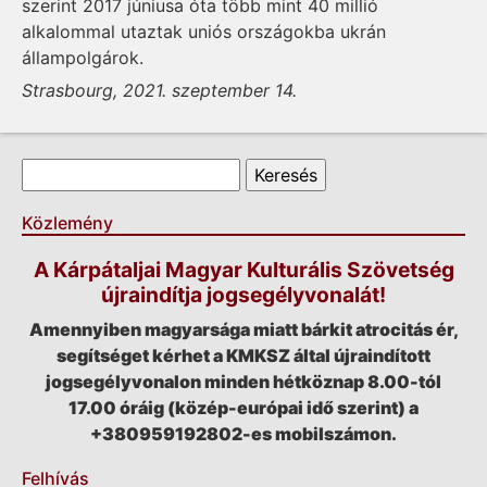
szerint 2017 júniusa óta több mint 40 millió
alkalommal utaztak uniós országokba ukrán
állampolgárok.
Strasbourg, 2021. szeptember 14.
Keresés űrlap
Keresés
Közlemény
A Kárpátaljai Magyar Kulturális Szövetség
újraindítja jogsegélyvonalát!
Amennyiben magyarsága miatt bárkit atrocitás ér,
segítséget kérhet a KMKSZ által újraindított
jogsegélyvonalon minden hétköznap 8.00-tól
17.00 óráig (közép-európai idő szerint) a
+380959192802-es mobilszámon.
Felhívás