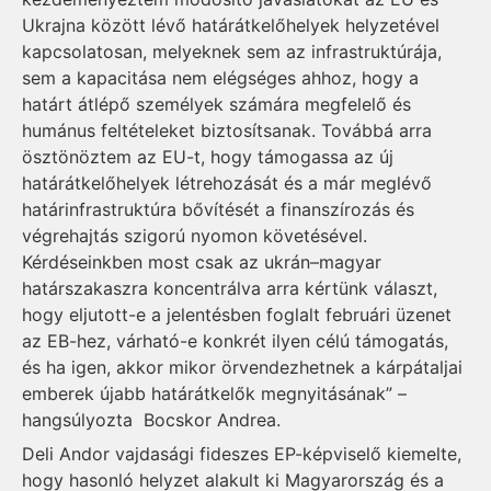
Ukrajna között lévő határátkelőhelyek helyzetével
kapcsolatosan, melyeknek sem az infrastruktúrája,
sem a kapacitása nem elégséges ahhoz, hogy a
határt átlépő személyek számára megfelelő és
humánus feltételeket biztosítsanak. Továbbá arra
ösztönöztem az EU-t, hogy támogassa az új
határátkelőhelyek létrehozását és a már meglévő
határinfrastruktúra bővítését a finanszírozás és
végrehajtás szigorú nyomon követésével.
Kérdéseinkben most csak az ukrán–magyar
határszakaszra koncentrálva arra kértünk választ,
hogy eljutott-e a jelentésben foglalt februári üzenet
az EB-hez, várható-e konkrét ilyen célú támogatás,
és ha igen, akkor mikor örvendezhetnek a kárpátaljai
emberek újabb határátkelők megnyitásának” –
hangsúlyozta Bocskor Andrea.
Deli Andor vajdasági fideszes EP-képviselő kiemelte,
hogy hasonló helyzet alakult ki Magyarország és a