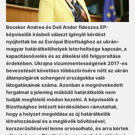
Bocskor Andrea és Deli Andor fideszes EP-
képviselők írásbeli választ igénylő kérdést
nyújtottak be az Európai Bizottsághoz az ukrán–
magyar határátkelőhelyek leterheltsége kapcsán, a
kapacitásnövelés és az átkelési idő felgyorsítása
érdekében. Ukrajna vízummentességének 2017-es
bevezetését követően többszörösére nőtt az ukrán
állampolgárok schengeni országokba való
látogatásainak száma. Azonban a megnövekedett
forgalmat a jelenleg működő határátkelők nem
tudják megfelelő módon kezelni. A képviselők a
Bizottsághoz intézett kérdésükben rámutattak,
hogy a helyzet megoldása az új határátkelők
létrehozásával és a meglévők bővítésével,
korszerűsítésével lenne orvosolható, és arra kértek