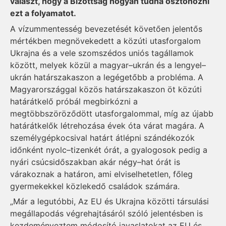
választ, hogy a Bizottság hogyan tudná ösztönözni
ezt a folyamatot.
A vízummentesség bevezetését követően jelentős
mértékben megnövekedett a közúti utasforgalom
Ukrajna és a vele szomszédos uniós tagállamok
között, melyek közül a magyar–ukrán és a lengyel–
ukrán határszakaszon a legégetőbb a probléma. A
Magyarországgal közös határszakaszon öt közúti
határátkelő próbál megbirkózni a
megtöbbszöröződött utasforgalommal, míg az újabb
határátkelők létrehozása évek óta várat magára. A
személygépkocsival határt átlépni szándékozók
időnként nyolc–tizenkét órát, a gyalogosok pedig a
nyári csúcsidőszakban akár négy–hat órát is
várakoznak a határon, ami elviselhetetlen, főleg
gyermekekkel közlekedő családok számára.
„Már a legutóbbi, Az EU és Ukrajna közötti társulási
megállapodás végrehajtásáról szóló jelentésben is
kezdeményeztem módosító javaslatokat az EU és