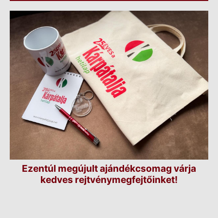
Ezentúl megújult ajándékcsomag várja
kedves rejtvénymegfejtőinket!