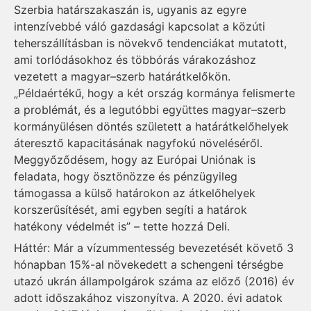
Szerbia határszakaszán is, ugyanis az egyre
intenzívebbé váló gazdasági kapcsolat a közúti
teherszállításban is növekvő tendenciákat mutatott,
ami torlódásokhoz és többórás várakozáshoz
vezetett a magyar–szerb határátkelőkön.
„Példaértékű, hogy a két ország kormánya felismerte
a problémát, és a legutóbbi együttes magyar–szerb
kormányülésen döntés született a határátkelőhelyek
áteresztő kapacitásának nagyfokú növeléséről.
Meggyőződésem, hogy az Európai Uniónak is
feladata, hogy ösztönözze és pénzügyileg
támogassa a külső határokon az átkelőhelyek
korszerűsítését, ami egyben segíti a határok
hatékony védelmét is” – tette hozzá Deli.
Háttér: Már a vízummentesség bevezetését követő 3
hónapban 15%-al növekedett a schengeni térségbe
utazó ukrán állampolgárok száma az előző (2016) év
adott időszakához viszonyítva. A 2020. évi adatok