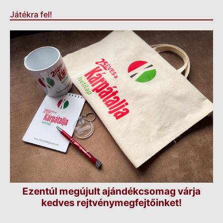
Játékra fel!
Ezentúl megújult ajándékcsomag várja
kedves rejtvénymegfejtőinket!