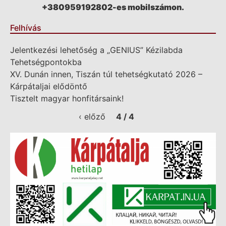
+380959192802-es mobilszámon.
Felhívás
Jelentkezési lehetőség a „GENIUS” Kézilabda
Tehetségpontokba
XV. Dunán innen, Tiszán túl tehetségkutató 2026 –
Kárpátaljai elődöntő
Tisztelt magyar honfitársaink!
‹ előző
4 / 4