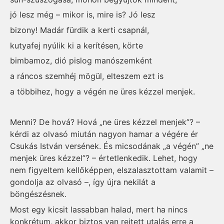
jó lesz még – mikor is, mire is? Jó lesz
bizony! Madár fürdik a kerti csapnál,
kutyafej nyúlik ki a kerítésen, körte
bimbamoz, dió pislog manószemként
a ráncos szemhéj mögül, elteszem ezt is
a többihez, hogy a végén ne üres kézzel menjek.
Menni? De hová? Hová „ne üres kézzel menjek”? –
kérdi az olvasó miután nagyon hamar a végére ér
Csukás István versének. És micsodának „a végén” „ne
menjek üres kézzel”? – értetlenkedik. Lehet, hogy
nem figyeltem kellőképpen, elszalasztottam valamit –
gondolja az olvasó –, így újra nekilát a
böngészésnek.
Most egy kicsit lassabban halad, mert ha nincs
konkrétum, akkor biztos van rejtett utalás erre a