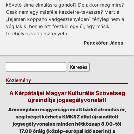
követő sima elmúlásra gondol? De akkor meg mire?
Csak nem egy másféle kezdetre-tavaszra? Mert a
„fejemen koppanó vadgesztenyében” tényleg nem a
vég lakik, benne ott fészkel egy új, egy másik
terebélyes vadgesztenyefa...
Penckófer János
Keresés űrlap
Keresés
Közlemény
A Kárpátaljai Magyar Kulturális Szövetség
újraindítja jogsegélyvonalát!
Amennyiben magyarsága miatt bárkit atrocitás ér,
segítséget kérhet a KMKSZ által újraindított
jogsegélyvonalon minden hétköznap 8.00-tól
17.00 óráig (közép-európai idő szerint) a