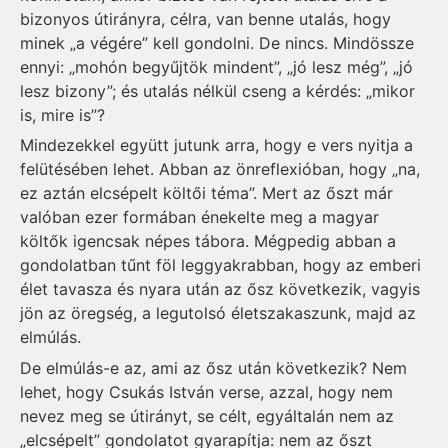
bizonyos útirányra, célra, van benne utalás, hogy
minek „a végére” kell gondolni. De nincs. Mindössze
ennyi: „mohón begyűjtök mindent”, „jó lesz még”, „jó
lesz bizony”; és utalás nélkül cseng a kérdés: „mikor
is, mire is”?
Mindezekkel együtt jutunk arra, hogy e vers nyitja a
felütésében lehet. Abban az önreflexióban, hogy „na,
ez aztán elcsépelt költői téma”. Mert az őszt már
valóban ezer formában énekelte meg a magyar
költők igencsak népes tábora. Mégpedig abban a
gondolatban tűnt föl leggyakrabban, hogy az emberi
élet tavasza és nyara után az ősz következik, vagyis
jön az öregség, a legutolsó életszakaszunk, majd az
elmúlás.
De elmúlás-e az, ami az ősz után következik? Nem
lehet, hogy Csukás István verse, azzal, hogy nem
nevez meg se útirányt, se célt, egyáltalán nem az
„elcsépelt” gondolatot gyarapítja: nem az őszt