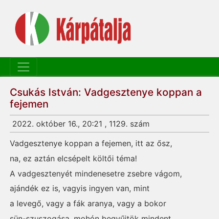
Csukás István: Vadgesztenye koppan a
fejemen
2022. október 16., 20:21 , 1129. szám
Vadgesztenye koppan a fejemen, itt az ősz,
na, ez aztán elcsépelt költői téma!
A vadgesztenyét mindenesetre zsebre vágom,
ajándék ez is, vagyis ingyen van, mint
a levegő, vagy a fák aranya, vagy a bokor
sün-szuszogása, mohón begyűjtök mindent,