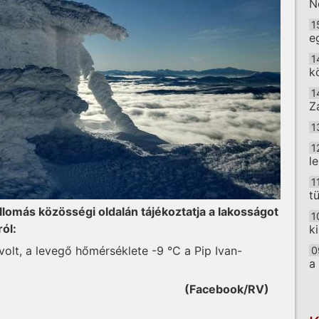
N
1
e
1
k
1
Z
1
1
l
1
t
lomás közösségi oldalán tájékoztatja a lakosságot
1
ól:
k
volt, a levegő hőmérséklete -9 °C a Pip Ivan-
0
a
O
(Facebook/RV)