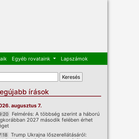
aik
Egyéb rovataink
Lapszámok
eresés űrlap
eresés
egújabb írások
026. augusztus 7.
Felmérés: A többség szerint a háború
9:20
egkorábban 2027 második felében érhet
éget
Trump Ukrajna lőszerellátásáról:
7:18