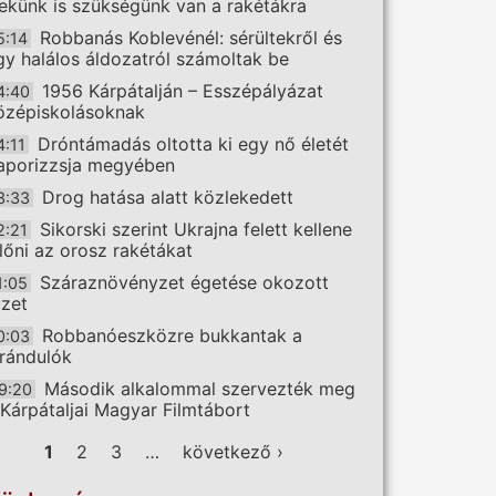
ekünk is szükségünk van a rakétákra
Robbanás Koblevénél: sérültekről és
5:14
gy halálos áldozatról számoltak be
1956 Kárpátalján – Esszépályázat
4:40
özépiskolásoknak
Dróntámadás oltotta ki egy nő életét
4:11
aporizzsja megyében
Drog hatása alatt közlekedett
3:33
Sikorski szerint Ukrajna felett kellene
2:21
előni az orosz rakétákat
Száraznövényzet égetése okozott
1:05
üzet
Robbanóeszközre bukkantak a
0:03
irándulók
Második alkalommal szervezték meg
9:20
 Kárpátaljai Magyar Filmtábort
ldalak
1
2
3
…
következő ›