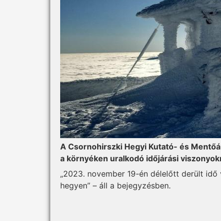
A Csornohirszki Hegyi Kutató- és Mentőál
a környéken uralkodó időjárási viszonyokr
„2023. november 19-én délelőtt derült idő 
hegyen” – áll a bejegyzésben.