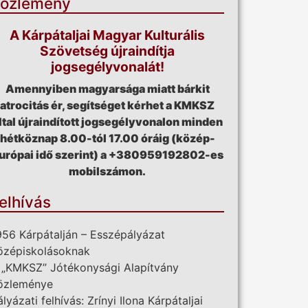
özlemény
A Kárpátaljai Magyar Kulturális
Szövetség újraindítja
jogsegélyvonalát!
Amennyiben magyarsága miatt bárkit
atrocitás ér, segítséget kérhet a KMKSZ
ltal újraindított jogsegélyvonalon minden
hétköznap 8.00-tól 17.00 óráig (közép-
urópai idő szerint) a +380959192802-es
mobilszámon.
elhívás
956 Kárpátalján – Esszépályázat
özépiskolásoknak
 „KMKSZ” Jótékonysági Alapítvány
özleménye
ályázati felhívás: Zrínyi Ilona Kárpátaljai