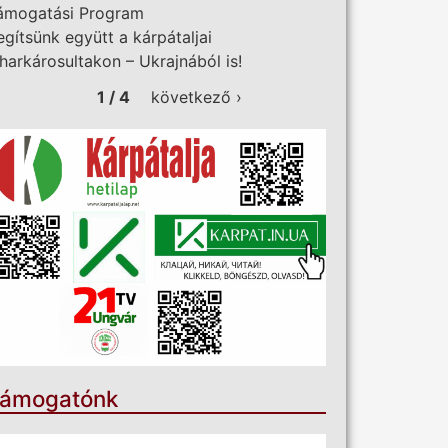
ámogatási Program
egítsünk együtt a kárpátaljai
iharkárosultakon – Ukrajnából is!
1 / 4
következő ›
ámogatónk