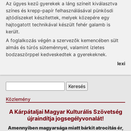
Az ügyes kezű gyerekek a láng színeit kiválasztva
színes és krepp-papír felhasználásával pünkösdi
ajtódíszeket készítettek, melyek közepére egy
hajtogatott technikával készült fehér galamb is
került.
A foglalkozás végén a szervezők kemencében sült
almás és túrós süteménnyel, valamint ízletes
bodzaszörppel kedveskedtek a gyerekeknek.
lexi
Keresés űrlap
Keresés
Közlemény
A Kárpátaljai Magyar Kulturális Szövetség
újraindítja jogsegélyvonalát!
Amennyiben magyarsága miatt bárkit atrocitás ér,