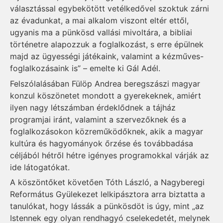
választással egybekötött vetélkedővel szoktuk zárni
az évadunkat, a mai alkalom viszont eltér ettől,
ugyanis ma a pünkösd vallási mivoltára, a bibliai
történetre alapozzuk a foglalkozást, s erre épülnek
majd az ügyességi játékaink, valamint a kézműves-
foglalkozásaink is” – emelte ki Gál Adél.
Felszólalásában Fülöp Andrea beregszászi magyar
konzul köszönetet mondott a gyerekeknek, amiért
ilyen nagy létszámban érdeklődnek a tájház
programjai iránt, valamint a szervezőknek és a
foglalkozásokon közreműködőknek, akik a magyar
kultúra és hagyományok őrzése és továbbadása
céljából hétről hétre igényes programokkal várják az
ide látogatókat.
A köszöntőket követően Tóth László, a Nagyberegi
Református Gyülekezet lelkipásztora arra biztatta a
tanulókat, hogy lássák a pünkösdöt is úgy, mint „az
Istennek egy olyan rendhagyó cselekedetét, melynek