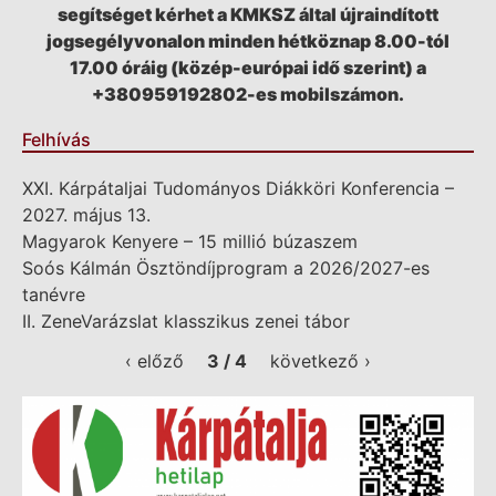
segítséget kérhet a KMKSZ által újraindított
jogsegélyvonalon minden hétköznap 8.00-tól
17.00 óráig (közép-európai idő szerint) a
+380959192802-es mobilszámon.
Felhívás
XXI. Kárpátaljai Tudományos Diákköri Konferencia –
2027. május 13.
Magyarok Kenyere – 15 millió búzaszem
Soós Kálmán Ösztöndíjprogram a 2026/2027-es
tanévre
II. ZeneVarázslat klasszikus zenei tábor
‹ előző
3 / 4
következő ›