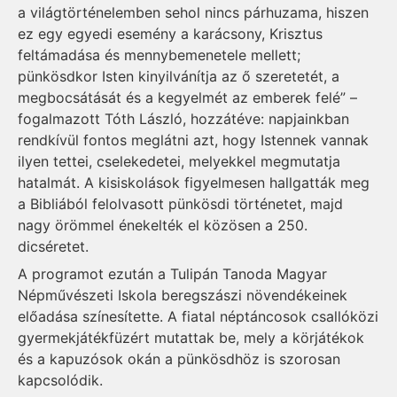
a világtörténelemben sehol nincs párhuzama, hiszen
ez egy egyedi esemény a karácsony, Krisztus
feltámadása és mennybemenetele mellett;
pünkösdkor Isten kinyilvánítja az ő szeretetét, a
megbocsátását és a kegyelmét az emberek felé” –
fogalmazott Tóth László, hozzátéve: napjainkban
rendkívül fontos meglátni azt, hogy Istennek vannak
ilyen tettei, cselekedetei, melyekkel megmutatja
hatalmát. A kisiskolások figyelmesen hallgatták meg
a Bibliából felolvasott pünkösdi történetet, majd
nagy örömmel énekelték el közösen a 250.
dicséretet.
A programot ezután a Tulipán Tanoda Magyar
Népművészeti Iskola beregszászi növendékeinek
előadása színesítette. A fiatal néptáncosok csallóközi
gyermekjátékfüzért mutattak be, mely a körjátékok
és a kapuzósok okán a pünkösdhöz is szorosan
kapcsolódik.