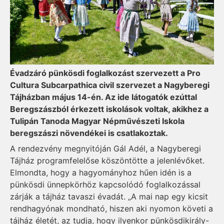
Évadzáró pünkösdi foglalkozást szervezett a Pro
Cultura Subcarpathica civil szervezet a Nagyberegi
Tájházban május 14-én. Az ide látogatók ezúttal
Beregszászból érkezett iskolások voltak, akikhez a
Tulipán Tanoda Magyar Népművészeti Iskola
beregszászi növendékei is csatlakoztak.
A rendezvény megnyitóján Gál Adél, a Nagyberegi
Tájház programfelelőse köszöntötte a jelenlévőket.
Elmondta, hogy a hagyományhoz hűen idén is a
pünkösdi ünnepkörhöz kapcsolódó foglalkozással
zárják a tájház tavaszi évadát. „A mai nap egy kicsit
rendhagyónak mondható, hiszen aki nyomon követi a
tájház életét, az tudja, hogy ilyenkor pünkösdikirály-