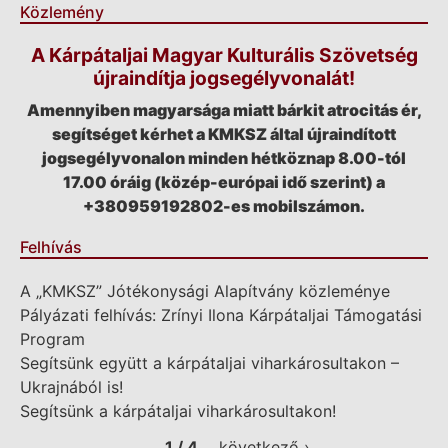
Közlemény
A Kárpátaljai Magyar Kulturális Szövetség
újraindítja jogsegélyvonalát!
Amennyiben magyarsága miatt bárkit atrocitás ér,
segítséget kérhet a KMKSZ által újraindított
jogsegélyvonalon minden hétköznap 8.00-tól
17.00 óráig (közép-európai idő szerint) a
+380959192802-es mobilszámon.
Felhívás
A „KMKSZ” Jótékonysági Alapítvány közleménye
Pályázati felhívás: Zrínyi Ilona Kárpátaljai Támogatási
Program
Segítsünk együtt a kárpátaljai viharkárosultakon –
Ukrajnából is!
Segítsünk a kárpátaljai viharkárosultakon!
1 / 4
következő ›