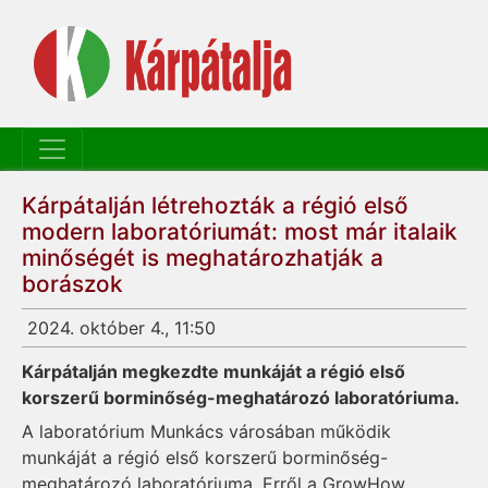
Kárpátalján létrehozták a régió első
modern laboratóriumát: most már italaik
minőségét is meghatározhatják a
borászok
2024. október 4., 11:50
Kárpátalján megkezdte munkájá
t a régió első
korszerű borminőség-meghatározó laboratóriuma.
A laboratórium Munkács városában működik
munkáját a régió első korszerű borminőség-
meghatározó laboratóriuma. Erről a GrowHow