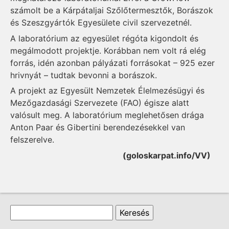
számolt be a Kárpátaljai Szőlőtermesztők, Borászok
és Szeszgyártók Egyesülete civil szervezetnél.
A laboratórium az egyesület régóta kigondolt és
megálmodott projektje. Korábban nem volt rá elég
forrás, idén azonban pályázati forrásokat – 925 ezer
hrivnyát – tudtak bevonni a borászok.
A projekt az Egyesült Nemzetek Élelmezésügyi és
Mezőgazdasági Szervezete (FAO) égisze alatt
valósult meg. A laboratórium meglehetősen drága
Anton Paar és Gibertini berendezésekkel van
felszerelve.
(goloskarpat.info/VV)
Keresés űrlap
Keresés