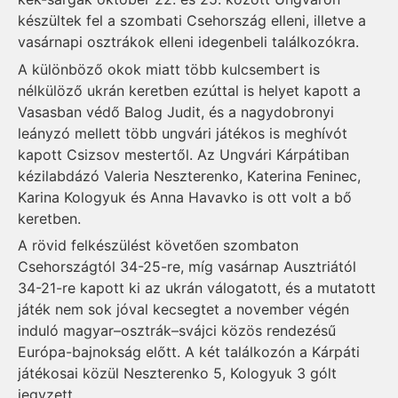
készültek fel a szombati Csehország elleni, illetve a
vasárnapi osztrákok elleni idegenbeli találkozókra.
A különböző okok miatt több kulcsembert is
nélkülöző ukrán keretben ezúttal is helyet kapott a
Vasasban védő Balog Judit, és a nagydobronyi
leányzó mellett több ungvári játékos is meghívót
kapott Csizsov mestertől. Az Ungvári Kárpátiban
kézilabdázó Valeria Neszterenko, Katerina Feninec,
Karina Kologyuk és Anna Havavko is ott volt a bő
keretben.
A rövid felkészülést követően szombaton
Csehországtól 34-25-re, míg vasárnap Ausztriától
34-21-re kapott ki az ukrán válogatott, és a mutatott
játék nem sok jóval kecsegtet a november végén
induló magyar–osztrák–svájci közös rendezésű
Európa-bajnokság előtt. A két találkozón a Kárpáti
játékosai közül Neszterenko 5, Kologyuk 3 gólt
jegyzett.