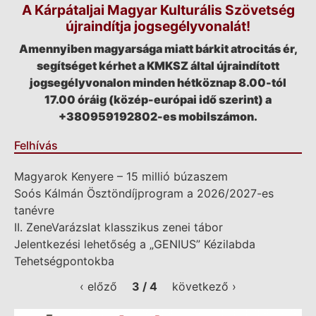
A Kárpátaljai Magyar Kulturális Szövetség
újraindítja jogsegélyvonalát!
Amennyiben magyarsága miatt bárkit atrocitás ér,
segítséget kérhet a KMKSZ által újraindított
jogsegélyvonalon minden hétköznap 8.00-tól
17.00 óráig (közép-európai idő szerint) a
+380959192802-es mobilszámon.
Felhívás
Magyarok Kenyere – 15 millió búzaszem
Soós Kálmán Ösztöndíjprogram a 2026/2027-es
tanévre
II. ZeneVarázslat klasszikus zenei tábor
Jelentkezési lehetőség a „GENIUS” Kézilabda
Tehetségpontokba
‹ előző
3 / 4
következő ›