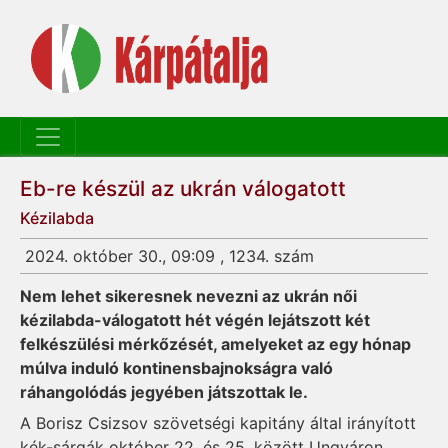
Eb-re készül az ukrán válogatott
Kézilabda
2024. október 30., 09:09 , 1234. szám
Nem lehet sikeresnek nevezni az ukrán női
kézilabda-válogatott hét végén lejátszott két
felkészülési mérkőzését, amelyeket az egy hónap
múlva induló kontinensbajnokságra való
ráhangolódás jegyében játszottak le.
A Borisz Csizsov szövetségi kapitány által irányított
kék-sárgák október 22. és 25. között Ungváron