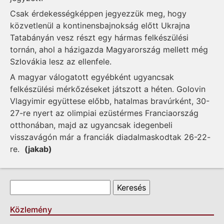
Csak érdekességképpen jegyezzük meg, hogy
közvetlenül a kontinensbajnokság előtt Ukrajna
Tatabányán vesz részt egy hármas felkészülési
tornán, ahol a házigazda Magyarország mellett még
Szlovákia lesz az ellenfele.
A magyar válogatott egyébként ugyancsak
felkészülési mérkőzéseket játszott a héten. Golovin
Vlagyimir együttese előbb, hatalmas bravúrként, 30-
27-re nyert az olimpiai ezüstérmes Franciaország
otthonában, majd az ugyancsak idegenbeli
visszavágón már a franciák diadalmaskodtak 26-22-
re.
(jakab)
Keresés űrlap
Keresés
Közlemény