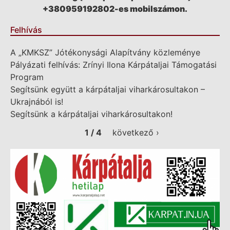
+380959192802-es mobilszámon.
Felhívás
A „KMKSZ” Jótékonysági Alapítvány közleménye
Pályázati felhívás: Zrínyi Ilona Kárpátaljai Támogatási
Program
Segítsünk együtt a kárpátaljai viharkárosultakon –
Ukrajnából is!
Segítsünk a kárpátaljai viharkárosultakon!
1 / 4
következő ›