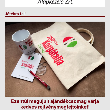
Játékra fel!
Ezentúl megújult ajándékcsomag várja
kedves rejtvénymegfejtőinket!