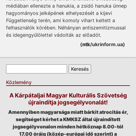
médiában ellenezte a hanukia, a zsidó hanuka ünnep
hagyományos jelképének elhelyezését a kijevi
Függetlenség terén, ami komoly vihart keltett a
felhasználók körében. Néhányan antiszemitizmussal
és idegengyűlölettel vádolták az előadót.
(
ntk
/ukrinform.ua)
Keresés űrlap
Keresés
Közlemény
A Kárpátaljai Magyar Kulturális Szövetség
újraindítja jogsegélyvonalát!
Amennyiben magyarsága miatt bárkit atrocitás ér,
segítséget kérhet a KMKSZ által újraindított
jogsegélyvonalon minden hétköznap 8.00-tól
17.00 óráig (közép-európai idő szerint) a