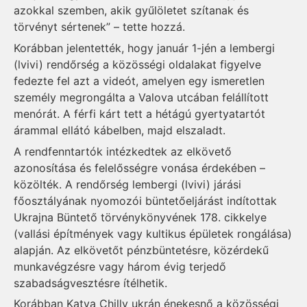
azokkal szemben, akik gyűlöletet szítanak és
törvényt sértenek” – tette hozzá.
Korábban jelentették, hogy január 1-jén a lembergi
(lvivi) rendőrség a közösségi oldalakat figyelve
fedezte fel azt a videót, amelyen egy ismeretlen
személy megrongálta a Valova utcában felállított
menórát. A férfi kárt tett a hétágú gyertyatartót
árammal ellátó kábelben, majd elszaladt.
A rendfenntartók intézkedtek az elkövető
azonosítása és felelősségre vonása érdekében –
közölték. A rendőrség lembergi (lvivi) járási
főosztályának nyomozói büntetőeljárást indítottak
Ukrajna Büntető törvénykönyvének 178. cikkelye
(vallási építmények vagy kultikus épületek rongálása)
alapján. Az elkövetőt pénzbüntetésre, közérdekű
munkavégzésre vagy három évig terjedő
szabadságvesztésre ítélhetik.
Korábban Katya Chilly ukrán énekesnő a közösségi