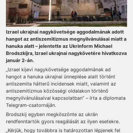
Izrael ukrajnai nagykövetsége aggodalmának adott
hangot az antiszemitizmus megnyilvánulásai miatt a
hanuka alatt – jelentette az Ukr­inform Michael
Brodszkijra, Izrael ukrajnai nagykövetére hivatkozva
január 2-án.
„Izrael kijevi nagykövetsége aggodalmának ad
hangot a hanuka ukrajnai ünneplése alatt történt
antiszemita hátterű incidensek miatt, valamint az
antiszemitizmus közösségi oldalakon történő
megnyilvánulásaival kapcsolatban” – írta a diplomata
Telegram-csatornáján.
Brodszkij egyben megköszönte az ukrán
rendfenntartók gyors reagálását az ilyen esetekre.
„Kérjük, hogy továbbra is határozottan lépjenek fel