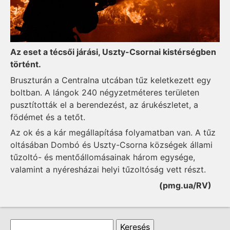
Az eset a técsői járási, Uszty-Csornai kistérségben
történt.
Bruszturán a Centralna utcában tűz keletkezett egy
boltban. A lángok 240 négyzetméteres területen
pusztították el a berendezést, az árukészletet, a
födémet és a tetőt.
Az ok és a kár megállapítása folyamatban van. A tűz
oltásában Dombó és Uszty-Csorna községek állami
tűzoltó- és mentőállomásainak három egysége,
valamint a nyéresházai helyi tűzoltóság vett részt.
(pmg.ua/RV)
Keresés űrlap
Keresés