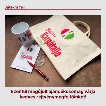
Játékra fel!
Ezentúl megújult ajándékcsomag várja
kedves rejtvénymegfejtőinket!