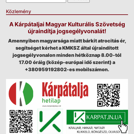
Közlemény
A Kárpátaljai Magyar Kulturális Szövetség
újraindítja jogsegélyvonalát!
Amennyiben magyarsága miatt bárkit atrocitás ér,
segítséget kérhet a KMKSZ által újraindított
jogsegélyvonalon minden hétköznap 8.00-tól
17.00 óráig (közép-európai idő szerint) a
+380959192802-es mobilszámon.