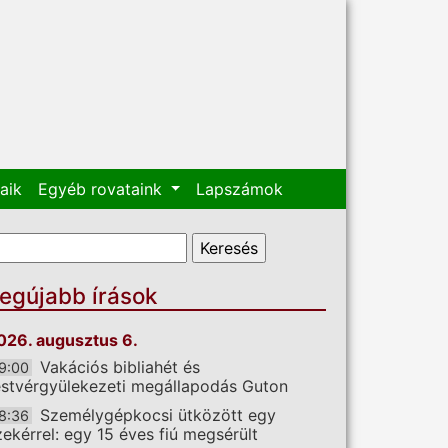
aik
Egyéb rovataink
Lapszámok
eresés űrlap
eresés
egújabb írások
026. augusztus 6.
Vakációs bibliahét és
9:00
estvérgyülekezeti megállapodás Guton
Személygépkocsi ütközött egy
8:36
zekérrel: egy 15 éves fiú megsérült