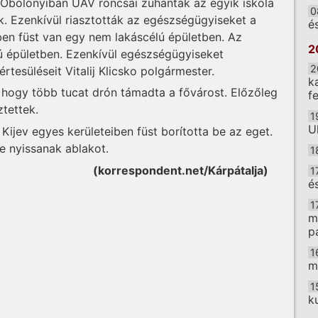
 Obolonyiban UAV roncsai zuhantak az egyik iskola
0
k. Ezenkívül riasztották az egészségügyiseket a
é
letben füst van egy nem lakáscélú épületben. Az
2
ú épületben. Ezenkívül egészségügyiseket
2
értesüléseit Vitalij Klicsko polgármester.
k
 hogy több tucat drón támadta a fővárost. Előzőleg
f
ztettek.
1
U
Kijev egyes kerületeiben füst borította be az eget.
e nyissanak ablakot.
1
(korrespondent.net/Kárpátalja)
1
é
1
m
p
1
m
1
k