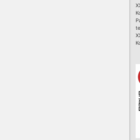
X
K
P
t
X
K