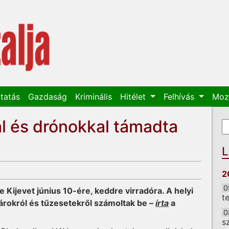
tatás
Gazdaság
Kriminális
Hitélet
Felhívás
Moz
al és drónokkal támadta
K
K
L
2
0
Kijevet június 10-ére, keddre virradóra. A helyi
t
károkról és tűzesetekről számoltak be –
írta
a
0
s