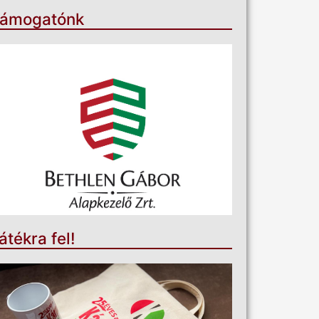
ámogatónk
átékra fel!