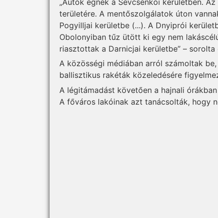
„Autók égnek a Sevcsenkói kerületben. Az
területére. A mentőszolgálatok úton vanna
Pogyilljai kerületbe (...). A Dnyiprói kerü
Obolonyiban tűz ütött ki egy nem lakáscél
riasztottak a Darnicjai kerületbe” – sorolta 
A közösségi médiában arról számoltak be,
ballisztikus rakéták közeledésére figyelme
A légitámadást követően a hajnali órákban 
A főváros lakóinak azt tanácsolták, hogy n