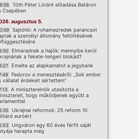
Tóth Péter Lóránt előadása Batáron
8:08
s Csepében
026. augusztus 5.
Sajtóhír: A rohamezredek parancsot
0:09
aptak a személyi állomány feltöltésének
elfüggesztésére
Elmaradnak a hajók: mennyibe kerül
9:50
krajnának a fekete-tengeri blokád?
Emelte az alapkamatot a jegybank
8:27
Fedorov a menesztéséről: „Sok ember
7:49
s vállalat érdekeit sértettem”
A miniszterelnök utasította a
7:13
inisztereit, hogy működjenek együtt a
arlamenttel
Ukrajnai reformok: 25 reform 10
6:35
illiárd euróért
Ungváron egy 60 éves férfit saját
5:53
utyája harapta meg