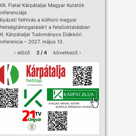
XIII. Fiatal Kárpátaljai Magyar Kutatók
onferenciája
ályázati felhívás a külhoni magyar
ehetségtámogatásért a felsőoktatásban
XI. Kárpátaljai Tudományos Diákköri
onferencia – 2027. május 13.
‹ előző
2 / 4
következő ›