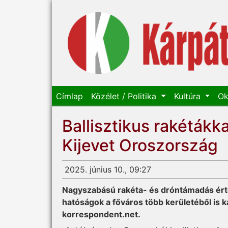
Címlap
Közélet / Politika
Kultúra
Ok
Ballisztikus rakétákk
Kijevet Oroszország
2025. június 10., 09:27
Nagyszabású rakéta- és dróntámadás érte 
hatóságok a főváros több kerületéből is 
korrespondent.net.