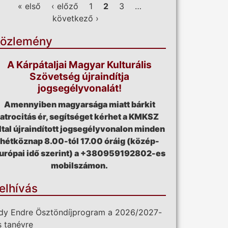
ldalak
« első
‹ előző
1
2
3
…
következő ›
özlemény
A Kárpátaljai Magyar Kulturális
Szövetség újraindítja
jogsegélyvonalát!
Amennyiben magyarsága miatt bárkit
atrocitás ér, segítséget kérhet a KMKSZ
ltal újraindított jogsegélyvonalon minden
hétköznap 8.00-tól 17.00 óráig (közép-
urópai idő szerint) a +380959192802-es
mobilszámon.
elhívás
dy Endre Ösztöndíjprogram a 2026/2027-
s tanévre