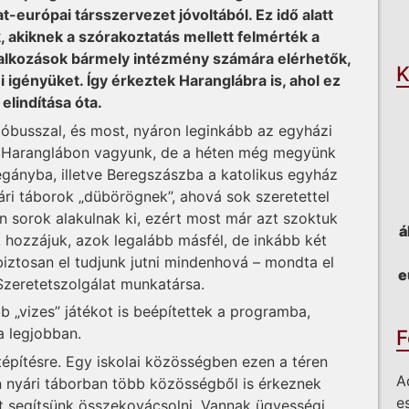
O
at-európai társszervezet jóvoltából. Ez idő alatt
ak, akiknek a szórakoztatás mellett felmérték a
oglalkozások bármely intézmény számára elérhetők,
K
ni igényüket. Így érkeztek Haranglábra is, ahol ez
elindítása óta.
zóbusszal, és most, nyáron leginkább az egyházi
g Haranglábon vagyunk, de a héten még megyünk
gányba, illetve Beregszászba a katolikus egyház
ári táborok „dübörögnek”, ahová sok szeretettel
 sorok alakulnak ki, ezért most már azt szoktuk
á
k hozzájuk, azok legalább másfél, de inkább két
biztosan el tudjunk jutni mindenhová – mondta el
e
Szeretetszolgálat munkatársa.
b „vizes” játékot is beépítettek a programba,
a legjobban.
F
tépítésre. Egy iskolai közösségben ezen a téren
A
n nyári táborban több közösségből is érkeznek
e
it segítsünk összekovácsolni. Vannak ügyességi