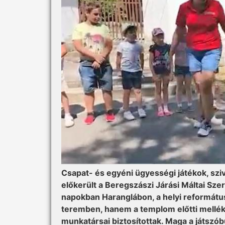
Csapat- és egyéni ügyességi játékok, szi
előkerült a Beregszászi Járási Máltai Sze
napokban Haranglábon, a helyi reformátu
teremben, hanem a templom előtti melléku
munkatársai biztosítottak. Maga a játsz