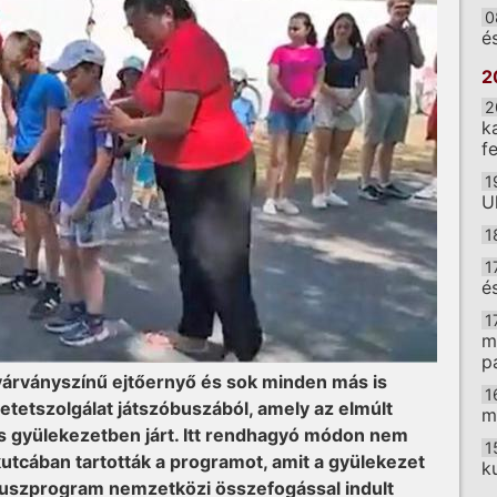
0
é
2
2
k
f
1
U
1
1
é
1
m
p
várványszínű ejtőernyő és sok minden más is
1
retetszolgálat játszóbuszából, amely az elmúlt
m
s gyülekezetben járt. Itt rendhagyó módon nem
1
tcában tartották a programot, amit a gyülekezet
k
óbuszprogram nemzetközi összefogással indult