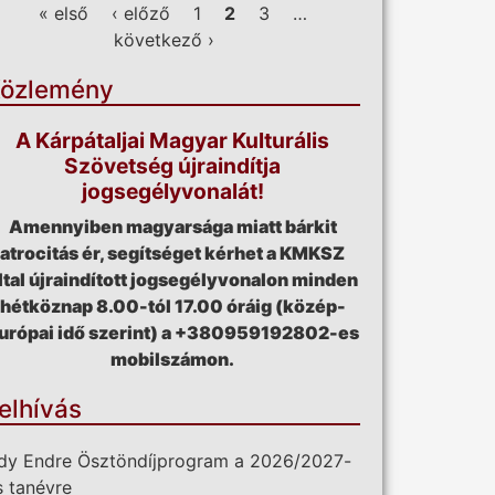
ldalak
« első
‹ előző
1
2
3
…
következő ›
özlemény
A Kárpátaljai Magyar Kulturális
Szövetség újraindítja
jogsegélyvonalát!
Amennyiben magyarsága miatt bárkit
atrocitás ér, segítséget kérhet a KMKSZ
ltal újraindított jogsegélyvonalon minden
hétköznap 8.00-tól 17.00 óráig (közép-
urópai idő szerint) a +380959192802-es
mobilszámon.
elhívás
dy Endre Ösztöndíjprogram a 2026/2027-
s tanévre