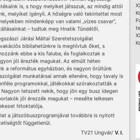
X
ékaink is, s hogy melyiket játsszuk, az mindig attól
K
, melyiket igényli. A hőségre való tekintettel most
P
 melyekben mindenképp van valami „vizes csavar”,
t
állásainkat – tudtuk meg Hnatik Tündétől.
X
egszászi Járási Máltai Szeretetszolgálat
K
 vakációs bibliahetünkre is meghívtuk őket, s
 hozzánk ebbe a kis faluba, és foglalkoztak a
agyon jól érezték magukat. Az elmúlt héten
k a református egyházban, és nagyon örültünk
tszolgálat munkatársai annak ellenére, hogy tavaly is
ndenféle programokkal, játékokkal szórakoztatták a
 Nagyon tetszett nekik, hogy jön egy busz idegen
borlakók jól érezzék magukat – mesélte lelkesen
kezet hitoktatója.
lat a játszóbuszprogramjával továbbra is nyitott
nemzetiségtől függetlenül.
TV21 Ungvár/
V. I.