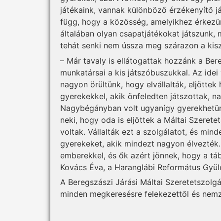
játékaink, vannak különböző érzékenyítő ját
függ, hogy a közösség, amelyikhez érkezünk
általában olyan csapatjátékokat játszunk,
tehát senki nem ússza meg szárazon a kisz
– Már tavaly is ellátogattak hozzánk a Ber
munkatársai a kis játszóbuszukkal. Az idei
nagyon örültünk, hogy elvállalták, eljöttek
gyerekekkel, akik önfeledten játszottak, n
Nagybégányban volt ugyanígy gyerekhetün
neki, hogy oda is eljöttek a Máltai Szerete
voltak. Vállalták ezt a szolgálatot, és mi
gyerekeket, akik mindezt nagyon élvezték.
emberekkel, és ők azért jönnek, hogy a tá
Kovács Éva, a Haranglábi Református Gyüle
A Beregszászi Járási Máltai Szeretetszolgá
minden megkeresésre felekezettől és 