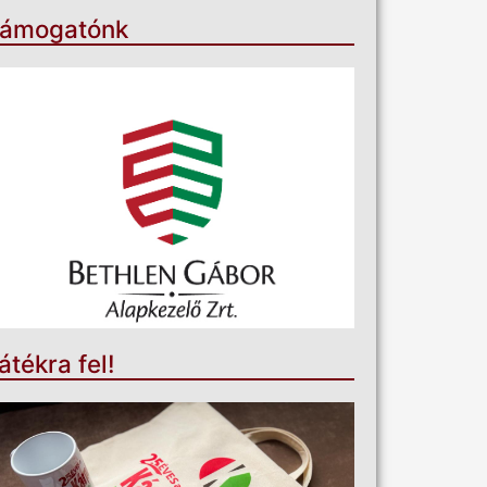
ámogatónk
átékra fel!