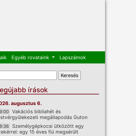
aik
Egyéb rovataink
Lapszámok
eresés űrlap
eresés
egújabb írások
026. augusztus 6.
Vakációs bibliahét és
9:00
estvérgyülekezeti megállapodás Guton
Személygépkocsi ütközött egy
8:36
zekérrel: egy 15 éves fiú megsérült