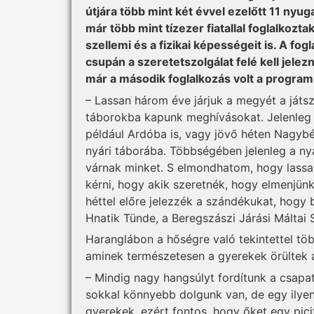
útjára több mint két évvel ezelőtt 11 nyug
már több mint tízezer fiatallal foglalkozt
szellemi és a fizikai képességeit is. A f
csupán a szeretetszolgálat felé kell jelez
már a második foglalkozás volt a program 
– Lassan három éve járjuk a megyét a játs
táborokba kapunk meghívásokat. Jelenle
például Ardóba is, vagy jövő héten Nagybé
nyári táborába. Többségében jelenleg a ny
várnak minket. S elmondhatom, hogy lassan
kérni, hogy akik szeretnék, hogy elmenjün
héttel előre jelezzék a szándékukat, hogy 
Hnatik Tünde, a Beregszászi Járási Máltai 
Haranglábon a hőségre való tekintettel töb
aminek természetesen a gyerekek örültek 
– Mindig nagy hangsúlyt fordítunk a csapa
sokkal könnyebb dolgunk van, de egy ilye
gyerekek, ezért fontos, hogy őket egy pic