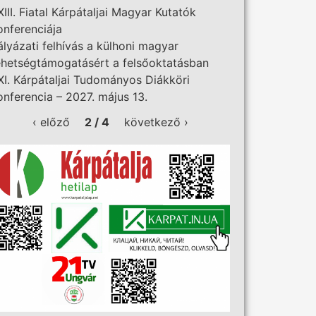
XIII. Fiatal Kárpátaljai Magyar Kutatók
onferenciája
ályázati felhívás a külhoni magyar
ehetségtámogatásért a felsőoktatásban
XI. Kárpátaljai Tudományos Diákköri
onferencia – 2027. május 13.
‹ előző
2 / 4
következő ›