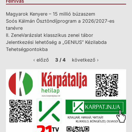
Felhívás
Magyarok Kenyere – 15 millió búzaszem
Soós Kálmán Ösztöndíjprogram a 2026/2027-es
tanévre
II. ZeneVarázslat klasszikus zenei tábor
Jelentkezési lehetőség a „GENIUS” Kézilabda
Tehetségpontokba
‹ előző
3 / 4
következő ›