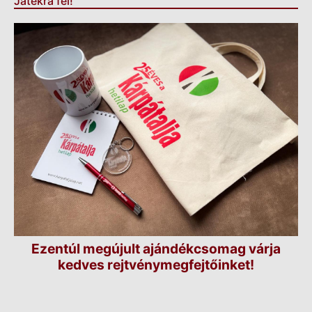
Játékra fel!
Ezentúl megújult ajándékcsomag várja
kedves rejtvénymegfejtőinket!