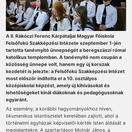
A II. Rákóczi Ferenc Kárpátaljai Magyar Főiskola
Felsőfokú Szakképzési Intézete szeptember 1-jén
tartotta tanévnyitó ünnepségét a beregszászi római
katolikus templomban. A tanévnyitó nem csupán a
közösség ünnepe volt, hanem egy új korszak
kezdetét is jelezte: a Felsőfokú Szakképzési Intézet
most először indította el a 10. osztályos
középiskolai képzést, amely új kihívásokat és
lehetőségeket kínál diákoknak és pedagógusoknak
egyaránt.
Az esemény, a korábbi hagyományokhoz híven,
ökumenikus istentisztelet keretében zajlott, ahol a
történelmi egyházak képviselői kérték Isten áldását a
megjelentekre. A szertartáson Molnár János, a