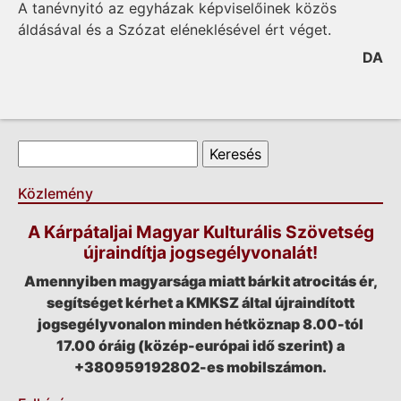
A tanévnyitó az egyházak képviselőinek közös
áldásával és a Szózat eléneklésével ért véget.
DA
Keresés űrlap
Keresés
Közlemény
A Kárpátaljai Magyar Kulturális Szövetség
újraindítja jogsegélyvonalát!
Amennyiben magyarsága miatt bárkit atrocitás ér,
segítséget kérhet a KMKSZ által újraindított
jogsegélyvonalon minden hétköznap 8.00-tól
17.00 óráig (közép-európai idő szerint) a
+380959192802-es mobilszámon.