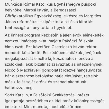
Munkácsi Római Katolikus Egyházmegye püspöki
helynöke, Marosi István, a Beregszászi
Görögkatolikus Egyházközség lelkésze és Margitics
János református lelkipásztor a hit és a kitartás
fontosságára irányította a figyelmet.
Az ünnepi program kezdetén a jelenlévők elénekelték
nemzeti imádságunkat, majd a Rákóczi-főiskola
himnuszát. Ezt követően Csernicskó István rektor
mondott köszöntőt. Beszédében a diákok jövőjének
megalapozását emelte ki, köszönetet mondva a
szülőknek, akik bizalmat szavaztak az intézménynek.
Niccolò Machiavelli gondolatát idézve hangsúlyozta:
bár a szerencse befolyásolhatja életünket, tetteink
másik felét saját erőnk és szabad akaratunk
határozza meg.
Soós Katalin, a Felsőfokú Szakképzési Intézet
igazgatója beszédében az idei tanév különlegességét
emelte ki. Mint mondta, most először nem