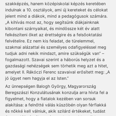
szakképzés, hanem középiskolai képzés keretében
indulnak a 10. osztályok, ami új kereteket és célokat
jelent mind a diákok, mind a pedagógusok számára.
„A kihívás most az, hogy segítsünk diákjainknak
kibontani szárnyaikat, és mindössze két év alatt
felkészíteni őket az érettségire és a felsőoktatási
felvételire. Ez nem kis feladat, de türelemmel,
szakmai alázattal és személyes odafigyeléssel meg
tudjuk adni nekik mindazt, amire szükségük van” –
fogalmazott. Szavai szerint a háborús helyzet és a
gazdasági nehézségek sem törhetik meg azt a hitet,
amelyet II. Rákóczi Ferenc szavaival erősített meg: „A
jó ügyet nem hagyja el az Isten.”
Az ünnepségen Balogh György, Magyarország
Beregszászi Konzulátusának konzulja arra hívta fel a
figyelmet, hogy a fiatalok kezében van sorsuk
alakítása: a felnőtté válás küszöbén olyan férfiakká
és nőkké kell válniuk, akik szilárd értékeket, tudást