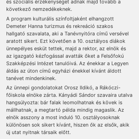
és szociális érzékenységet adnak majd tovább a
következő nemzedékeknek.
A program kulturális színfoltjaként elhangzott
Demeter Hanna turizmus és rekreáció szakos
hallgató szavalata, aki a Tanévnyitóra című versével
aratott sikert. Ezt követően a 10. osztályos diákok
ünnepélyes esküt tettek, majd a rektor, az elnök és
az igazgató kézfogással avatták őket a Felsőfokú
Szakképzési Intézet tanulóivá. Az énekkar a Legyen
áldás az úton című egyházi énekkel kívánt áldott
tanévet mindenkinek.
Az ünnepi gondolatokat Orosz Ildikó, a Rákóczi-
főiskola elnöke zárta. Kányádi Sándor szavaira utalva
hangsúlyozta: bár falak leomolhatnak és kövek is
mállhatnak, a megtartó példa mindig magaslik. Az
elnök asszony a most induló 10. osztályosoknak
különösen sok sikert kívánt, hiszen ők az elsők, akik
új utat nyitnak társaik előtt.