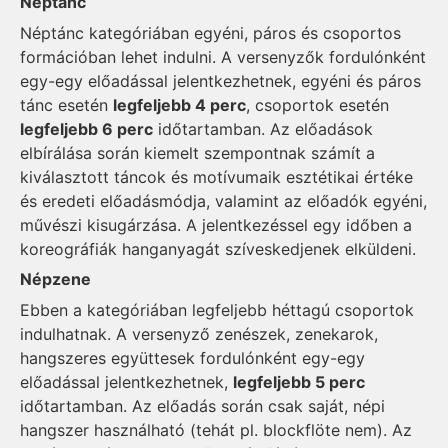
Néptánc
Néptánc kategóriában egyéni, páros és csoportos
formációban lehet indulni. A versenyzők fordulónként
egy-egy előadással jelentkezhetnek, egyéni és páros
tánc esetén
legfeljebb 4 perc
, csoportok esetén
legfeljebb 6 perc
időtartamban. Az előadások
elbírálása során kiemelt szempontnak számít a
kiválasztott táncok és motívumaik esztétikai értéke
és eredeti előadásmódja, valamint az előadók egyéni,
művészi kisugárzása. A jelentkezéssel egy időben a
koreográfiák hanganyagát szíveskedjenek elküldeni.
Népzene
Ebben a kategóriában legfeljebb héttagú csoportok
indulhatnak. A versenyző zenészek, zenekarok,
hangszeres együttesek fordulónként egy-egy
előadással jelentkezhetnek,
legfeljebb 5 perc
időtartamban. Az előadás során csak saját, népi
hangszer használható (tehát pl. blockflöte nem). Az