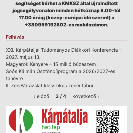
segítséget kérhet a KMKSZ által újraindított
jogsegélyvonalon minden hétköznap 8.00-tól
17.00 óráig (közép-európai idő szerint) a
+380959192802-es mobilszámon.
Felhívás
XXI. Kárpátaljai Tudományos Diákköri Konferencia –
2027. május 13.
Magyarok Kenyere – 15 millió búzaszem
Soós Kálmán Ösztöndíjprogram a 2026/2027-es
tanévre
II. ZeneVarázslat klasszikus zenei tábor
‹ előző
3 / 4
következő ›