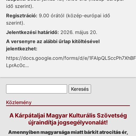
idő szerint).
Regisztráció:
9.00 órától (közép-európai idő
szerint).
Jelentkezési határidő:
2026. május 20.
A versenyre az alábbi űrlap kitöltésével
jelentkezhet:
https://docs.google.com/forms/d/e/1FAIpQLSccPh7Xh
LprAc0c...
Keresés űrlap
Keresés
Közlemény
A Kárpátaljai Magyar Kulturális Szövetség
újraindítja jogsegélyvonalát!
Amennyiben magyarsága miatt bárkit atrocitás ér,