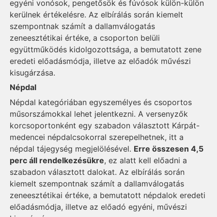
egyéni vonósok, pengetősök és fúvósok külön-külön
kerülnek értékelésre. Az elbírálás során kiemelt
szempontnak számít a dallamválogatás
zeneesztétikai értéke, a csoporton belüli
együttműködés kidolgozottsága, a bemutatott zene
eredeti előadásmódja, illetve az előadók művészi
kisugárzása.
Népdal
Népdal kategóriában egyszemélyes és csoportos
műsorszámokkal lehet jelentkezni. A versenyzők
korcsoportonként egy szabadon választott Kárpát-
medencei népdalcsokorral szerepelhetnek, itt a
népdal tájegység megjelölésével.
Erre összesen 4,5
perc áll rendelkezésükre
, ez alatt kell előadni a
szabadon választott dalokat. Az elbírálás során
kiemelt szempontnak számít a dallamválogatás
zeneesztétikai értéke, a bemutatott népdalok eredeti
előadásmódja, illetve az előadó egyéni, művészi