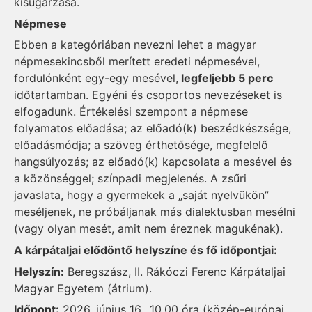
kisugárzása.
Népmese
Ebben a kategóriában nevezni lehet a magyar
népmesekincsből merített eredeti népmesével,
fordulónként egy-egy mesével,
legfeljebb 5 perc
időtartamban. Egyéni és csoportos nevezéseket is
elfogadunk. Értékelési szempont a népmese
folyamatos előadása; az előadó(k) beszédkészsége,
előadásmódja; a szöveg érthetősége, megfelelő
hangsúlyozás; az előadó(k) kapcsolata a mesével és
a közönséggel; színpadi megjelenés. A zsűri
javaslata, hogy a gyermekek a „saját nyelvükön”
meséljenek, ne próbáljanak más dialektusban mesélni
(vagy olyan mesét, amit nem éreznek magukénak).
A kárpátaljai elődöntő helyszíne és fő időpontjai:
Helyszín:
Beregszász, II. Rákóczi Ferenc Kárpátaljai
Magyar Egyetem (átrium).
Időpont:
2026. június 16., 10.00 óra (közép-európai