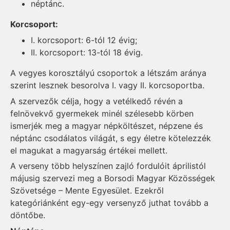
néptánc.
Korcsoport:
I. korcsoport: 6-tól 12 évig;
II. korcsoport: 13-tól 18 évig.
A vegyes korosztályú csoportok a létszám aránya
szerint lesznek besorolva I. vagy II. korcsoportba.
A szervezők célja, hogy a vetélkedő révén a
felnövekvő gyermekek minél szélesebb körben
ismerjék meg a magyar népköltészet, népzene és
néptánc csodálatos világát, s egy életre kötelezzék
el magukat a magyarság értékei mellett.
A verseny több helyszínen zajló fordulóit áprilistól
májusig szervezi meg a Borsodi Magyar Közösségek
Szövetsége – Mente Egyesület. Ezekről
kategóriánként egy-egy versenyző juthat tovább a
döntőbe.