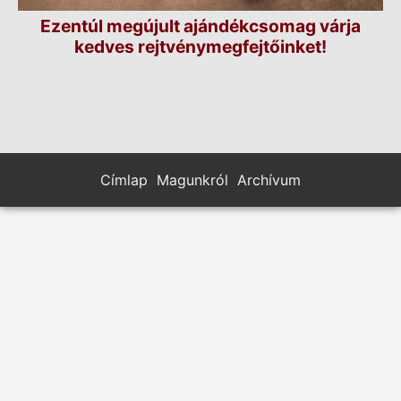
Ezentúl megújult ajándékcsomag várja
kedves rejtvénymegfejtőinket!
Címlap
Magunkról
Archívum