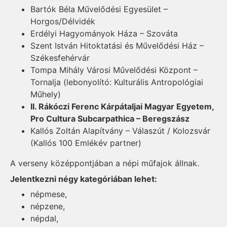
Bartók Béla Művelődési Egyesület –
Horgos/Délvidék
Erdélyi Hagyományok Háza – Szováta
Szent István Hitoktatási és Művelődési Ház –
Székesfehérvár
Tompa Mihály Városi Művelődési Központ –
Tornalja (lebonyolító: Kulturális Antropológiai
Műhely)
II. Rákóczi Ferenc Kárpátaljai Magyar Egyetem,
Pro Cultura Subcarpathica – Beregszász
Kallós Zoltán Alapítvány – Válaszút / Kolozsvár
(Kallós 100 Emlékév partner)
A verseny középpontjában a népi műfajok állnak.
Jelentkezni négy kategóriában lehet:
népmese,
népzene,
népdal,