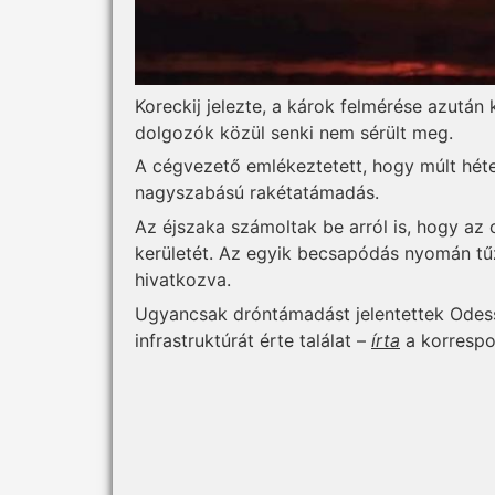
Koreckij jelezte, a károk felmérése azután
dolgozók közül senki nem sérült meg.
A cégvezető emlékeztetett, hogy múlt héte
nagyszabású rakétatámadás.
Az éjszaka számoltak be arról is, hogy az
kerületét. Az egyik becsapódás nyomán tűz
hivatkozva.
Ugyancsak dróntámadást jelentettek Odessz
infrastruktúrát érte találat –
írta
a korrespo