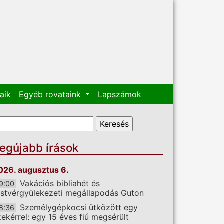
aik
Egyéb rovataink
Lapszámok
eresés űrlap
eresés
egújabb írások
026. augusztus 6.
Vakációs bibliahét és
9:00
estvérgyülekezeti megállapodás Guton
Személygépkocsi ütközött egy
8:36
zekérrel: egy 15 éves fiú megsérült