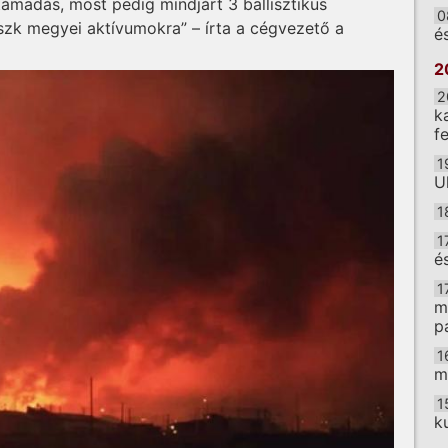
támadás, most pedig mindjárt 3 ballisztikus
0
szk megyei aktívumokra” – írta a cégvezető a
é
2
2
k
f
1
U
1
1
é
1
m
p
1
m
1
k