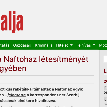
tatás
Gazdaság
Kriminális
Hitélet
Felhívás
Moz
 Naftohaz létesítményét
K
K
egyében
L
2
0
sztikus rakétákkal támadták a Naftohaz egyik
t
en –
jelentette
a korrespondent.net Szerhij
0
anácsának elnökére hivatkozva.
s