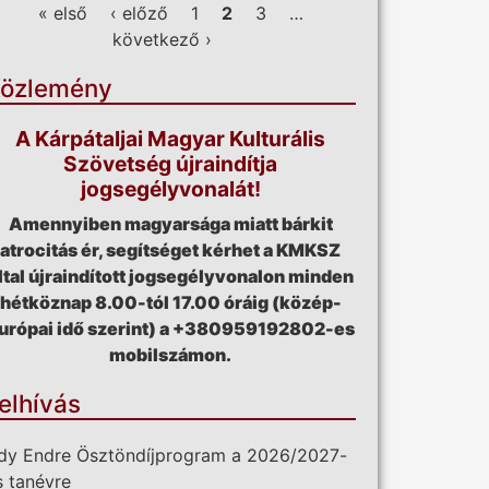
ldalak
« első
‹ előző
1
2
3
…
következő ›
özlemény
A Kárpátaljai Magyar Kulturális
Szövetség újraindítja
jogsegélyvonalát!
Amennyiben magyarsága miatt bárkit
atrocitás ér, segítséget kérhet a KMKSZ
ltal újraindított jogsegélyvonalon minden
hétköznap 8.00-tól 17.00 óráig (közép-
urópai idő szerint) a +380959192802-es
mobilszámon.
elhívás
dy Endre Ösztöndíjprogram a 2026/2027-
s tanévre