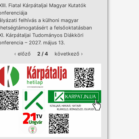
XIII. Fiatal Kárpátaljai Magyar Kutatók
onferenciája
ályázati felhívás a külhoni magyar
ehetségtámogatásért a felsőoktatásban
XI. Kárpátaljai Tudományos Diákköri
onferencia – 2027. május 13.
‹ előző
2 / 4
következő ›