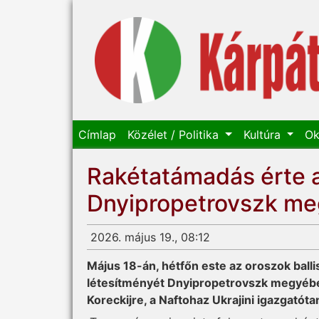
Címlap
Közélet / Politika
Kultúra
Ok
Rakétatámadás érte a
Dnyipropetrovszk m
2026. május 19., 08:12
Május 18-án, hétfőn este az oroszok balli
létesítményét Dnyipropetrovszk megyéb
Koreckijre, a Naftohaz Ukrajini igazgatót