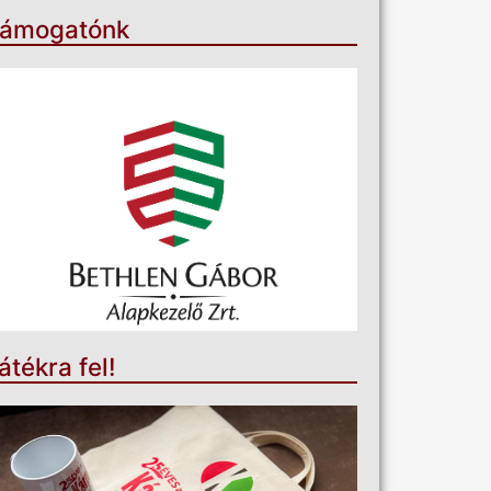
ámogatónk
átékra fel!