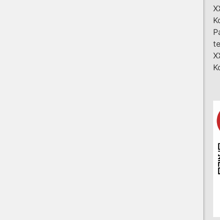
X
K
P
t
X
K