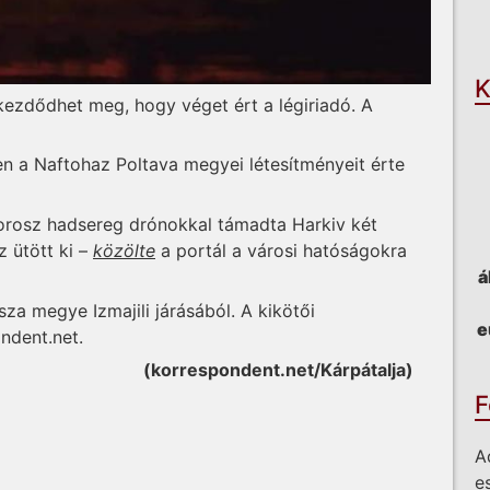
O
K
 kezdődhet meg, hogy véget ért a légiriadó. A
n a Naftohaz Poltava megyei létesítményeit érte
 orosz hadsereg drónokkal támadta Harkiv két
 ütött ki –
közölte
a portál a városi hatóságokra
á
a megye Izmajili járásából. A kikötői
e
ndent.net.
(korrespondent.net/Kárpátalja)
F
A
e