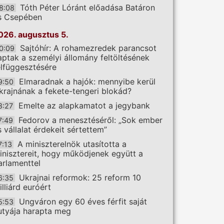
Tóth Péter Lóránt előadása Batáron
8:08
s Csepében
026. augusztus 5.
Sajtóhír: A rohamezredek parancsot
0:09
aptak a személyi állomány feltöltésének
elfüggesztésére
Elmaradnak a hajók: mennyibe kerül
9:50
krajnának a fekete-tengeri blokád?
Emelte az alapkamatot a jegybank
8:27
Fedorov a menesztéséről: „Sok ember
7:49
s vállalat érdekeit sértettem”
A miniszterelnök utasította a
7:13
inisztereit, hogy működjenek együtt a
arlamenttel
Ukrajnai reformok: 25 reform 10
6:35
illiárd euróért
Ungváron egy 60 éves férfit saját
5:53
utyája harapta meg