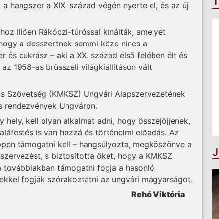
T
 a hangszer a XIX. század végén nyerte el, és az új
z illően Rákóczi-túróssal kínálták, amelyet
 hogy a desszertnek semmi köze nincs a
 és cukrász – aki a XX. század első felében élt és
az 1958-as brüsszeli világkiállításon vált
ális Szövetség (KMKSZ) Ungvári Alapszervezetének
lis rendezvények Ungváron.
hely, kell olyan alkalmat adni, hogy összejöjjenek,
aláfestés is van hozzá és történelmi elő­adás. Az
éppen támogatni kell – hangsúlyozta, megköszönve a
J
szervezést, s biztosította őket, hogy a KMKSZ
a továbbiakban támogatni fogja a hasonló
kkel fogják szórakoztatni az ungvári magyarságot.
Rehó Viktória