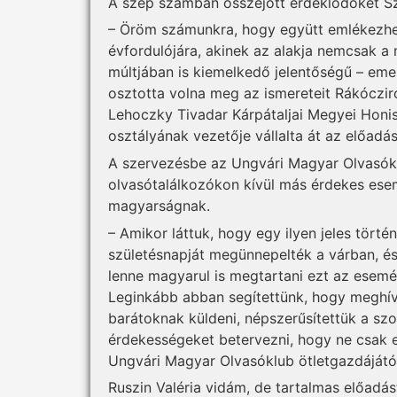
A szép számban összejött érdeklődőket Sz
– Öröm számunkra, hogy együtt emlékezhet
évfordulójára, akinek az alakja nemcsak 
múltjában is kiemelkedő jelentőségű – emel
osztotta volna meg az ismereteit Rákócziról
Lehoczky Tivadar Kárpátaljai Megyei Honis
osztályának vezetője vállalta át az előadás
A szervezésbe az Ungvári Magyar Olvasóklu
olvasótalálkozókon kívül más érdekes ese
magyarságnak.
– Amikor láttuk, hogy egy ilyen jeles törté
születésnapját megünnepelték a várban, és 
lenne magyarul is megtartani ezt az esemén
Leginkább abban segítettünk, hogy meghívó
barátoknak küldeni, népszerűsítettük a szo
érdekességeket betervezni, hogy ne csak 
Ungvári Magyar Olvasóklub ötletgazdájától
Ruszin Valéria vidám, de tartalmas előadást 