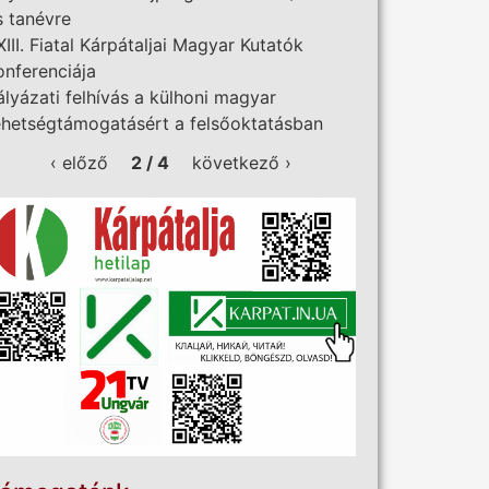
s tanévre
XIII. Fiatal Kárpátaljai Magyar Kutatók
onferenciája
ályázati felhívás a külhoni magyar
ehetségtámogatásért a felsőoktatásban
‹ előző
2 / 4
következő ›