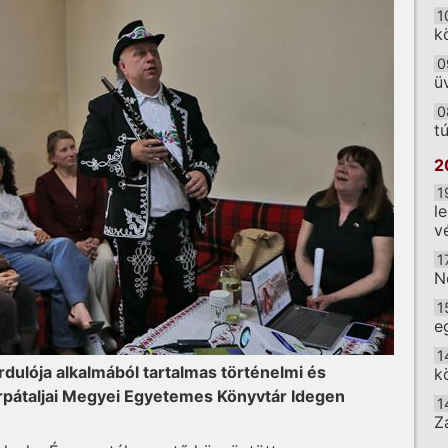
1
k
0
ü
0
t
2
1
l
v
1
N
1
e
1
rdulója alkalmából tartalmas történelmi és
k
árpátaljai Megyei Egyetemes Könyvtár Idegen
1
Z