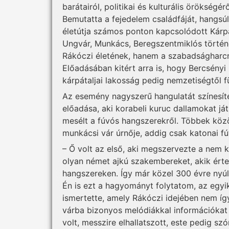
barátairól, politikai és kulturális örökségé
Bemutatta a fejedelem családfáját, hangsú
életútja számos ponton kapcsolódott Kárpá
Ungvár, Munkács, Beregszentmiklós történe
Rákóczi életének, hanem a szabadságharcna
Előadásában kitért arra is, hogy Bercsényi 
kárpátaljai lakosság pedig nemzetiségtől 
Az esemény nagyszerű hangulatát színesíte
előadása, aki korabeli kuruc dallamokat já
mesélt a fúvós hangszerekről. Többek közö
munkácsi vár úrnője, addig csak katonai fú
– Ő volt az első, aki megszervezte a nem k
olyan német ajkú szakembereket, akik érte
hangszereken. Így már közel 300 évre nyúl
Én is ezt a hagyományt folytatom, az egyi
ismertette, amely Rákóczi idejében nem így
várba bizonyos melódiákkal információkat 
volt, messzire elhallatszott, este pedig s