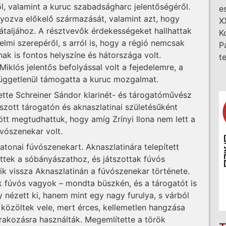
ről, valamint a kuruc szabadságharc jelentőségéről.
e
lyozva előkelő származását, valamint azt, hogy
X
taljához. A résztvevők érdekességeket hallhattak
K
lmi szerepéről, s arról is, hogy a régió nemcsak
P
k is fontos helyszíne és hátországa volt.
t
Miklós jelentős befolyással volt a fejedelemre, a
függetlenül támogatta a kuruc mozgalmat.
tte Schreiner Sándor klarinét- és tárogatóművész
tszott tárogatón és aknaszlatinai születésűként
tt megtudhattuk, hogy amíg Zrínyi Ilona nem lett a
vószenekar volt.
atonai fúvószenekart. Aknaszlatinára telepített
ttek a sóbányászathoz, és játszottak fúvós
ik vissza Aknaszlatinán a fúvószenekar története.
k fúvós vagyok – mondta büszkén, és a tárogatót is
 nézett ki, hanem mint egy nagy furulya, s várból
közöltek vele, mert érces, kellemetlen hangzása
zórakozásra használták. Megemlítette a török