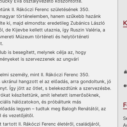
lucky Éva osztályvezető köszöntötte.
O
ünk II. Rákóczi Ferenc születésének 350.
a magyar történelemben, hanem szűkebb hazánk
K
te ki, majd elmondta: eredetileg Zubánics László
, de Kijevbe kellett utaznia, így Ruszin Valéria, a
mereti Múzeum történeti és helytörténeti
t.
b is besegített, melynek célja az, hogy
ményeket is szervezzenek az ungvári
á
nelmi személy, mint II. Rákóczi Ferenc 350.
ukránul hangzott el az előadás, arra gondoltunk, jó
e
yt. Így jött az ötlet, s belekezdtünk a szervezésbe.
kat készítettünk, amit lehetett ismerősöknek,
ciális hálózatokon, és próbáltunk más
F
előadás legyen – tudtuk meg Balogh Renátától, az
 és vezetőjétől.
S
tartott II. Rákóczi Ferenc életéről, családjáról,
A