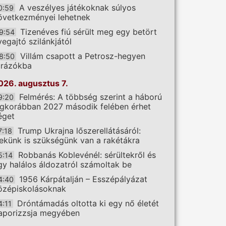
A veszélyes játékoknak súlyos
0:59
övetkezményei lehetnek
Tizenéves fiú sérült meg egy betört
9:54
vegajtó szilánkjától
Villám csapott a Petrosz-hegyen
8:50
úrázókba
026. augusztus 7.
Felmérés: A többség szerint a háború
9:20
egkorábban 2027 második felében érhet
éget
Trump Ukrajna lőszerellátásáról:
7:18
ekünk is szükségünk van a rakétákra
Robbanás Koblevénél: sérültekről és
5:14
gy halálos áldozatról számoltak be
1956 Kárpátalján – Esszépályázat
4:40
özépiskolásoknak
Dróntámadás oltotta ki egy nő életét
4:11
aporizzsja megyében