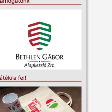
ámogatónk
átékra fel!