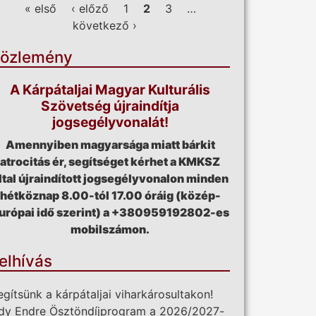
ldalak
« első
‹ előző
1
2
3
…
következő ›
özlemény
A Kárpátaljai Magyar Kulturális
Szövetség újraindítja
jogsegélyvonalát!
Amennyiben magyarsága miatt bárkit
atrocitás ér, segítséget kérhet a KMKSZ
ltal újraindított jogsegélyvonalon minden
hétköznap 8.00-tól 17.00 óráig (közép-
urópai idő szerint) a +380959192802-es
mobilszámon.
elhívás
egítsünk a kárpátaljai viharkárosultakon!
dy Endre Ösztöndíjprogram a 2026/2027-