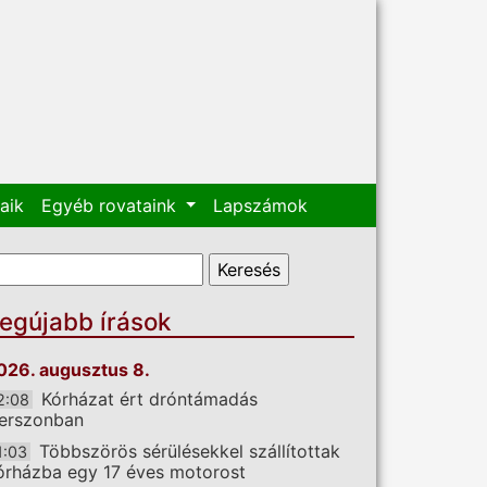
aik
Egyéb rovataink
Lapszámok
eresés űrlap
eresés
egújabb írások
026. augusztus 8.
Kórházat ért dróntámadás
2:08
erszonban
Többszörös sérülésekkel szállítottak
1:03
órházba egy 17 éves motorost