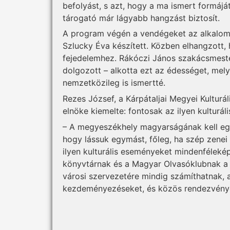
befolyást, s azt, hogy a ma ismert formáját
tárogató már lágyabb hangzást biztosít.
A program végén a vendégeket az alkalomho
Szlucky Éva készített. Közben elhangzott,
fejedelemhez. Rákóczi János szakácsmester
dolgozott – alkotta ezt az édességet, mely 
nemzetközileg is ismertté.
Rezes József, a Kárpátaljai Megyei Kultur
elnöke kiemelte: fontosak az ilyen kulturá
– A megyeszékhely magyarságának kell egy 
hogy lássuk egymást, főleg, ha szép zenei 
ilyen kulturális eseményeket mindenfélek
könyvtárnak és a Magyar Olvasóklubnak a 
városi szervezetére mindig számíthatnak, 
kezdeményezéseket, és közös rendezvénye