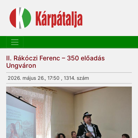
II. Rákóczi Ferenc – 350 előadás
Ungváron
2026. május 26., 17:50 , 1314. szám