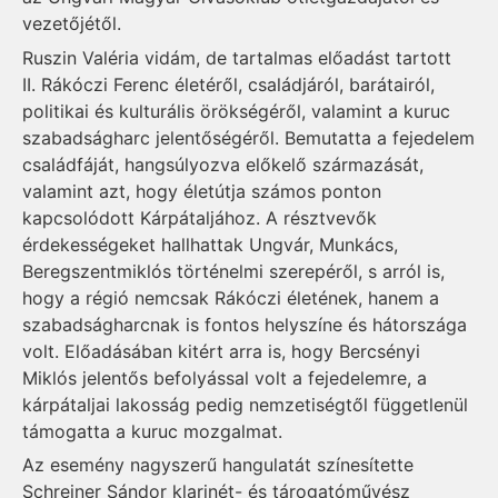
vezetőjétől.
Ruszin Valéria vidám, de tartalmas előadást tartott
II. Rákóczi Ferenc életéről, családjáról, barátairól,
politikai és kulturális örökségéről, valamint a kuruc
szabadságharc jelentőségéről. Bemutatta a fejedelem
családfáját, hangsúlyozva előkelő származását,
valamint azt, hogy életútja számos ponton
kapcsolódott Kárpátaljához. A résztvevők
érdekességeket hallhattak Ungvár, Munkács,
Beregszentmiklós történelmi szerepéről, s arról is,
hogy a régió nemcsak Rákóczi életének, hanem a
szabadságharcnak is fontos helyszíne és hátországa
volt. Előadásában kitért arra is, hogy Bercsényi
Miklós jelentős befolyással volt a fejedelemre, a
kárpátaljai lakosság pedig nemzetiségtől függetlenül
támogatta a kuruc mozgalmat.
Az esemény nagyszerű hangulatát színesítette
Schreiner Sándor klarinét- és tárogatóművész