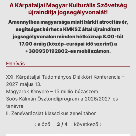
A Kárpátaljai Magyar Kulturális Szövetség
újraindítja jogsegélyvonalát!
Amennyiben magyarsága miatt bárkit atrocitás ér,
segítséget kérhet a KMKSZ által újraindított
jogsegélyvonalon minden hétköznap 8.00-tól
17.00 óráig (közép-európai idő szerint) a
+380959192802-es mobilszámon.
Felhívás
XXI. Kárpátaljai Tudományos Diákköri Konferencia –
2027. május 13.
Magyarok Kenyere – 15 millió búzaszem
Soós Kálmán Ösztöndíjprogram a 2026/2027-es
tanévre
II. ZeneVarázslat klasszikus zenei tábor
‹ előző
3 / 4
következő ›