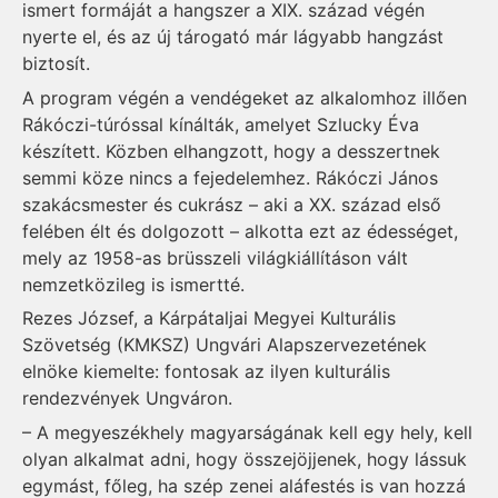
ismert formáját a hangszer a XIX. század végén
nyerte el, és az új tárogató már lágyabb hangzást
biztosít.
A program végén a vendégeket az alkalomhoz illően
Rákóczi-túróssal kínálták, amelyet Szlucky Éva
készített. Közben elhangzott, hogy a desszertnek
semmi köze nincs a fejedelemhez. Rákóczi János
szakácsmester és cukrász – aki a XX. század első
felében élt és dolgozott – alkotta ezt az édességet,
mely az 1958-as brüsszeli világkiállításon vált
nemzetközileg is ismertté.
Rezes József, a Kárpátaljai Megyei Kulturális
Szövetség (KMKSZ) Ungvári Alapszervezetének
elnöke kiemelte: fontosak az ilyen kulturális
rendezvények Ungváron.
– A megyeszékhely magyarságának kell egy hely, kell
olyan alkalmat adni, hogy összejöjjenek, hogy lássuk
egymást, főleg, ha szép zenei aláfestés is van hozzá