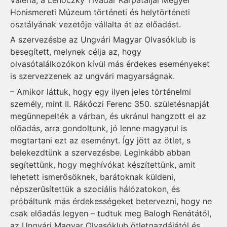
Honismereti Múzeum történeti és helytörténeti
osztályának vezetője vállalta át az előadást.
A szervezésbe az Ungvári Magyar Olvasóklub is
besegített, melynek célja az, hogy
olvasótalálkozókon kívül más érdekes eseményeket
is szervezzenek az ungvári magyarságnak.
– Amikor láttuk, hogy egy ilyen jeles történelmi
személy, mint II. Rákóczi Ferenc 350. születésnapját
megünnepelték a várban, és ukránul hangzott el az
előadás, arra gondoltunk, jó lenne magyarul is
megtartani ezt az eseményt. Így jött az ötlet, s
belekezdtünk a szervezésbe. Leginkább abban
segítettünk, hogy meghívókat készítettünk, amit
lehetett ismerősöknek, barátoknak küldeni,
népszerűsítettük a szociális hálózatokon, és
próbáltunk más érdekességeket betervezni, hogy ne
csak előadás legyen – tudtuk meg Balogh Renátától,
az Ungvári Magyar Olvasóklub ötletgazdájától és