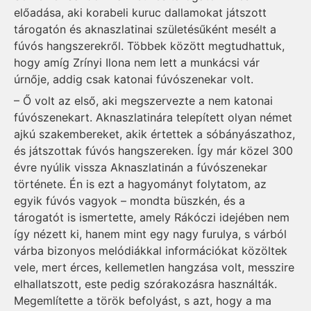
előadása, aki korabeli kuruc dallamokat játszott
tárogatón és aknaszlatinai születésűként mesélt a
fúvós hangszerekről. Többek között megtudhattuk,
hogy amíg Zrínyi Ilona nem lett a munkácsi vár
úrnője, addig csak katonai fúvószenekar volt.
– Ő volt az első, aki megszervezte a nem katonai
fúvószenekart. Aknaszlatinára telepített olyan német
ajkú szakembereket, akik értettek a sóbányászathoz,
és játszottak fúvós hangszereken. Így már közel 300
évre nyúlik vissza Aknaszlatinán a fúvószenekar
története. Én is ezt a hagyományt folytatom, az
egyik fúvós vagyok – mondta büszkén, és a
tárogatót is ismertette, amely Rákóczi idejében nem
így nézett ki, hanem mint egy nagy furulya, s várból
várba bizonyos melódiákkal információkat közöltek
vele, mert érces, kellemetlen hangzása volt, messzire
elhallatszott, este pedig szórakozásra használták.
Megemlítette a török befolyást, s azt, hogy a ma