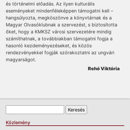
és történelmi elő­adás. Az ilyen kulturális
eseményeket mindenféleképpen támogatni kell –
hangsúlyozta, megköszönve a könyvtárnak és a
Magyar Olvasóklubnak a szervezést, s biztosította
őket, hogy a KMKSZ városi szervezetére mindig
számíthatnak, a továbbiakban támogatni fogja a
hasonló kezdeményezéseket, és közös
rendezvényekkel fogják szórakoztatni az ungvári
magyarságot.
Rehó Viktória
Keresés űrlap
Keresés
Közlemény