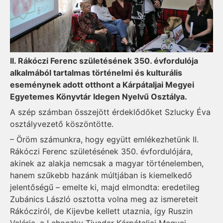
II. Rákóczi Ferenc születésének 350. évfordulója
alkalmából tartalmas történelmi és kulturális
eseménynek adott otthont a Kárpátaljai Megyei
Egyetemes Könyvtár Idegen Nyelvű Osztálya.
A szép számban összejött érdeklődőket Szlucky Éva
osztályvezető köszöntötte.
– Öröm számunkra, hogy együtt emlékezhetünk II.
Rákóczi Ferenc születésének 350. évfordulójára,
akinek az alakja nemcsak a magyar történelemben,
hanem szűkebb hazánk múltjában is kiemelkedő
jelentőségű – emelte ki, majd elmondta: eredetileg
Zubánics László osztotta volna meg az ismereteit
Rákócziról, de Kijevbe kellett utaznia, így Ruszin
Valéria, a Lehoczky Tivadar Kárpátaljai Megyei